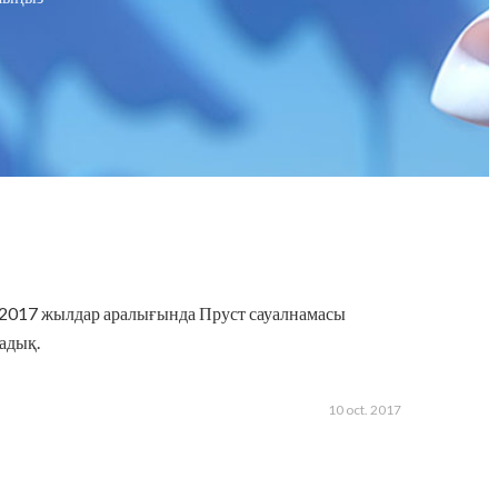
-2017 жылдар аралығында Пруст сауалнамасы
адық.
10 oct. 2017