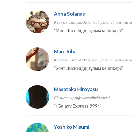
Anna Solanas
Көркем шығармада қандай рөлді ойнағыңыз ке
“
Уолт Диснейдің зұлым кейіпкері.
”
Marc Riba
Көркем шығармада қандай рөлді ойнағыңыз ке
“
Уолт Диснейдің зұлым кейіпкері.
”
Masataka Hiroyasu
Сіз өмір сүргіңіз келмейтін әлем?
“
«Galaxy Express 999».
”
Yoshiko Misumi