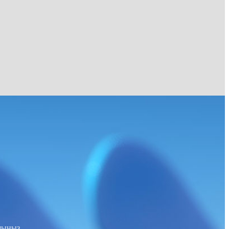
ашыңыз