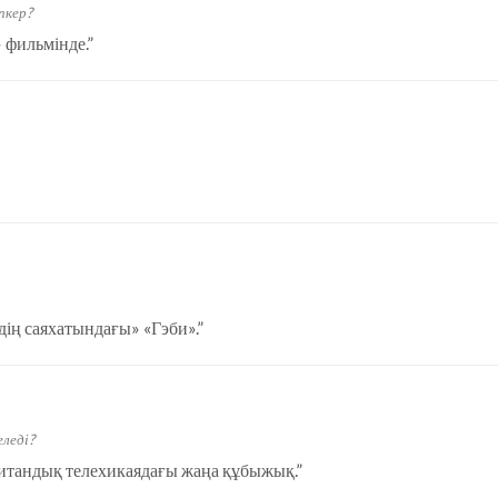
пкер?
 фильмінде.
”
ің саяхатындағы» «Гэби».
”
леді?
тандық телехикаядағы жаңа құбыжық.
”