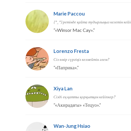
Marie Paccou
(^_^) ретінде қайта тудырғыңыз келетін кейі
“
«Winsor Mac Cay».
”
Lorenzo Fresta
Сіз өмір сүргіңіз келмейтін әлем?
“
«Паприка».
”
Xiya Lan
Сізді ең қатты қорқытқан кейіпкер?
“
«Акирадағы» «Тецуо».
”
Wan-Jung Hsiao