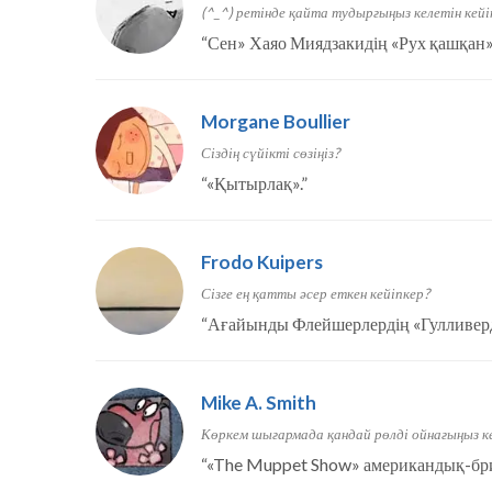
(^_^) ретінде қайта тудырғыңыз келетін кейі
“
Сен» Хаяо Миядзакидің «Рух қашқан»
Morgane Boullier
Сіздің сүйікті сөзіңіз?
“
«Қытырлақ».
”
Frodo Kuipers
Сізге ең қатты әсер еткен кейіпкер?
“
Ағайынды Флейшерлердің «Гулливерд
Mike A. Smith
Көркем шығармада қандай рөлді ойнағыңыз ке
“
«The Muppet Show» американдық-бри