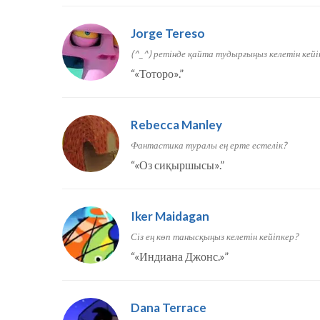
Jorge Tereso
(^_^) ретінде қайта тудырғыңыз келетін кейі
“
«Тоторо».
”
Rebecca Manley
Фантастика туралы ең ерте естелік?
“
«Оз сиқыршысы».
”
Iker Maidagan
Сіз ең көп танысқыңыз келетін кейіпкер?
“
«Индиана Джонс.»
”
Dana Terrace