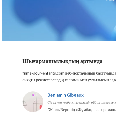
Шығармашылықтың артында
films-pour-enfants.com веб-порталының бастауын
сияқты режиссерлердің талғамы мен ұмтылысын азда
Benjamin Gibeaux
Сіз ең көп кездескіңіз келетін ойдан шығарылғ
“
Жюль Верннің «Жұмбақ арал» роман