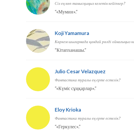
Сіз ең көп танысқыңыз келетін кейіпкер?
“
«Мумин».
”
Koji Yamamura
Көркем шығармада қандай рөлді ойнағыңыз ке
“
Кітапханашы.
”
Julio Cesar Velazquez
Фантастика туралы ең ерте естелік?
“
«Күміс сұңқарлар».
”
Eloy Krioka
Фантастика туралы ең ерте естелік?
“
«Геркулес».
”