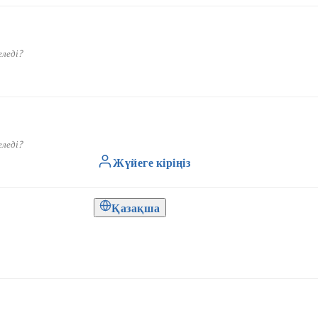
леді?
леді?
Жүйеге кіріңіз
Қазақша