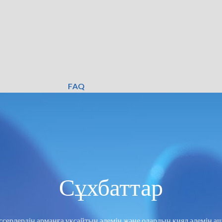
FAQ
Сұхбаттар
серлердің арманға ұқсайтын әлемін және олардың қиял әлемін 