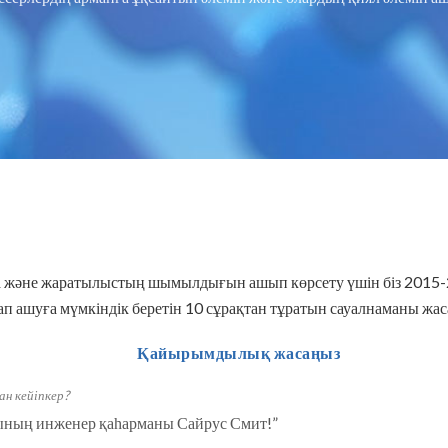
да және жаратылыстың шымылдығын ашып көрсету үшін біз 2015
п ашуға мүмкіндік беретін 10 сұрақтан тұратын сауалнаманы жас
Қайырымдылық жасаңыз
ан кейіпкер?
ының инженер қаһарманы Сайрус Смит!
”