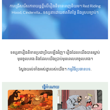
ការជ្រើសរើសភាពយន្តខ្លីលើរឿងនិទានពេញនិយម។ Red Riding
Hood, Cinderella... ទស្សនាដោយឥតគិតថ្លៃ និងស្របច្បាប់។
ទស្សនារឿងនិទានប្រជាប្រិយឡើងវិញ។ រឿង​ដែល​យើង​បាន​ស្តាប់​
មុន​ចូល​គេង និង​ដែល​យើង​ប្រាប់​មុន​ពេល​គេ​ចូល​គេង។
ស្វែងយល់ទាំងអស់គ្នារបស់យើង។
កម្មវិធីប្រធានបទ
.
ធ្វើអំណោយ