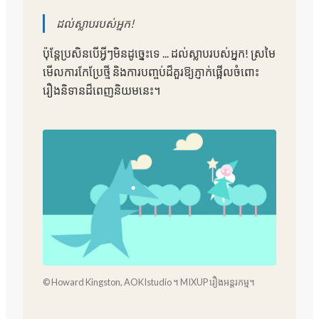
ដល់ស្លាបរបស់អ្នក!
ប៉ុន្តែប្រសិនបើអ្វីៗមិនដូច្នេះទេ ... ដល់ស្លាបរបស់អ្នក! ស្រមៃ
មើលការកែប្រែថ្មី និងការបញ្ចប់ដ៏គួរឱ្យភ្ញាក់ផ្អើលចំពោះ
រឿងនិទានដ៏ពេញនិយមនេះ។
© Howard Kingston, AOKIstudio ។ MIXUP រឿងអន្តរកម្ម។