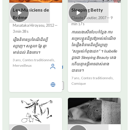
Les Musiciens de
Sleeping Betty
Brême
Claude Cloutier
,
2007
—
9
min 17 s
Masataka Hiroyasu
,
2012
—
3 min 38 s
ការលេងសើចបែបកំប្លែង ការ
សម្របខ្លួនដ៏គួរឱ្យអស់សំណើច
រឿងនិទានប្រពៃណីដ៏ល្បី
នៃរឿងនិទានដ៏ល្បីល្បាញ
ល្បាញ។ សត្វលា ឆ្កែ ឆ្មា
"សម្រស់កំពុងដេក" ។ Isabelle
មាន់ជល់ និងចោរ។
ដូចជា Sleeping Beauty គេង
3 ans, Contes traditionnels,
ហើយគ្មានអ្វីអាចដាស់នាង
Merveilleux
ចូល
បានទេ។
7 ans, Contes traditionnels,
Comique
ខ្មែរ