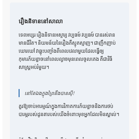
រឿងនិទាននៅសាលា
ទេពអប្សរ រឿងនិទានអស្ចារ្យ វប្បធម៍ វប្បធម៍ បានរស់រាន
មានជីវិត។ និយមន័យនៃរឿងគឺស្មុគស្មាញ។ ជាញឹកញាប់
ឃោរឃៅ វាឆ្លុះបញ្ចាំងពីពេលវេលាមួយដែលធ្វើឲ្យ
កុមារភ័យខ្លាចនៅពេលល្ងាចមុនពេលចូលគេង គឺជាវិធី
សាស្រ្តអប់រំមួយ។
នៅ​តែ​ឯង​ក្នុង​ព្រៃ​នឹង​បាន​ស៊ី!
គួរឱ្យចាប់អារម្មណ៍ក្នុងការវិភាគការភ័យខ្លាចនិងការថប់
បារម្ភរបស់ដូនតារបស់យើងចំពោះមុខអ្នកដែលមិនស្គាល់។