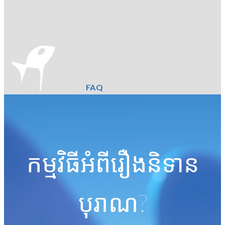
FAQ
កម្មវិធីអំពីរឿងនិទាន
បុរាណ?