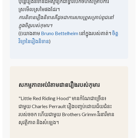
ប៉ុន្តែរឿងនិទានដ៏អស្ចារ្យក៏ជាទ្វារបើកចំហសម្រាប់ការ
ស្រមើលស្រមៃផងដែរ។
ការនិទានរឿងនិទានគឺដូចជាការសាបព្រួសគ្រាប់ពូជនៅ
ក្នុងចិត្តរបស់កុមារ។
(
(យោងតាម
Bruno Bettelheim
នៅក្នុងរបស់គាត់។
ចិត្ត
វិទ្យានៃរឿងនិទាន
)
សកម្មភាពអប់រំតាមដានរឿងរបស់កុមារ
"Little Red Riding Hood" មានកំណែជាច្រើន៖
ជាមួយ Charles Perrault រឿងបញ្ចប់ដោយជ័យជំនះ
របស់ចចក ហើយជាមួយ Brothers Grimm វីរនារីមាន
សុវត្ថិភាព និងសំឡេង។