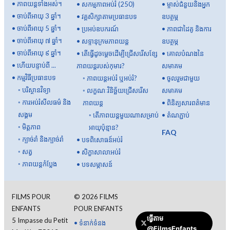
•
ភាពយន្តទាំងអស់។
•
សកម្មភាពអប់រំ (250)
•
ម្ចាស់ជំនួយនិងអ្នក
•
ចាប់ពីអាយុ 3 ឆ្នាំ។
•
វគ្គសិក្សាតាមប្រធានបទ
ឧបត្ថម្ភ
•
ចាប់ពីអាយុ 5 ឆ្នាំ។
•
ប្រអប់ឧបករណ៍
•
ភាពជាដៃគូ និងការ
•
ចាប់ពីអាយុ ៧ ឆ្នាំ។
•
សទ្ទានុក្រមភាពយន្ត
ឧបត្ថម្ភ
•
ចាប់ពីអាយុ ៩ ឆ្នាំ។
•
តើធ្វើដូចម្តេចដើម្បីជ្រើសរើសខ្សែ
•
គោលបំណងនៃ
•
ហើយបន្ទាប់ពី ...
ភាពយន្តរបស់កុមារ?
សមាគម
•
កម្មវិធីប្រធានបទ
◦
ភាពយន្តអប់រំ ឬអប់រំ?
•
ចូលរួមជាមួយ
◦
បរិស្ថានវិទ្យា
◦
លក្ខណៈវិនិច្ឆ័យជ្រើសរើស
សមាគម
◦
ការអប់រំសីលធម៌ និង
ភាពយន្ត
•
ពិនិត្យសារពត៌មាន
សង្គម
◦
តើ​ភាពយន្ត​មួយ​ណា​សម្រាប់​
•
តំណភ្ជាប់
◦
មិត្តភាព
អាយុ​ប៉ុន្មាន?
FAQ
◦
ក្បាច់រាំ និងក្បាច់រាំ
•
បទពិសោធន៍អប់រំ
◦
សត្វ
•
សិក្ខាសាលាអប់រំ
◦
ភាពយន្តកំប្លែង
•
បទសម្ភាសន៍
FILMS POUR
©
2026
FILMS
ENFANTS
POUR ENFANTS
ធ្វើតាម
5 Impasse du Petit
•
ទំនាក់ទំនង
@FilmsEnfants