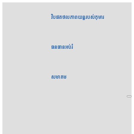
វិបផតថលភាពយន្តរបស់កុមារ
ធនធានអប់រំ
សមាគម