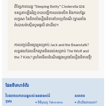
ពីខ្សែភាពយន្ត "Sleeping Betty" Cinderella បាន
ទស្សនាឡើងវិញ រាយបញ្ជីការលេងសើច និងការបង្វែរ
លក្ខណៈនៃពិភពនៃរឿងនិទានបែបប្រពៃណី (ទ្វាររនាំង
អំបោសម៉ាស៊ីនបូមធូលី ជាដើម)។
ការបញ្ចប់ដ៏អស្ចារ្យសម្រាប់ Jack and the Beanstalk?
លទ្ធផលដែលនឹកស្មានមិនដល់សម្រាប់ The Wolf and
the 7 Kids? ស្រមៃមើលដំណើរផ្សងព្រេងនៃរឿងនិទានថ្មី!
ផែនទីគេហទំព័រ
វិបផតថលភាពយន្តរបស់
ធនធានអប់រំ
សមាគម
កុមារ
•
ពិធីបុណ្យ Takorama
•
តើយើងជានរណា?