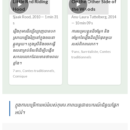
Little Red Riding
On the Other Side of
Hood
the Woods
Sjaak Rood
,
2010
—
1 min 31
Anu-Laura Tuttelberg
,
2014
s
—
10 min 09 s
រឿងកុមារដ៏ល្បីល្បាញបានបក
ការ​សម្រប​ខ្លួន​ដ៏​ចម្លែក និង​
ស្រាយឡើងវិញនៅក្នុងចលនា
ចម្លែក​នៃ​រឿង​ដ៏​ល្បី​បំផុត​មួយ​
ឆ្កួតមួយ។ ក្មេង​ស្រី​និង​ចចក​ធ្វើ​
របស់​ពិភពលោក។
ចលនា​គ្រប់​ទិសទី​ដើម្បី​បង្កើត​
9 ans, Surréaliste, Contes
សកលលោក​ដែល​មាន​ថាមពល​
traditionnels
ខ្លាំង។
7 ans, Contes traditionnels,
Comique
ក្នុងការបម្រើការអប់រំរបស់កុមារ ភាពយន្តជាឧបករណ៍ជំនួយផ្នែក
អប់រំ។