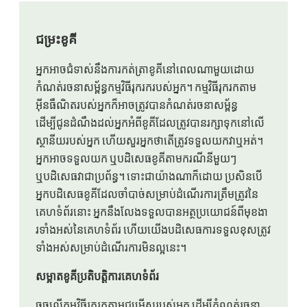
ជម្រះខូគី
អ្នកអាចជំទាស់នឹងការកត់ត្រាខូគីនៅពេលណាមួយដោយ
កំណត់រចនាសម្ព័ន្ធកម្មវិធីរុករករបស់អ្នក។ កម្មវិធីរុករកតាម
អ៊ីនធឺណិតរបស់អ្នកក៏អាចត្រូវបានកំណត់រចនាសម្ព័ន្ធ
ដើម្បីជូនដំណឹងដល់អ្នកអំពីខូគីដែលត្រូវបានរក្សាទុកនៅលើ
ស្ថានីយរបស់អ្នក ហើយសួរអ្នកថាតើត្រូវទទួលយកវាឬអត់។
អ្នកអាចទទួលយក ឬបដិសេធខូគីតាមករណីនីមួយៗ
ឬបដិសេធវាជាប្រព័ន្ធ។ ទោះជាយ៉ាងណាក៏ដោយ ប្រសិនបើ
អ្នកបដិសេធខូគីដែលចាំបាច់សម្រាប់ដំណើរការត្រឹមត្រូវនៃ
គេហទំព័រនោះ អ្នកនឹងលែងទទួលបានអត្ថប្រយោជន៍ពីមុខងា
រទាំងអស់នៃគេហទំព័រ ហើយយើងបដិសេធការទទួលខុសត្រូវ
ទាំងអស់សម្រាប់ដំណើរការមិនល្អនេះ។
សម្អាតខូគីប្រតិបត្តិការគេហទំព័រ
ចុចលើកម្មវិធីរុករកតាមជម្រើសរបស់អ្នក ដើម្បីកំណត់រចនា