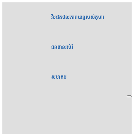
វិបផតថលភាពយន្តរបស់កុមារ
ធនធានអប់រំ
សមាគម