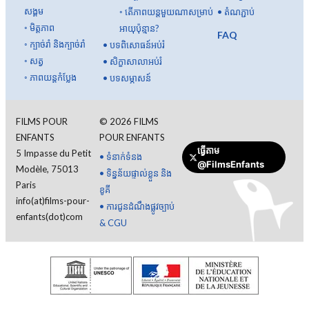
សង្គម
◦
តើ​ភាពយន្ត​មួយ​ណា​សម្រាប់​
•
តំណភ្ជាប់
◦
មិត្តភាព
អាយុ​ប៉ុន្មាន?
FAQ
◦
ក្បាច់រាំ និងក្បាច់រាំ
•
បទពិសោធន៍អប់រំ
◦
សត្វ
•
សិក្ខាសាលាអប់រំ
◦
ភាពយន្តកំប្លែង
•
បទសម្ភាសន៍
FILMS POUR
©
2026
FILMS
ENFANTS
POUR ENFANTS
ធ្វើតាម
5 Impasse du Petit
•
ទំនាក់ទំនង
@FilmsEnfants
Modèle, 75013
•
ទិន្នន័យផ្ទាល់ខ្លួន និង
Paris
ខូគី
info(at)films-pour-
•
ការជូនដំណឹងផ្លូវច្បាប់
enfants(dot)com
& CGU