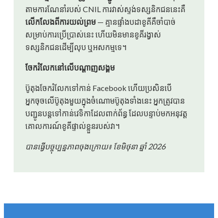
តាមការណែនាំរបស់ CNIL ការវាស់ស្ទង់ទស្សនិកជននេះគឺ
លើកលែងពីការយល់ព្រម
— គ្មានផ្ទាំងបដាខូគីគឺចាំបាច់
សម្រាប់ការប្រើប្រាស់នេះ ហើយមិនមានខូគីរង្វាស់
ទស្សនិកជនដើម្បីលុប ឬអសកម្មទេ។
ចែករំលែកនៅលើបណ្តាញសង្គម
ប៊ូតុងចែករំលែកទៅកាន់ Facebook ហើយប្រសិនបើ
អ្នកចុចលើប៊ូតុងមួយក្នុងចំណោមប៊ូតុងទាំងនេះ អ្នកត្រូវបាន
បញ្ជូនបន្តទៅកាន់វេទិកាដែលពាក់ព័ន្ធ ដែលបន្ទាប់មកអនុវត្ត
គោលការណ៍ខូគីផ្ទាល់ខ្លួនរបស់វា។
បានធ្វើបច្ចុប្បន្នភាពចុងក្រោយ៖ ខែមិថុនា ឆ្នាំ 2026