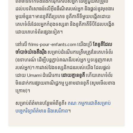
ព័ត៌មានទាក់ទងនឹងការរុករករបស់អ្នក ដើម្បីជួយសម្រួល
ដល់បទពិសោធន៍លើអ៊ីនធឺណិតរបស់អ្នក និងផ្តល់នូវមុខងារ
មួយចំនួន។ មានខូគីពីរប្រភេទ ខូគីភាគីទីមួយបង្កើតដោយ
គេហទំព័រដែលអ្នកកំពុងទស្សនា និងខូគីភាគីទីបីដែលបង្កើត
ដោយគេហទំព័រផ្សេងទៀត។
នៅលើ films-pour-enfants.com យើងប្រើ
តែខូគីដែល
ចាំបាច់យ៉ាងតឹងរ៉ឹង
សម្រាប់ដំណើរការត្រឹមត្រូវនៃគេហទំព័រ
(ឧទាហរណ៍ ដើម្បីបន្តភ្ជាប់គណនីរបស់អ្នក ឬទន្ទេញភាសា
របស់អ្នក)។ ការវាស់វែងទស្សនិកជនរបស់យើង ដែលផ្តល់
ដោយ Umami ដំណើរការ
ដោយគ្មានខូគី
ហើយគេហទំព័រ
មិនដាក់ការផ្សាយពាណិជ្ជកម្ម ឬតាមដានខូគី (សូមមើលខាង
ក្រោម)។
សម្រាប់ព័ត៌មានបន្ថែមអំពីខូគី៖
គណៈកម្មការជាតិសម្រាប់
បច្ចេកវិទ្យាព័ត៌មាន និងសេរីភាព
។