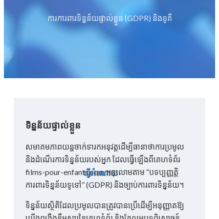
ការការពារទិន្នន័យផ្ទាល់ខ្លួន (GDPR) និងខូគី
ទិន្នន័យផ្ទាល់ខ្លួន
សមាគមភាពយន្តចាក់ទារកអនុវត្តដើម្បីធានាថាការប្រមូល
និងដំណើរការទិន្នន័យរបស់អ្នក ដែលធ្វើឡើងពីគេហទំព័រ
films-pour-enfants.com អនុលោមតាម “បទប្បញ្ញត្តិ
ធ្វើអំណោយ
ការពារទិន្នន័យទូទៅ” (GDPR) និងច្បាប់ការពារទិន្នន័យ។
ទិន្នន័យស្ថិតិដែលប្រមូលបានត្រូវបានប្រើដើម្បីអនុញ្ញាតឱ្យ
យើងពង្រឹងខ្លឹមសារនៃគេហទំព័រ និងកែលម្អបទពិសោធន៍