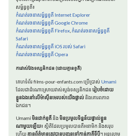
សម្ព័ន្ធខូគី៖
កំណត់រចនាសម្ព័ន្ធខូគី Internet Explorer
កំណត់រចនាសម្ព័ន្ធខូគី Google Chrome
កំណត់រចនាសម្ព័ន្ធខូគី Firefox
,
កំណត់រចនាសម្ព័ន្ធខូគី
Safari
កំណត់រចនាសម្ព័ន្ធខូគី iOS របស់ Safari
កំណត់រចនាសម្ព័ន្ធខូគី Opera
ការវាស់វែងទស្សនិកជន (ដោយគ្មានខូគី)
គេហទំព័រ films-pour-enfants.com ប្រើប្រាស់
Umami
ដែលជាដំណោះស្រាយវាស់ស្ទង់ទស្សនិកជន
រៀបចំដោយ
ខ្លួនឯងនៅលើម៉ាស៊ីនមេរបស់យើងផ្ទាល់
និងគោរពភាព
ឯកជន។
Umami
មិនដាក់ខូគី
និង
មិនប្រមូលទិន្នន័យផ្ទាល់ខ្លួន
ណាមួយឡើយ
៖ ស្ថិតិដែលប្រមូលបានគឺអនាមិក និងសរុប
ហើយ
គ្មានព័ត៌មានត្រូវបានបញ្ជូនទៅកាន់ភាគីទីបី
។ អនុលោម