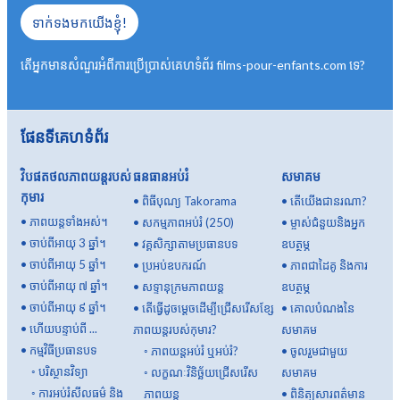
ទាក់ទងមកយើងខ្ញុំ!
តើអ្នកមានសំណួរអំពីការប្រើប្រាស់គេហទំព័រ films-pour-enfants.com ទេ?
ផែនទីគេហទំព័រ
វិបផតថលភាពយន្តរបស់
ធនធានអប់រំ
សមាគម
កុមារ
•
ពិធីបុណ្យ Takorama
•
តើយើងជានរណា?
•
ភាពយន្តទាំងអស់។
•
សកម្មភាពអប់រំ (250)
•
ម្ចាស់ជំនួយនិងអ្នក
•
ចាប់ពីអាយុ 3 ឆ្នាំ។
•
វគ្គសិក្សាតាមប្រធានបទ
ឧបត្ថម្ភ
•
ចាប់ពីអាយុ 5 ឆ្នាំ។
•
ប្រអប់ឧបករណ៍
•
ភាពជាដៃគូ និងការ
•
ចាប់ពីអាយុ ៧ ឆ្នាំ។
•
សទ្ទានុក្រមភាពយន្ត
ឧបត្ថម្ភ
•
ចាប់ពីអាយុ ៩ ឆ្នាំ។
•
តើធ្វើដូចម្តេចដើម្បីជ្រើសរើសខ្សែ
•
គោលបំណងនៃ
•
ហើយបន្ទាប់ពី ...
ភាពយន្តរបស់កុមារ?
សមាគម
•
កម្មវិធីប្រធានបទ
◦
ភាពយន្តអប់រំ ឬអប់រំ?
•
ចូលរួមជាមួយ
◦
បរិស្ថានវិទ្យា
◦
លក្ខណៈវិនិច្ឆ័យជ្រើសរើស
សមាគម
◦
ការអប់រំសីលធម៌ និង
ភាពយន្ត
•
ពិនិត្យសារពត៌មាន