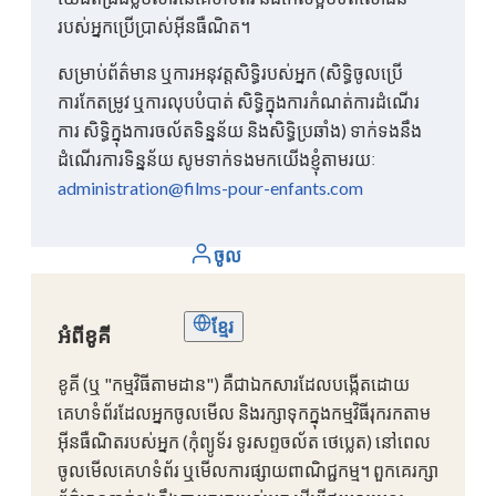
របស់អ្នកប្រើប្រាស់អ៊ីនធឺណិត។
សម្រាប់ព័ត៌មាន ឬការអនុវត្តសិទ្ធិរបស់អ្នក (សិទ្ធិចូលប្រើ
ការកែតម្រូវ ឬការលុបបំបាត់ សិទ្ធិក្នុងការកំណត់ការដំណើរ
ការ សិទ្ធិក្នុងការចល័តទិន្នន័យ និងសិទ្ធិប្រឆាំង) ទាក់ទងនឹង
ដំណើរការទិន្នន័យ សូមទាក់ទងមកយើងខ្ញុំតាមរយៈ
administration@films-pour-enfants.com
ចូល
ខ្មែរ
អំពីខូគី
ខូគី (ឬ "កម្មវិធីតាមដាន") គឺជាឯកសារដែលបង្កើតដោយ
គេហទំព័រដែលអ្នកចូលមើល និងរក្សាទុកក្នុងកម្មវិធីរុករកតាម
អ៊ីនធឺណិតរបស់អ្នក (កុំព្យូទ័រ ទូរសព្ទចល័ត ថេប្លេត) នៅពេល
ចូលមើលគេហទំព័រ ឬមើលការផ្សាយពាណិជ្ជកម្ម។ ពួកគេរក្សា