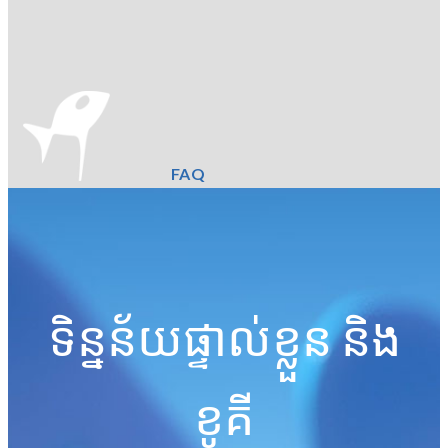
FAQ
ទិន្នន័យផ្ទាល់ខ្លួន និង
ខូគី