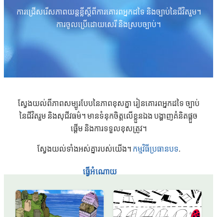
ការជ្រើសរើសភាពយន្តខ្លីស្តីពីការគោរពអ្នកដទៃ និងច្បាប់នៃជីវិតរួម។
ការចូលប្រើដោយសេរី និងស្របច្បាប់។
ស្វែងយល់ពីភាពសម្បូរបែបនៃភាពខុសគ្នា រៀនគោរពអ្នកដទៃ ច្បាប់
នៃជីវិតរួម និងសុជីវធម៌។ មានទំនុកចិត្តលើខ្លួនឯង បង្ហាញគំនិតផ្តួច
ផ្តើម និងការទទួលខុសត្រូវ។
ស្វែងយល់ទាំងអស់គ្នារបស់យើង។
កម្មវិធីប្រធានបទ
.
ធ្វើអំណោយ