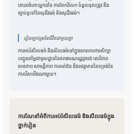
គោរពចំពោះអ្នកដទៃ ការចែករំលែក ទំនួលខុសត្រូវ និង
ច្បាប់ទូទៅនៃសុជីវធម៌ និងសុជីវធម៌។
រៀនច្បាប់រួមនៃជីវិតជាមួយគ្នា
ការអប់រំសីលធម៌ និងសីលធម៌នៅក្នុងសាលាបឋមសិក្សា
បញ្ជូនតម្លៃជាមូលដ្ឋាននៃសាធារណរដ្ឋដូចជា សេរីភាព
សមភាព សាមគ្គីភាព ការអត់ឱន និងអវត្តមាននៃទម្រង់នៃ
ការរើសអើងណាមួយ។
ការណែនាំអំពីការអប់រំសីលធម៌ និងសីលធម៌ក្នុង
ថ្នាក់រៀន