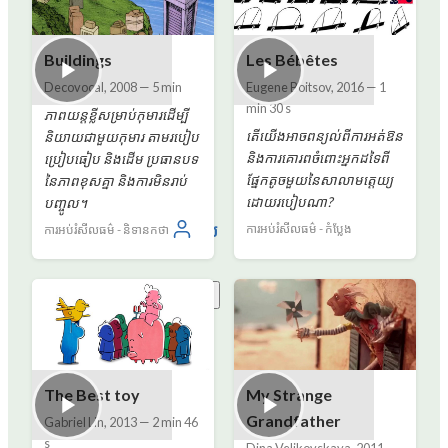
Buildings
Les Bébêtes
Decovocal
,
2008
—
5 min
Eugene Boitsov
,
2016
—
1
min 30 s
ភាពយន្តខ្លីសម្រាប់កុមារដើម្បី
តើយើងអាចពន្យល់ពីការអត់ឱន
និយាយជាមួយកុមារ តាមរបៀប
និងការគោរពចំពោះអ្នកដទៃពី
ប្រៀបធៀប និងដើម ប្រធានបទ
ផ្នែកតូចមួយនៃសាលាមត្តេយ្យ
នៃភាពខុសគ្នា និងការមិនរាប់
ដោយរបៀបណា?
បញ្ចូល។
ចូល
ការអប់រំសីលធម៌ - កំប្លែង
ការអប់រំសីលធម៌ - និទានកថា
ខ្មែរ
The Best toy
My Strange
Grandfather
Gabriel Lin
,
2013
—
2 min 46
s