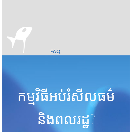
FAQ
កម្មវិធីអប់រំសីលធម៌
និងពលរដ្ឋ?