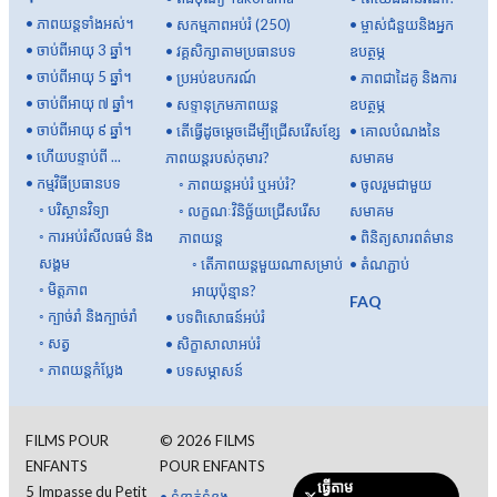
•
ភាពយន្តទាំងអស់។
•
សកម្មភាពអប់រំ (250)
•
ម្ចាស់ជំនួយនិងអ្នក
•
ចាប់ពីអាយុ 3 ឆ្នាំ។
•
វគ្គសិក្សាតាមប្រធានបទ
ឧបត្ថម្ភ
•
ចាប់ពីអាយុ 5 ឆ្នាំ។
•
ប្រអប់ឧបករណ៍
•
ភាពជាដៃគូ និងការ
•
ចាប់ពីអាយុ ៧ ឆ្នាំ។
•
សទ្ទានុក្រមភាពយន្ត
ឧបត្ថម្ភ
•
ចាប់ពីអាយុ ៩ ឆ្នាំ។
•
តើធ្វើដូចម្តេចដើម្បីជ្រើសរើសខ្សែ
•
គោលបំណងនៃ
•
ហើយបន្ទាប់ពី ...
ភាពយន្តរបស់កុមារ?
សមាគម
•
កម្មវិធីប្រធានបទ
◦
ភាពយន្តអប់រំ ឬអប់រំ?
•
ចូលរួមជាមួយ
◦
បរិស្ថានវិទ្យា
◦
លក្ខណៈវិនិច្ឆ័យជ្រើសរើស
សមាគម
◦
ការអប់រំសីលធម៌ និង
ភាពយន្ត
•
ពិនិត្យសារពត៌មាន
សង្គម
◦
តើ​ភាពយន្ត​មួយ​ណា​សម្រាប់​
•
តំណភ្ជាប់
◦
មិត្តភាព
អាយុ​ប៉ុន្មាន?
FAQ
◦
ក្បាច់រាំ និងក្បាច់រាំ
•
បទពិសោធន៍អប់រំ
◦
សត្វ
•
សិក្ខាសាលាអប់រំ
◦
ភាពយន្តកំប្លែង
•
បទសម្ភាសន៍
FILMS POUR
©
2026
FILMS
ENFANTS
POUR ENFANTS
ធ្វើតាម
5 Impasse du Petit
•
ទំនាក់ទំនង