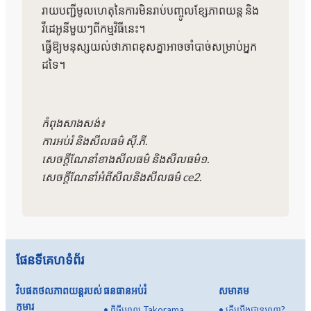
រាយបញ្ជីមូលហេតុនៃការមិនរាប់បញ្ចូលខ្សែភាពយន្ត និង
វីដេអូនីមួយៗពីកម្មវិធីនេះ។
ធ្វើឱ្យមនុស្សយល់ថាភាពខុសគ្នាអាចចាំបាច់សម្រាប់អ្នក
ដទៃ។
កំពុងសាងសង់៖
ការអប់រំ និងសីលធម៌ ស៊ី.ភី.
សេចក្តី​ណែនាំ​ខាង​សីលធម៌ និង​សីលធម៌​១.
សេចក្តី​ណែនាំ​អំពី​សីល​និង​សីលធម៌ ce2.
ផែនទីគេហទំព័រ
វិបផតថលភាពយន្តរបស់
ធនធានអប់រំ
សមាគម
កុមារ
•
ពិធីបុណ្យ Takorama
•
តើយើងជានរណា?