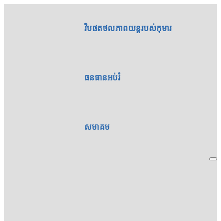
វិបផតថលភាពយន្តរបស់កុមារ
ធនធានអប់រំ
សមាគម