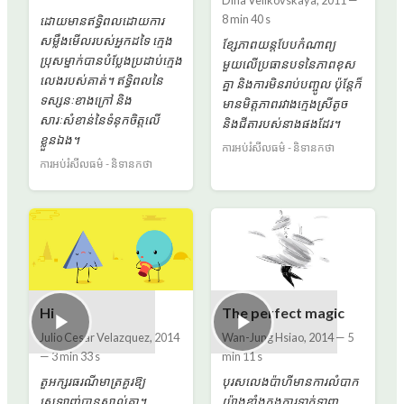
Dina Velikovskaya
,
2011
—
8 min 40 s
ដោយ​មាន​ឥទ្ធិពល​ដោយ​ការ​
សម្លឹង​មើល​របស់​អ្នក​ដទៃ ក្មេង​
ខ្សែភាពយន្តបែបកំណាព្យ
ប្រុស​ម្នាក់​បាន​បំប្លែង​ប្រដាប់​ក្មេង​
មួយលើប្រធានបទនៃភាពខុស
លេង​របស់​គាត់។ ឥទ្ធិពលនៃ
គ្នា និងការមិនរាប់បញ្ចូល ប៉ុន្តែក៏
ទស្សនៈខាងក្រៅ និង
មានមិត្តភាពរវាងក្មេងស្រីតូច
សារៈសំខាន់នៃទំនុកចិត្តលើ
និងជីតារបស់នាងផងដែរ។
ខ្លួនឯង។
ការអប់រំសីលធម៌ - និទានកថា
ការអប់រំសីលធម៌ - និទានកថា
Hi
The perfect magic
Julio Cesar Velazquez
,
2014
Wan-Jung Hsiao
,
2014
—
5
—
3 min 33 s
min 11 s
តួអក្សរធរណីមាត្រគួរឱ្យ
បុរសលេងប៉ាហីមានការលំបាក
ស្រឡាញ់បានស្គាល់គ្នា។
យ៉ាងខ្លាំងក្នុងការទាក់ទាញ