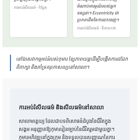
ចំណាប់អារម្មណ៍របស់អ្នក
ការអប់រំសីលធម៌ - កំប្លែង
ទស្សនា។ Eccentricity ជា
ប្រភពដើមនៃការដកចេញ។
ការអប់រំសីលធម៌ - និទានកថា
នៅឯសេវាកម្មអប់រំរបស់កុមារ ខ្សែភាពយន្តដើម្បីបង្កើតការជជែក
ពិភាក្សា និងគាំទ្រគរុកោសល្យនៅសាលា។
ការអប់រំសីលធម៌ និងសីលធម៌នៅសាលា
សាលាមត្តេយ្យ ដែលជាបទពិសោធន៍ដំបូងនៃជីវិតក្នុង
សង្គម អនុញ្ញាតឱ្យកុមាររៀនច្បាប់នៃជីវិតរួមជាមួយគ្នា។
កុមារអភិវឌ្ឍនៅក្នុងក្រុម និងទទួលបានសញ្ញាណនៃការ