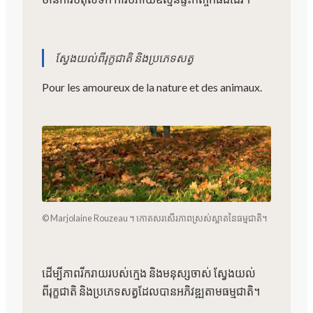
ស្វែងយល់ពីរុក្ខជាតិ និងប្រភេទសត្វ
Pour les amoureux de la nature et des animaux.
© Marjolaine Rouzeau ។ កោតសរសើរភាពស្រស់ស្អាតនៃធម្មជាតិ។
ដើម្បីភាពរីករាយរបស់ក្មេង និងមនុស្សចាស់ ស្វែងយល់
ពីរុក្ខជាតិ និងប្រភេទសត្វដែលបានអភិវឌ្ឍតាមធម្មជាតិ។