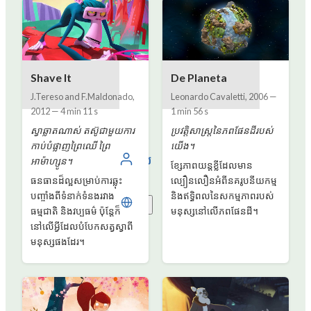
Shave It
De Planeta
J.Tereso and F.Maldonado
,
Leonardo Cavaletti
,
2006
—
2012
—
4 min 11 s
1 min 56 s
ស្វាឆ្លាតណាស់ តស៊ូជាមួយការ
ប្រវត្តិសាស្រ្តនៃភពផែនដីរបស់
កាប់បំផ្លាញព្រៃឈើ ព្រៃ
យើង។
ចូល
អាម៉ាហ្សូន។
ខ្សែភាពយន្ដខ្លីដែលមាន
ធនធានដ៏ល្អសម្រាប់ការឆ្លុះ
ល្បឿនលឿនអំពីនគរូបនីយកម្ម
បញ្ចាំងពីទំនាក់ទំនងរវាង
និងឥទ្ធិពលនៃសកម្មភាពរបស់
ខ្មែរ
ធម្មជាតិ និងវប្បធម៌ ប៉ុន្តែក៏
មនុស្សនៅលើភពផែនដី។
នៅលើអ្វីដែលបំបែកសត្វស្វាពី
មនុស្សផងដែរ។