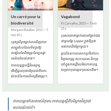
Un carré pour la
Vagabond
biodiversité
P.I.Carvalho
,
2015
—
7 min
25 s
Morgane Boullier
,
2015
—
5
min 45 s
បុរស​អនាថា​ម្នាក់​រស់នៅ​ម្នាក់ឯង​
ជាមួយ​ឆ្កែ Loppe ក្នុង​ទីក្រុង​
ក្មេងស្រីតូចម្នាក់រកឃើញភាព
អនាគត​ដ៏​ចម្លែក​មួយ​។
សម្បូរបែបដែលមិនគួរឱ្យ
សង្ស័យនៃជីវចម្រុះនៃសួនផ្កា
មួយនៃសកលលោកប្រឌិតបែប
មេអំបៅរបស់នាង។
វិទ្យាសាស្ត្រ dystopian ដ៏កម្រ
នៅក្នុងការជ្រើសរើសភាពយន្ត
ភាពយន្តខ្នាតខ្លីដ៏អស្ចារ្យ
សម្រាប់កុមារតូចៗរបស់យើង។
ដើម្បីជួយកុមារឱ្យយល់ពីសារៈ
សំខាន់នៃការអភិរក្សជីវចម្រុះ។
ភាពយន្ត​នៅ​សេវា​អប់រំ​កុមារ ភាពយន្ត​ស្តីពី​បរិស្ថានវិទ្យា​ជា​
ឧបករណ៍​អប់រំ។