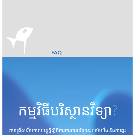
FAQ
កម្មវិធីបរិស្ថានវិទ្យា?
ការជ្រើសរើសភាពយន្តខ្លីស្តីពីការការពារបរិស្ថានរបស់យើង និងការឆ្លុះ