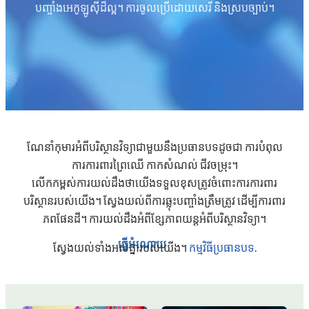
បញ្ចាំងអេកូឡូស៊ីដ៏ល្អ។ ការចូលប្រើដោយសេរី និងស្របច្បាប់។
ណែនាំកុមារអំពីបរិស្ថានវិទ្យាជាមួយនឹងប្រធានបទដូចជា ការបំពុល
ការការពារព្រៃឈើ កាកសំណល់ ជីវចម្រុះ។
លើកកម្ពស់ការយល់ដឹងថាយើងទទួលខុសត្រូវចំពោះការការពារ
បរិស្ថានរបស់យើង។ ស្វែងយល់ពីការឆ្លុះបញ្ចាំងត្រឹមត្រូវ ដើម្បីការពារ
ភពផែនដី។ ការយល់ដឹងអំពីខ្សែភាពយន្តអំពីបរិស្ថានវិទ្យា។
ធ្វើអំណោយ
ស្វែងយល់ទាំងអស់គ្នារបស់យើង។
កម្មវិធីប្រធានបទ
.