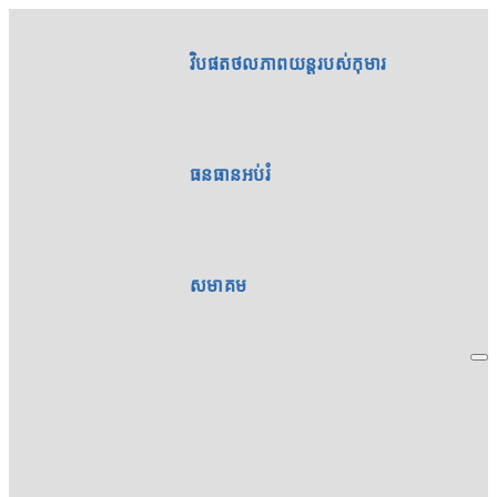
វិបផតថលភាពយន្តរបស់កុមារ
ធនធានអប់រំ
សមាគម