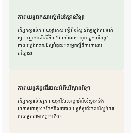
ភាពយន្តឯកសារស្តីពីបរិស្ថានវិទ្យា
តើអ្នកស្គាល់ភាពយន្តឯកសារស្តីពីបរិស្ថានវិទ្យាក្នុងការចាក់
ផ្សាយ ឬនៅលើឌីវីឌីទេ? ចែករំលែកជាមួយពួកយើងនូវ
ភាពយន្តឯកសារដ៏ល្អបំផុតរបស់អ្នកស្តីពីការការពារ
បរិស្ថាន!
ភាពយន្តគំនូរជីវចលអំពីបរិស្ថានវិទ្យា
តើអ្នកស្គាល់ខ្សែភាពយន្តជីវចលល្អៗអំពីបរិស្ថាន និង
អាកាសធាតុទេ? ចែករំលែកភាពយន្តគំនូរជីវចលដ៏ល្អបំផុត
របស់អ្នកជាមួយពួកយើង!