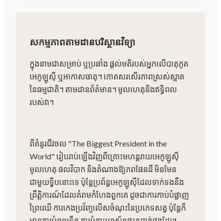
សកម្មភាពតាមដានបរិស្ថានវិទ្យា
ក្នុងនាមជាសម្រាប់ ឬប្រឆាំង ផ្តល់មតិរបស់អ្នកលើបាតុភូត
អេកូឡូស៊ី ឬអាកាសធាតុ។ កោតសរសើរភាពស្រស់ស្អាត
នៃធម្មជាតិ។ តាមដានព័ត៌មាន។ មូលហេតុនិងឥទ្ធិពល
របស់វា។
ពីគំនូរជីវចល "The Biggest President in the
World" រៀបរាប់ឡើងវិញពីគ្រោះមហន្តរាយអេកូឡូស៊ី
មូលហេតុ ផលវិបាក និងតំណាងឱ្យភពផែនដី មិនមែន
ជាមួយទ្វីបនោះទេ ប៉ុន្តែប្រព័ន្ធអេកូឡូស៊ីដែលទាក់ទងនឹង
ព្រឹត្តិការណ៍ដែលគំរាមកំហែងពួកគេ ដូចជាការកាប់បំផ្លាញ
ព្រៃឈើ ការកេងប្រវ័ញ្ចលើសចំណុះនៃប្រភេទសត្វ ប៉ុន្តែក៏
មានការបំពុលទឹក ការបំភាយឧស្ម័នផ្ទះកញ្ចក់ផងដែរ។