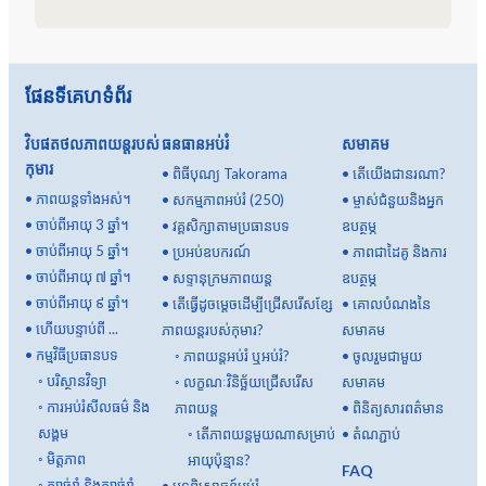
ផែនទីគេហទំព័រ
វិបផតថលភាពយន្តរបស់
ធនធានអប់រំ
សមាគម
កុមារ
•
ពិធីបុណ្យ Takorama
•
តើយើងជានរណា?
•
ភាពយន្តទាំងអស់។
•
សកម្មភាពអប់រំ (250)
•
ម្ចាស់ជំនួយនិងអ្នក
•
ចាប់ពីអាយុ 3 ឆ្នាំ។
•
វគ្គសិក្សាតាមប្រធានបទ
ឧបត្ថម្ភ
•
ចាប់ពីអាយុ 5 ឆ្នាំ។
•
ប្រអប់ឧបករណ៍
•
ភាពជាដៃគូ និងការ
•
ចាប់ពីអាយុ ៧ ឆ្នាំ។
•
សទ្ទានុក្រមភាពយន្ត
ឧបត្ថម្ភ
•
ចាប់ពីអាយុ ៩ ឆ្នាំ។
•
តើធ្វើដូចម្តេចដើម្បីជ្រើសរើសខ្សែ
•
គោលបំណងនៃ
•
ហើយបន្ទាប់ពី ...
ភាពយន្តរបស់កុមារ?
សមាគម
•
កម្មវិធីប្រធានបទ
◦
ភាពយន្តអប់រំ ឬអប់រំ?
•
ចូលរួមជាមួយ
◦
បរិស្ថានវិទ្យា
◦
លក្ខណៈវិនិច្ឆ័យជ្រើសរើស
សមាគម
◦
ការអប់រំសីលធម៌ និង
ភាពយន្ត
•
ពិនិត្យសារពត៌មាន
សង្គម
◦
តើ​ភាពយន្ត​មួយ​ណា​សម្រាប់​
•
តំណភ្ជាប់
◦
មិត្តភាព
អាយុ​ប៉ុន្មាន?
FAQ
◦
ក្បាច់រាំ និងក្បាច់រាំ
•
បទពិសោធន៍អប់រំ