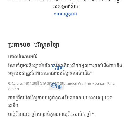
របស់អ្នកពីទំព័រ
ភាពយន្តកុមារ
.
ប្រធានបទ
:
បរិស្ថានវិទ្យា
គោលបំណងអប់រំ
ណែនាំកុមារឱ្យស្គាល់បរិស្ថានវិទ្យា និងលើកកម្ពស់ការយល់ដឹងថាយើង
ចូល
ទទួលខុសត្រូវចំពោះការការពារបរិស្ថានរបស់យើង។
© Calarts ។ ភាពយន្តខ្លីសម្រាប់កុមារដោយ Brandon Wu: The Mountain King,
ខ្មែរ
2007 ។
ការជ្រើសរើសខ្សែភាពយន្តចំនួន 4 ដែលមានរយៈពេលសរុប 20
នាទី។
ចាប់ពីអាយុ 5 ឆ្នាំ សម្រាប់កុមារអាយុពី 5 ដល់ 7 ឆ្នាំ ។