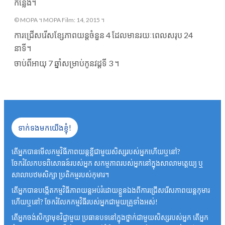
កន្លែង។
© MOPA ។ MOPA Film: 14, 2015 ។
ការជ្រើសរើសខ្សែភាពយន្តចំនួន 4 ដែលមានរយៈពេលសរុប 24
នាទី។
ចាប់ពីអាយុ 7 ឆ្នាំសម្រាប់កូនវដ្តទី 3 ។
ទាក់ទងមកយើងខ្ញុំ!
តើអ្នកបានមើលកម្មវិធីភាពយន្តខ្លីជាមួយសិស្សរបស់អ្នកហើយឬនៅ?
ចែករំលែកបទពិសោធន៍របស់អ្នក សកម្មភាពរបស់អ្នកនៅក្នុងសាលាមត្តេយ្យ ឬ
សាលាបឋមសិក្សា ប្រតិកម្មរបស់កុមារ។
តើអ្នកបានបង្កើតកម្មវិធីភាពយន្តអប់រំដោយខ្លួនឯងពីការជ្រើសរើសភាពយន្តកុមារ
ហើយឬនៅ? ចែករំលែកកម្មវិធីរបស់អ្នកជាមួយគ្រូទាំងអស់!
តើអ្នកចង់សិក្សាមុខវិជ្ជាមួយ ប្រធានបទនៅក្នុងថ្នាក់ជាមួយសិស្សរបស់អ្នក តើអ្នក