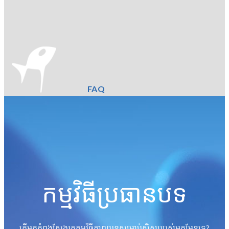
FAQ
កម្មវិធីប្រធានបទ
តើអ្នកកំពុងស្វែងរកកម្មវិធីភាពយន្តសម្រាប់សិស្សរបស់អ្នកមែនទេ?