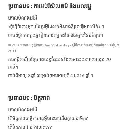
ប្រធានបទ
:
ការអប់រំសីលធម៌ និងពលរដ្ឋ
គោលបំណងអប់រំ
«​កុំ​ធ្វើ​ចំពោះ​អ្នក​ដទៃ​នូវ​អ្វី​ដែល​ខ្ញុំ​មិន​ចង់​ឱ្យ​គេ​ធ្វើ​មក​លើ​ខ្ញុំ​» ។
ចាប់ពីថ្នាក់មត្តេយ្យ រៀនគោរពអ្នកដទៃ និងច្បាប់នៃជីវិតរួម។
© VGIK ។ ភាពយន្តខ្លីដោយ Dina Velikovskaya ស្តីពីការបដិសេធ: ជីតាចម្លែករបស់ខ្ញុំ, ឆ្នាំ
2011 ។
ការជ្រើសរើសខ្សែភាពយន្តចំនួន 5 ដែលមានរយៈពេលសរុប 20
នាទី។
ចាប់ពីអាយុ 3 ឆ្នាំ សម្រាប់កុមារអាយុពី 4 ដល់ 6 ឆ្នាំ ។
ប្រធានបទ
:
មិត្តភាព
គោលបំណងអប់រំ
តើមិត្តភាពជាអ្វី? ហេតុអ្វីបានជាយើងក្លាយជាមិត្ត?
តើមិត្តភាពជារៀងរហូតទេ?