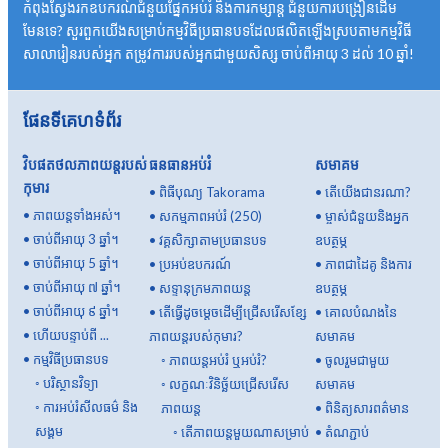
កំពុងស្វែងរកឧបករណ៍ជំនួយផ្នែកអប់រំ និងការកម្សាន្ត ជំនួយការបង្រៀនដើម
មែនទេ? សួរពួកយើងសម្រាប់កម្មវិធីប្រធានបទដែលផលិតឡើងស្របតាមកម្មវិធី
សាលារៀនរបស់អ្នក តម្រូវការរបស់អ្នកជាមួយសិស្ស ចាប់ពីអាយុ 3 ដល់ 10 ឆ្នាំ!
ផែនទីគេហទំព័រ
វិបផតថលភាពយន្តរបស់
ធនធានអប់រំ
សមាគម
កុមារ
•
ពិធីបុណ្យ Takorama
•
តើយើងជានរណា?
•
ភាពយន្តទាំងអស់។
•
សកម្មភាពអប់រំ (250)
•
ម្ចាស់ជំនួយនិងអ្នក
•
ចាប់ពីអាយុ 3 ឆ្នាំ។
•
វគ្គសិក្សាតាមប្រធានបទ
ឧបត្ថម្ភ
•
ចាប់ពីអាយុ 5 ឆ្នាំ។
•
ប្រអប់ឧបករណ៍
•
ភាពជាដៃគូ និងការ
•
ចាប់ពីអាយុ ៧ ឆ្នាំ។
•
សទ្ទានុក្រមភាពយន្ត
ឧបត្ថម្ភ
•
ចាប់ពីអាយុ ៩ ឆ្នាំ។
•
តើធ្វើដូចម្តេចដើម្បីជ្រើសរើសខ្សែ
•
គោលបំណងនៃ
•
ហើយបន្ទាប់ពី ...
ភាពយន្តរបស់កុមារ?
សមាគម
•
កម្មវិធីប្រធានបទ
◦
ភាពយន្តអប់រំ ឬអប់រំ?
•
ចូលរួមជាមួយ
◦
បរិស្ថានវិទ្យា
◦
លក្ខណៈវិនិច្ឆ័យជ្រើសរើស
សមាគម
◦
ការអប់រំសីលធម៌ និង
ភាពយន្ត
•
ពិនិត្យសារពត៌មាន
សង្គម
◦
តើ​ភាពយន្ត​មួយ​ណា​សម្រាប់​
•
តំណភ្ជាប់