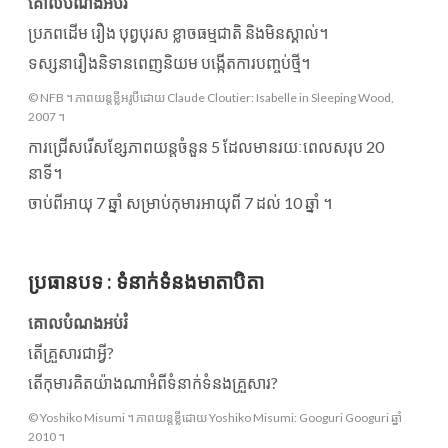
គោលបំណងអប់រំ
ប្រភពដើម រឿង បុព្វបុរស ខ្លាចធម្មជាតិ និងមិនស្គាល់។
ទស្សនារឿងនិទានពេញនិយម បង្កើតការបញ្ចប់ថ្មី។
© NFB ។ ភាពយន្តខ្លីអរូបីដោយ Claude Cloutier: Isabelle in Sleeping Wood,
2007 ។
ការជ្រើសរើសខ្សែភាពយន្តចំនួន 5 ដែលមានរយៈពេលសរុប 20
នាទី។
ចាប់ពីអាយុ 7 ឆ្នាំ សម្រាប់កុមារអាយុពី 7 ដល់ 10 ឆ្នាំ ។
ប្រធានបទ
:
ទំនាក់ទំនងមាតាបិតា
គោលបំណងអប់រំ
តើគ្រួសារជាអ្វី?
តើកុមារគិតយ៉ាងណាអំពីទំនាក់ទំនងគ្រួសារ?
© Yoshiko Misumi ។ ភាពយន្តខ្លីដោយ Yoshiko Misumi: Googuri Googuri ឆ្នាំ
2010 ។