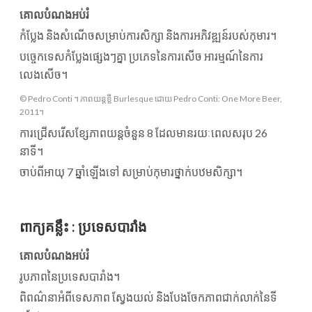
គោលបំណងអប់រំ
កំប្លែង និងសំណើចសម្រាប់ការសិក្សា និងការអភិវឌ្ឍន៍របស់កុមារ។
បច្ចេកទេសកំប្លែងផ្សេងៗគ្នា ប្រភេទនៃការសើច អារម្មណ៍នៃការ
លេងសើច។
© Pedro Conti ។ ភាពយន្តខ្លី Burlesque ដោយ Pedro Conti: One More Beer,
2011។
ការជ្រើសរើសខ្សែភាពយន្តចំនួន 8 ដែលមានរយៈពេលសរុប 26
នាទី។
ចាប់ពីអាយុ 7 ឆ្នាំឡើងទៅ សម្រាប់កុមារថ្នាក់បឋមសិក្សា។
ពាក្យគន្លឹះ
:
ប្រទេសបារាំង
គោលបំណងអប់រំ
រូបភាពនៃប្រទេសបារាំង។
ពិពណ៌នាអំពីទេសភាព ស្វែងយល់ និងបែងចែកភាពជាក់លាក់នៃទី