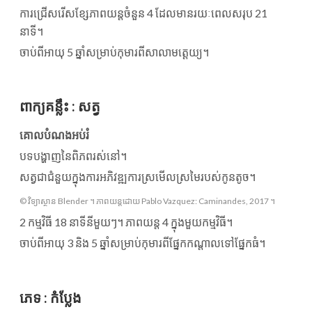
ការជ្រើសរើសខ្សែភាពយន្តចំនួន 4 ដែលមានរយៈពេលសរុប 21
នាទី។
ចាប់ពីអាយុ 5 ឆ្នាំសម្រាប់កុមារពីសាលាមត្តេយ្យ។
ពាក្យគន្លឹះ
:
សត្វ
គោលបំណងអប់រំ
បទបង្ហាញនៃពិភពរស់នៅ។
សត្វ​ជា​ជំនួយ​ក្នុង​ការ​អភិវឌ្ឍ​ការ​ស្រមើល​ស្រមៃ​របស់​កូន​តូច។
© វិទ្យាស្ថាន Blender ។ ភាពយន្តដោយ Pablo Vazquez: Caminandes, 2017 ។
2 កម្មវិធី 18 នាទីនីមួយៗ។ ភាពយន្ត 4 ក្នុងមួយកម្មវិធី។
ចាប់ពីអាយុ 3 និង 5 ឆ្នាំសម្រាប់កុមារពីផ្នែកកណ្តាលទៅផ្នែកធំ។
ភេទ
:
កំប្លែង