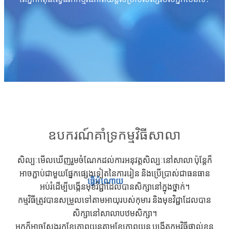
ឧបករណ៍គាំទ្រកម្មវិធីសាលា
សិល្បៈមើលឃើញរួមចំណែកដល់ការអនុវត្តសិល្បៈនៅសាលា ប៉ុន្តែក៏
អាចភ្ជាប់ជាមួយផ្នែកផ្សេងទៀតនៃការរៀន និងប្រើប្រាស់ជាធនធាន
ធ្វើអំណោយ
អប់រំដើម្បីបង្កើនមុខវិជ្ជាដែលបានសិក្សានៅក្នុងថ្នាក់។
កម្មវិធីត្រូវបានសម្រួលទៅតាមអាយុរបស់កុមារ និងមុខវិជ្ជាដែលបាន
សិក្សានៅសាលាបឋមសិក្សា។
អ្នកក៏អាចស្វែងរកខ្សែភាពយន្តតាមខ្សែភាពយន្ត បង្កើតកម្មវិធីផ្ទាល់ខ្លួន