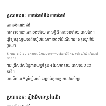
ប្រធានបទ
:
ការចងចាំនិងការចងចាំ
គោលបំណងអប់រំ
ភាពខុសគ្នារវាងការចងចាំរយៈពេលខ្លី និងការចងចាំរយៈពេលវែង។
ធ្វើឱ្យមនុស្សយល់ពីរបៀបដែលការចងចាំដំណើរការ។ អនុស្សាវរីយ៍
ឆ្ងាយ។
© សាលា អេមីល ខូល ភាពយន្តខ្លីរបស់ Jeremy Guiter ស្តីពីការចងចាំ៖ នៅលើផ្លូវដែក ឆ្នាំ
២០១១។
ការជ្រើសរើសខ្សែភាពយន្តចំនួន 4 ដែលមានរយៈពេលសរុប 20
នាទី។
ចាប់ពីអាយុ 9 ឆ្នាំឡើងទៅ សម្រាប់កុមារថ្នាក់បឋមសិក្សា។
ប្រធានបទ
:
រឿងនិទានប្រពៃណី