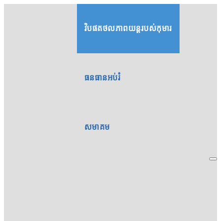
វិបផតថលភាពយន្តរបស់កុមារ
ធនធានអប់រំ
សមាគម