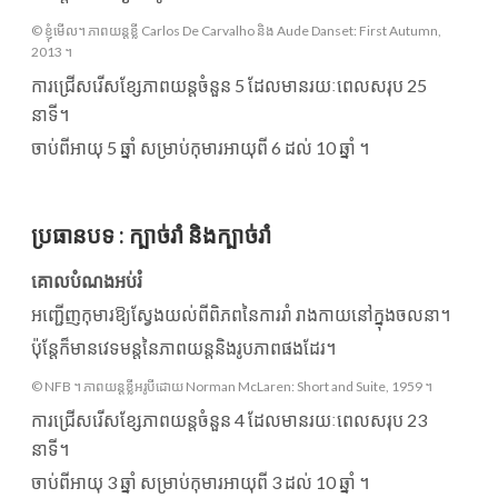
© ខ្ញុំមើល។ ភាពយន្តខ្លី Carlos De Carvalho និង Aude Danset: First Autumn,
2013 ។
ការជ្រើសរើសខ្សែភាពយន្តចំនួន 5 ដែលមានរយៈពេលសរុប 25
នាទី។
ចាប់ពីអាយុ 5 ឆ្នាំ សម្រាប់កុមារអាយុពី 6 ដល់ 10 ឆ្នាំ ។
ប្រធានបទ
:
ក្បាច់រាំ និងក្បាច់រាំ
គោលបំណងអប់រំ
អញ្ជើញកុមារឱ្យស្វែងយល់ពីពិភពនៃការរាំ រាងកាយនៅក្នុងចលនា។
ប៉ុន្តែក៏មានវេទមន្តនៃភាពយន្តនិងរូបភាពផងដែរ។
© NFB ។ ភាពយន្តខ្លីអរូបីដោយ Norman McLaren: Short and Suite, 1959 ។
ការជ្រើសរើសខ្សែភាពយន្តចំនួន 4 ដែលមានរយៈពេលសរុប 23
នាទី។
ចាប់ពីអាយុ 3 ឆ្នាំ សម្រាប់កុមារអាយុពី 3 ដល់ 10 ឆ្នាំ ។