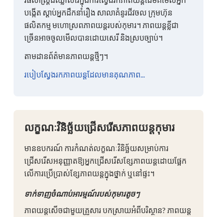
បង្កើត ស្តាប់អ្នកដឹកនាំរឿង សាលាគំនូរជីវចល ក្រុមហ៊ុន
ផលិតកម្ម មហោស្រពភាពយន្តរបស់កុមារ។ ភាពយន្តខ្លីជា
ច្រើនអាចចូលមើលបានដោយសេរី និងស្របច្បាប់។
តាមដានព័ត៌មានភាពយន្តថ្មីៗ។
របៀបស្វែងរកភាពយន្តដែលមានគុណភាព...
លក្ខណៈវិនិច្ឆ័យជ្រើសរើសភាពយន្តកុមារ
មានឧបករណ៍ ការកំណត់លក្ខណៈវិនិច្ឆ័យសម្រាប់ការ
ជ្រើសរើសអនុញ្ញាតឱ្យអ្នកជ្រើសរើសខ្សែភាពយន្តដោយផ្អែក
លើការប្រើប្រាស់ខ្សែភាពយន្តក្នុងថ្នាក់ ឬនៅផ្ទះ។
ទាក់ទាញចំណាប់អារម្មណ៍របស់កុមារតូចៗ
ភាពយន្តសើចជាមួយគ្រួសារ បកស្រាយអំពីបរិស្ថាន? ភាពយន្ត