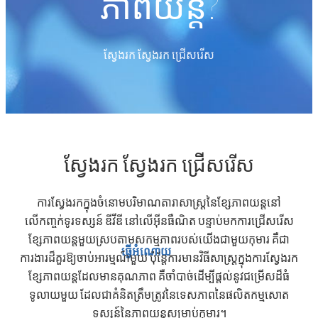
ភាពយន្ត?
ស្វែងរក ស្វែងរក ជ្រើសរើស
ស្វែងរក ស្វែងរក ជ្រើសរើស
ការស្វែងរកក្នុងចំនោមបរិមាណតារាសាស្ត្រនៃខ្សែភាពយន្តនៅ
លើកញ្ចក់ទូរទស្សន៍ ឌីវីឌី នៅលើអ៊ីនធឺណិត បន្ទាប់មកការជ្រើសរើស
ខ្សែភាពយន្តមួយស្របតាមសកម្មភាពរបស់យើងជាមួយកុមារ គឺជា
ធ្វើអំណោយ
ការងារដ៏គួរឱ្យចាប់អារម្មណ៍មួយ ប៉ុន្តែការមានវិធីសាស្រ្តក្នុងការស្វែងរក
ខ្សែភាពយន្តដែលមានគុណភាព គឺចាំបាច់ដើម្បីផ្តល់នូវជម្រើសដ៏ធំ
ទូលាយមួយ ដែលជាគំនិតត្រឹមត្រូវនៃទេសភាពនៃផលិតកម្មសោត
ទស្សន៍នៃភាពយន្តសម្រាប់កុមារ។