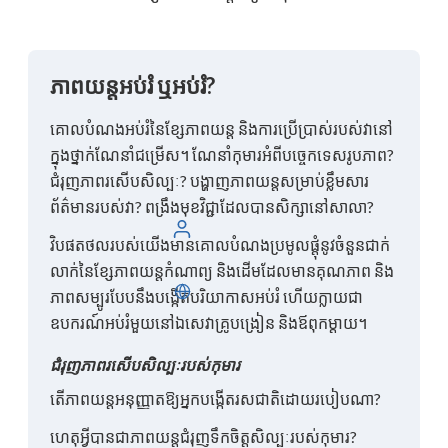
ភាពយន្តអប់រំ ឬអប់រំ?
គោលបំណងអប់រំនៃខ្សែភាពយន្ត និងការប្រើប្រាស់របស់វានៅ
ក្នុងថ្នាក់ណែនាំជម្រើស។ ណែនាំកុមារអំពីបច្ចេកទេសរូបភាព?
ជំរុញ​ភាព​រសើប​សិល្បៈ? បង្ហាញភាពយន្តសម្រាប់ខ្លឹមសារ
ព័ត៌មានរបស់វា? ពង្រឹងមុខវិជ្ជាដែលបានសិក្សានៅសាលា?
ចូល
វិបផតថលរបស់យើងមានគោលបំណងប្រមូលផ្តុំនូវចំនួនជាក់
លាក់នៃខ្សែភាពយន្តកំណាព្យ និងដើមដែលមានគុណភាព និង
ខ្មែរ
ភាពសម្បូរបែបនឹងបង្កើតបរិយាកាសអប់រំ ហើយក្លាយជា
ឧបករណ៍អប់រំមួយនៅឯសេវាគ្រូបង្រៀន និងឪពុកម្តាយ។
ជំរុញភាពរសើបសិល្បៈរបស់កុមារ
តើ​ភាពយន្ត​អនុញ្ញាត​ឱ្យ​អ្នក​បង្កើត​រសជាតិ​ដោយ​របៀប​ណា?
ហេតុអ្វីបានជាភាពយន្តជំរុញទឹកចិត្តសិល្បៈរបស់កុមារ?