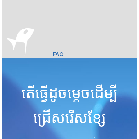
FAQ
តើធ្វើដូចម្តេចដើម្បី
ជ្រើសរើសខ្សែ