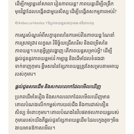
ដើម្បីកម្សាន្តនៅសាលា រៀនភាពយន្ត? ភាពយន្តដើម្បីពង្រីក
មុខវិជ្ជាដែលបង្កើតជាមួយសិស្ស ដើម្បីបង្កើតសកម្មភាពអប់រំ?
© Rebecca Manley ។ ខ្សែភាពយន្តរបស់កុមារ៖ ឥរិយាបថតុ
ការសួរសំណួរអំពីសក្ដានុពលនៃការអប់រំនៃភាពយន្ត ណែនាំ
ការស្រាវជ្រាវ លក្ខណៈវិនិច្ឆ័យជ្រើសរើស និងជម្រើសនៃ
ភាពយន្ត។ ហេតុអ្វីត្រូវបង្ហាញ តើភាពយន្តសម្រាប់អ្វី? ដើម្បី
ផ្តល់ជូននូវភាពយន្តអប់រំ កម្សាន្ត និងដើមដែលទំនងជា
ទាក់ទាញកុមារ ខ្លឹមសារនៃខ្សែភាពយន្តត្រូវតែសម្របតាមអាយុ
របស់កុមារ។
ផ្តល់ជូនសារដើម និងសកលលោកដែលមើលឃើញ
ប្រភពដើមនៃរឿង និងសកលលោកដែលមើលឃើញមាន
គោលបំណងលើកកម្ពស់ការយល់ដឹង និងការដាស់តឿន
សិល្បៈចំពោះកុមារ។ គោលបំណងនៃវិបផតថលភាពយន្តរបស់
កុមាររបស់យើងគឺផ្តល់ជូនខ្សែភាពយន្តដើម ដែលក្មេងតូចៗមិន
ងាយមានឱកាសមើល។