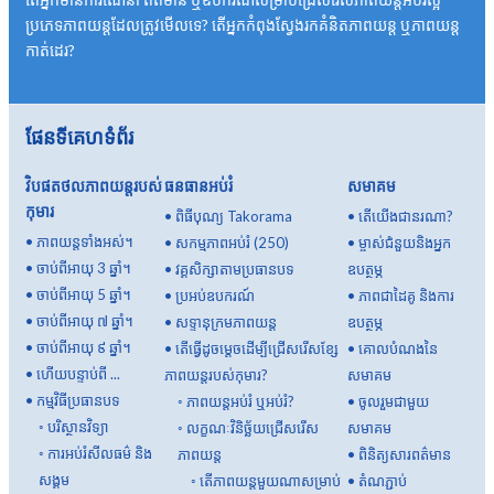
ប្រភេទភាពយន្តដែលត្រូវមើលទេ? តើ​អ្នក​កំពុង​ស្វែង​រក​គំនិត​ភាពយន្ត ឬ​ភាពយន្ត​
កាត់​ដេរ?
ផែនទីគេហទំព័រ
វិបផតថលភាពយន្តរបស់
ធនធានអប់រំ
សមាគម
កុមារ
•
ពិធីបុណ្យ Takorama
•
តើយើងជានរណា?
•
ភាពយន្តទាំងអស់។
•
សកម្មភាពអប់រំ (250)
•
ម្ចាស់ជំនួយនិងអ្នក
•
ចាប់ពីអាយុ 3 ឆ្នាំ។
•
វគ្គសិក្សាតាមប្រធានបទ
ឧបត្ថម្ភ
•
ចាប់ពីអាយុ 5 ឆ្នាំ។
•
ប្រអប់ឧបករណ៍
•
ភាពជាដៃគូ និងការ
•
ចាប់ពីអាយុ ៧ ឆ្នាំ។
•
សទ្ទានុក្រមភាពយន្ត
ឧបត្ថម្ភ
•
ចាប់ពីអាយុ ៩ ឆ្នាំ។
•
តើធ្វើដូចម្តេចដើម្បីជ្រើសរើសខ្សែ
•
គោលបំណងនៃ
•
ហើយបន្ទាប់ពី ...
ភាពយន្តរបស់កុមារ?
សមាគម
•
កម្មវិធីប្រធានបទ
◦
ភាពយន្តអប់រំ ឬអប់រំ?
•
ចូលរួមជាមួយ
◦
បរិស្ថានវិទ្យា
◦
លក្ខណៈវិនិច្ឆ័យជ្រើសរើស
សមាគម
◦
ការអប់រំសីលធម៌ និង
ភាពយន្ត
•
ពិនិត្យសារពត៌មាន
សង្គម
◦
តើ​ភាពយន្ត​មួយ​ណា​សម្រាប់​
•
តំណភ្ជាប់