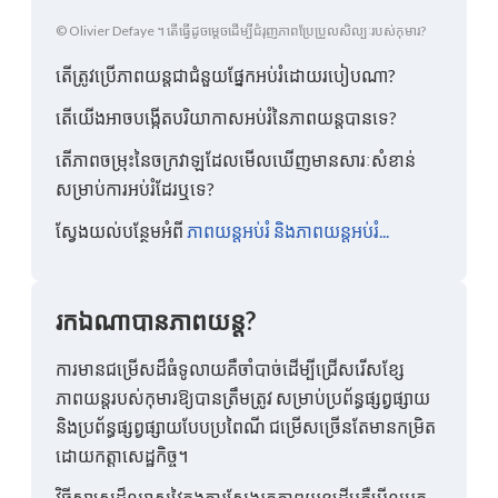
© Olivier Defaye ។ តើធ្វើដូចម្តេចដើម្បីជំរុញភាពប្រែប្រួលសិល្បៈរបស់កុមារ?
តើ​ត្រូវ​ប្រើ​ភាពយន្ត​ជា​ជំនួយ​ផ្នែក​អប់រំ​ដោយ​របៀប​ណា?
តើយើងអាចបង្កើតបរិយាកាសអប់រំនៃភាពយន្តបានទេ?
តើភាពចម្រុះនៃចក្រវាឡដែលមើលឃើញមានសារៈសំខាន់
សម្រាប់ការអប់រំដែរឬទេ?
ស្វែងយល់បន្ថែមអំពី
ភាពយន្តអប់រំ និងភាពយន្តអប់រំ...
រកឯណាបានភាពយន្ត?
ការមានជម្រើសដ៏ធំទូលាយគឺចាំបាច់ដើម្បីជ្រើសរើសខ្សែ
ភាពយន្តរបស់កុមារឱ្យបានត្រឹមត្រូវ សម្រាប់ប្រព័ន្ធផ្សព្វផ្សាយ
និងប្រព័ន្ធផ្សព្វផ្សាយបែបប្រពៃណី ជម្រើសច្រើនតែមានកម្រិត
ដោយកត្តាសេដ្ឋកិច្ច។
វិធីសាស្រ្តដ៏ឈ្លាសវៃក្នុងការស្វែងរកភាពយន្តដើមគឺមើលអ្នក