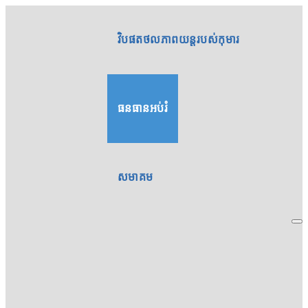
វិបផតថលភាពយន្តរបស់កុមារ
ធនធានអប់រំ
សមាគម