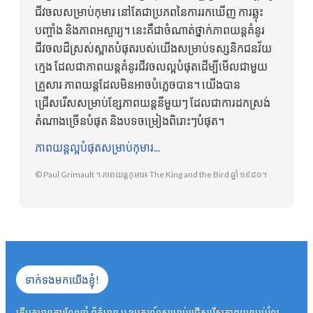
ជីវចលសម្រាប់កុមារ នៅតែជាប្រភពនៃការរកឃើញ ការឆ្លុះ
បញ្ចាំង និងភាពអស្ចារ្យ។ នេះគឺជាចំណាត់ថ្នាក់ភាពយន្តគំនូរ
ជីវចលដ៏ស្រស់ស្អាតបំផុតរបស់យើងសម្រាប់ទស្សនិកជនវ័យ
ក្មេង ដែលជាភាពយន្តគំនូរជីវចលល្អបំផុតដើម្បីមើលជាមួយ
គ្រួសារ ភាពយន្តដែលមិនអាចបំភ្លេចបាន។ យើងបាន
ជ្រើសរើសសម្រាប់ខ្សែភាពយន្តនីមួយៗ ដែលជាការដកស្រង់
តំណាងច្រើនបំផុត និងបទចម្រៀងពិរោះៗបំផុត។
ភាពយន្ត​ល្អ​បំផុត​សម្រាប់​កុមារ...
© Paul Grimault ។ ភាពយន្តកុមារ៖ The King and the Bird ឆ្នាំ ១៩៨០។
ទាក់ទងមកយើងខ្ញុំ!
តើអ្នកមានការណែនាំ ព័ត៌មាន ឬឧបករណ៍សម្រាប់ជ្រើសរើសភាពយន្តអប់រំល្អ