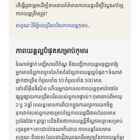
តើធ្វើដូចម្តេចដើម្បីតាមដានព័ត៌មានភាពយន្តដើម្បីស្វែងរកខ្សែ
ភាពយន្តត្រឹមត្រូវ?
លក្ខណៈវិនិច្ឆ័យជ្រើសរើសភាពយន្តកុមារ...
ភាពយន្តល្អបំផុតសម្រាប់កុមារ
ចំណាត់ថ្នាក់ បញ្ជីសារពើភ័ណ្ឌ និងបញ្ជីភាពយន្តអនុញ្ញាតឱ្យ
អ្នកមានទិដ្ឋភាពទូទៅរហ័សនៃខ្សែភាពយន្តល្អបំផុត។ ចំណាត់
ថ្នាក់ជាច្រើន កំពូលទាំង 10 កំពូលទាំង 100 មាន
នៅលើអ៊ីនធឺណិត ហើយអ្នកឯកទេសភាពយន្តកុមារតែងតែ
ផ្សព្វផ្សាយការជ្រើសរើសរបស់ពួកគេផ្ទាល់។ កុមារចាប់ពីអាយុ
2 ឬ 3 ឆ្នាំ ពេលខ្លះមានការពិបាកក្នុងការរក្សាការយកចិត្ត
ទុកដាក់របស់ពួកគេសម្រាប់ខ្សែភាពយន្តជីវចលដែលមាន
ប្រវែងវែង។ ដូច្នេះ យើង​គិត​ថា​ភាពយន្ត​ខ្លី​គឺ​ល្អ​ឥត​ខ្ចោះ​សម្រាប់​
ក្មេង​តូច។ ទោះជាយ៉ាងណាក៏ដោយ ភាពយន្តដែលមាន
លក្ខណៈពិសេស ដែលជារឿងបុរាណដ៏អស្ចារ្យនៃភាពយន្តគំនូរ