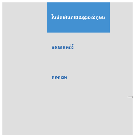
វិបផតថលភាពយន្តរបស់កុមារ
ធនធានអប់រំ
សមាគម