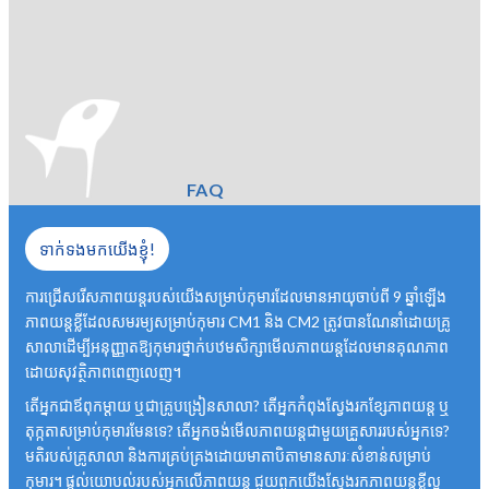
FAQ
ទាក់ទងមកយើងខ្ញុំ!
ការជ្រើសរើសភាពយន្តរបស់យើងសម្រាប់កុមារដែលមានអាយុចាប់ពី 9 ឆ្នាំឡើង
ភាពយន្តខ្លីដែលសមរម្យសម្រាប់កុមារ CM1 និង CM2 ត្រូវបានណែនាំដោយគ្រូ
សាលាដើម្បីអនុញ្ញាតឱ្យកុមារថ្នាក់បឋមសិក្សាមើលភាពយន្តដែលមានគុណភាព
ដោយសុវត្ថិភាពពេញលេញ។
តើអ្នកជាឪពុកម្តាយ ឬជាគ្រូបង្រៀនសាលា? តើអ្នកកំពុងស្វែងរកខ្សែភាពយន្ត ឬ
តុក្កតាសម្រាប់កុមារមែនទេ? តើអ្នកចង់មើលភាពយន្តជាមួយគ្រួសាររបស់អ្នកទេ?
មតិរបស់គ្រូសាលា និងការគ្រប់គ្រងដោយមាតាបិតាមានសារៈសំខាន់សម្រាប់
កុមារ។ ផ្តល់យោបល់របស់អ្នកលើភាពយន្ត ជួយពួកយើងស្វែងរកភាពយន្តខ្លីល្អ