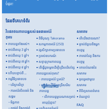
បំផុត!
ផែនទីគេហទំព័រ
វិបផតថលភាពយន្តរបស់
ធនធានអប់រំ
សមាគម
កុមារ
•
ពិធីបុណ្យ Takorama
•
តើយើងជានរណា?
•
ភាពយន្តទាំងអស់។
•
សកម្មភាពអប់រំ (250)
•
ម្ចាស់ជំនួយនិងអ្នក
•
ចាប់ពីអាយុ 3 ឆ្នាំ។
•
វគ្គសិក្សាតាមប្រធានបទ
ឧបត្ថម្ភ
•
ចាប់ពីអាយុ 5 ឆ្នាំ។
•
ប្រអប់ឧបករណ៍
•
ភាពជាដៃគូ និងការ
•
ចាប់ពីអាយុ ៧ ឆ្នាំ។
•
សទ្ទានុក្រមភាពយន្ត
ឧបត្ថម្ភ
•
ចាប់ពីអាយុ ៩ ឆ្នាំ។
•
តើធ្វើដូចម្តេចដើម្បីជ្រើសរើសខ្សែ
•
គោលបំណងនៃ
•
ហើយបន្ទាប់ពី ...
ភាពយន្តរបស់កុមារ?
សមាគម
•
កម្មវិធីប្រធានបទ
◦
ភាពយន្តអប់រំ ឬអប់រំ?
•
ចូលរួមជាមួយ
◦
បរិស្ថានវិទ្យា
◦
លក្ខណៈវិនិច្ឆ័យជ្រើសរើស
សមាគម
ធ្វើអំណោយ
◦
ការអប់រំសីលធម៌ និង
ភាពយន្ត
•
ពិនិត្យសារពត៌មាន
សង្គម
◦
តើ​ភាពយន្ត​មួយ​ណា​សម្រាប់​
•
តំណភ្ជាប់
◦
មិត្តភាព
អាយុ​ប៉ុន្មាន?
FAQ
◦
ក្បាច់រាំ និងក្បាច់រាំ
•
បទពិសោធន៍អប់រំ