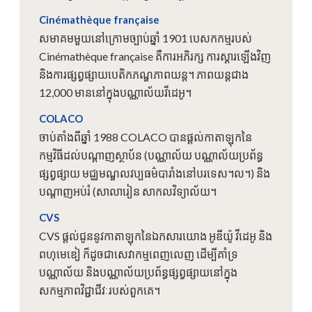
Cinémathèque française
សមាគមមួយនៅក្រោមច្បាប់ឆ្នាំ 1901 បេសកកម្មរបស់
Cinémathèque française គឺការអភិរក្ស ការស្ដារឡើងវិញ
និងការផ្សព្វផ្សាយបេតិកភណ្ឌភាពយន្ត។ ភាពយន្តជាង
12,000 មាននៅក្នុងបណ្ណាល័យវីដេអូ។
COLACO
ចាប់តាំងពីឆ្នាំ 1988 COLACO បានផ្តល់កាតាឡុកនៃ
កម្មវិធីដល់បណ្តាញស្ថាប័ន (បណ្ណាល័យ បណ្ណាល័យប្រព័ន្ធ
ផ្សព្វផ្សាយ មជ្ឈមណ្ឌលវប្បធម៌បារាំងនៅបរទេស។ល។) និង
បណ្តាញអប់រំ (សាលារៀន សាកលវិទ្យាល័យ។
CVS
CVS ផ្តល់ជូននូវកាតាឡុកនៃឯកសារយោង អូឌីយ៉ូ វីដេអូ និង
ពហុមេឌៀ ក៏ដូចជាសេវាកម្មពេញលេញ ដើម្បីគាំទ្រ
បណ្ណាល័យ និងបណ្ណាល័យប្រព័ន្ធផ្សព្វផ្សាយនៅក្នុង
សកម្មភាពវិជ្ជាជីវៈរបស់ពួកគេ។