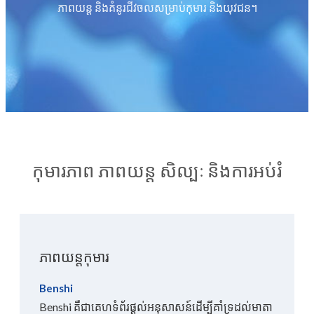
ភាពយន្ត និងគំនូរជីវចលសម្រាប់កុមារ និងយុវជន។
កុមារភាព ភាពយន្ត សិល្បៈ និងការអប់រំ
ធ្វើអំណោយ
ភាពយន្តកុមារ
Benshi
Benshi គឺ​ជា​គេហទំព័រ​ផ្តល់​អនុសាសន៍​ដើម្បី​គាំទ្រ​ដល់​មាតា