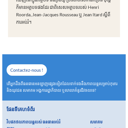
ក៏មានអត្ថបទផងដែរ ជាពិសេសអត្ថបទរបស់ Henri
Roorda, Jean-Jacques Rousseau ឬ Jean Itard ស្តីពី
ការអប់រំ។
Contactez-nous !
តើអ្នកដឹងពីធនធានអនឡាញផ្សេងទៀតដែលទាក់ទងនឹងភាពយន្តសម្រាប់កុមារ
និងយុវជន សមាគម អង្គការរដ្ឋាភិបាល ឬសាលាគំនូរជីវចលទេ?
ផែនទីគេហទំព័រ
វិបផតថលភាពយន្តរបស់
ធនធានអប់រំ
សមាគម