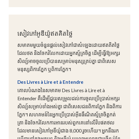
សៀវភៅអូឌីយ៉ូឥតគិតថ្លៃ
សមាគមមួយចំនួនផ្តល់សៀវភៅជាសំឡេងដោយឥតគិតថ្លៃ
ដែលថត និងចែករំលែកដោយអ្នកស្ម័គ្រចិត្ត ដើម្បីធ្វើឱ្យអក្សរ
សិល្ប៍អាចចូលប្រើបានសម្រាប់មនុស្សគ្រប់គ្នា ជាពិសេស
មនុស្សពិការភ្នែក ឬពិការភ្នែក។
Des Livres à Lire et à Entendre
គោលបំណងនៃសមាគម Des Livres à Lire et à
Entender គឺដើម្បីជួយសម្រួលដល់ការចូលប្រើប្រាស់អក្សរ
សិល្ប៍សម្រាប់ទាំងអស់គ្នា ជាពិសេសជនពិការភ្នែក និងពិការ
ភ្នែក។ សហគមន៍នៃអ្នកប្រើប្រាស់អ៊ីនធឺណិតស្ម័គ្រចិត្តកត់
ត្រា និងចែករំលែកការអានរបស់ពួកគេនៅលើវិបផតថល
ដែលមានសៀវភៅអូឌីយ៉ូជាង 8,000 រួចហើយ។ អ្នកនឹងរក
ឃើញនៅក្នុងអត្ថបទ និងអូឌីយ៉ូ ប្រលោមលោកជាច្រើន ប៉ុន្តែ