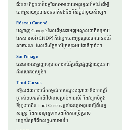
ជីវចល ក៏ដូចជាវីដេអូដែលអមដោយមគ្គុទ្ទេសក៍អប់រំ ដើម្បី
ដោះស្រាយប្រធានបទទាក់ទងនឹងនីតិរដ្ឋជាមួយសិស្ស។
Réseau Canopé
បណ្តាញ Canopé ដែលពីមុនជាមជ្ឈមណ្ឌលជាតិសម្រាប់
ឯកសារអប់រំ (CNDP) គឺជាអ្នកបោះពុម្ពផ្សាយធនធានអប់រំ
សាធារណៈ ដែលពឹងផ្អែកលើក្រសួងអប់រំជាតិបារាំង។
Sur l'image
ធនធានអនឡាញសម្រាប់ការអប់រំប្រព័ន្ធផ្សព្វផ្សាយរូបភាព
និងសោតទស្សន៍។
Thot Cursus
ឧទ្ទិសដល់ការលើកកម្ពស់ការបណ្តុះបណ្តាល និងការប្រើ
ប្រាស់ឧបករណ៍ឌីជីថលសម្រាប់ការអប់រំ និងវប្បធម៌ក្នុង
ទីក្រុងកេបិច Thot Cursus ផ្តល់ជូននូវអត្ថបទស្តីពីយុទ្ធ
សាស្ត្រ និងការអនុវត្តទាក់ទងនឹងការប្រើប្រាស់
បច្ចេកវិទ្យាឌីជីថលក្នុងការអប់រំ។