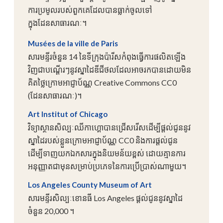
ការប្រមូលរបស់ពួកគេដែលបានធ្លាក់ចូលទៅ
ក្នុងដែនសាធារណៈ។
Musées de la ville de Paris
សារមន្ទីរចំនួន 14 នៃទីក្រុងប៉ារីសកំពុងធ្វើការផលិតឡើង
វិញជាបណ្តើរៗនូវស្នាដៃឌីជីថលដែលអាចរកបានដោយមិន
គិតថ្លៃក្រោមអាជ្ញាប័ណ្ណ Creative Commons CC0
(ដែនសាធារណៈ)។
Art Institut of Chicago
វិទ្យាស្ថានសិល្បៈឈីកាហ្គោបានជ្រើសរើសដើម្បីផ្តល់ជូននូវ
ស្នាដៃរបស់ខ្លួនក្រោមអាជ្ញាប័ណ្ណ CC0 និងការផ្តល់ជូន
ដើម្បីទាញយកឯកសារក្នុងនិយមន័យខ្ពស់ ដោយគ្មានការ
អនុញ្ញាតជាមុនសម្រាប់ប្រភេទនៃការប្រើប្រាស់ណាមួយ។
Los Angeles County Museum of Art
សារមន្ទីរសិល្បៈខោនធី Los Angeles ផ្តល់ជូននូវស្នាដៃ
ចំនួន 20,000 ។