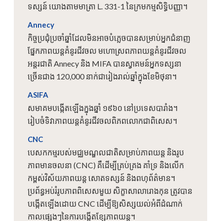
ទស្សន៍ យោងតាមមាត្រា L. 331-1 នៃក្រមកម្មសិទ្ធិបញ្ញា។
Annecy
កិច្ចប្រជុំប្រចាំឆ្នាំដែលមិនអាចបំភ្លេចបានសម្រាប់អ្នកជំនាញ
ផ្នែកភាពយន្តគំនូរជីវចល មហោស្រពភាពយន្តគំនូរជីវចល
អន្តរជាតិ Annecy និង MIFA បានស្វាគមន៍អ្នកទស្សនា
ច្រើនជាង 120,000 នាក់ជារៀងរាល់ឆ្នាំក្នុងខែមិថុនា។
ASIFA
សមាគម​បង្កើត​ឡើង​ក្នុង​ឆ្នាំ ១៩៦០ នៅ​ប្រទេស​បារាំង។
រៀបចំទិវាភាពយន្តគំនូរជីវចលពិភពលោកជាពិសេស។
CNC
បេសកកម្មរបស់មជ្ឈមណ្ឌលជាតិសម្រាប់ភាពយន្ត និងរូប
ភាពមានចលនា (CNC) គឺដើម្បីគ្រប់គ្រង គាំទ្រ និងលើក
កម្ពស់វិស័យភាពយន្ត សោតទស្សន៍ និងពហុព័ត៌មាន។
ប្រព័ន្ធអប់រំរូបភាពពិសេសមួយ សិក្ខាសាលារោងកុន ត្រូវបាន
បង្កើតឡើងដោយ CNC ដើម្បីឱ្យសិស្សយល់អំពីដំណាក់
កាលផ្សេងៗនៃការបង្កើតខ្សែភាពយន្ត។