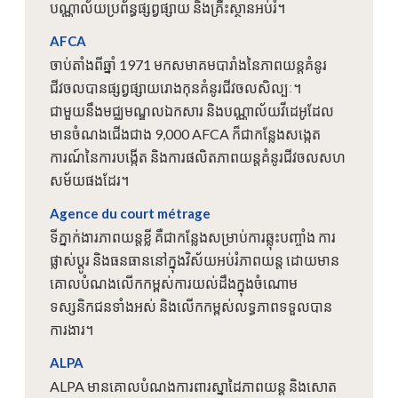
បណ្ណាល័យប្រព័ន្ធផ្សព្វផ្សាយ និងគ្រឹះស្ថានអប់រំ។
AFCA
ចាប់តាំងពីឆ្នាំ 1971 មកសមាគមបារាំងនៃភាពយន្តគំនូរ
ជីវចលបានផ្សព្វផ្សាយរោងកុនគំនូរជីវចលសិល្បៈ។
ជាមួយនឹងមជ្ឈមណ្ឌលឯកសារ និងបណ្ណាល័យវីដេអូដែល
មានចំណងជើងជាង 9,000 AFCA ក៏ជាកន្លែងសង្កេត
ការណ៍នៃការបង្កើត និងការផលិតភាពយន្តគំនូរជីវចលសហ
សម័យផងដែរ។
Agence du court métrage
ទីភ្នាក់ងារភាពយន្តខ្លី គឺជាកន្លែងសម្រាប់ការឆ្លុះបញ្ចាំង ការ
ផ្លាស់ប្តូរ និងធនធាននៅក្នុងវិស័យអប់រំភាពយន្ត ដោយមាន
គោលបំណងលើកកម្ពស់ការយល់ដឹងក្នុងចំណោម
ទស្សនិកជនទាំងអស់ និងលើកកម្ពស់លទ្ធភាពទទួលបាន
ការងារ។
ALPA
ALPA មានគោលបំណងការពារស្នាដៃភាពយន្ត និងសោត