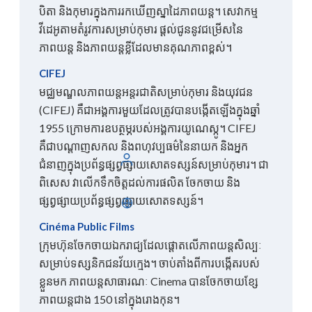
បិតា និង​កុមារ​ក្នុង​ការ​រក​ឃើញ​ស្នាដៃ​ភាពយន្ត។ សេវាកម្ម
វីដេអូតាមតំរូវការសម្រាប់កុមារ ផ្តល់ជូននូវជម្រើសនៃ
ភាពយន្ត និងភាពយន្តខ្លីដែលមានគុណភាពខ្ពស់។
CIFEJ
មជ្ឈមណ្ឌលភាពយន្តអន្តរជាតិសម្រាប់កុមារ និងយុវជន
(CIFEJ) គឺជាអង្គការមួយដែលត្រូវបានបង្កើតឡើងក្នុងឆ្នាំ
1955 ក្រោមការឧបត្ថម្ភរបស់អង្គការយូណេស្កូ។ CIFEJ
គឺជាបណ្តាញសកល និងពហុវប្បធម៌នៃនាយក និងអ្នក
ចូល
ជំនាញក្នុងប្រព័ន្ធផ្សព្វផ្សាយសោតទស្សន៍សម្រាប់កុមារ។ ជា
ពិសេស វាលើកទឹកចិត្តដល់ការផលិត ចែកចាយ និង
ផ្សព្វផ្សាយប្រព័ន្ធផ្សព្វផ្សាយសោតទស្សន៍។
ខ្មែរ
Cinéma Public Films
ក្រុមហ៊ុនចែកចាយឯករាជ្យដែលផ្តោតលើភាពយន្តសិល្បៈ
សម្រាប់ទស្សនិកជនវ័យក្មេង។ ចាប់តាំងពីការបង្កើតរបស់
ខ្លួនមក ភាពយន្តសាធារណៈ Cinema បានចែកចាយខ្សែ
ភាពយន្តជាង 150 នៅក្នុងរោងកុន។