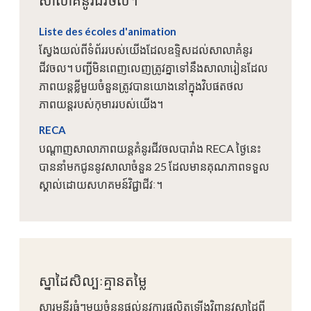
សាលាគំនូរជីវចល។
Liste des écoles d'animation
ស្វែងយល់ពីទំព័ររបស់យើងដែលឧទ្ទិសដល់សាលាគំនូរ
ជីវចល។ បញ្ជីមិនពេញលេញត្រូវគ្នាទៅនឹងសាលារៀនដែល
ភាពយន្តខ្លីមួយចំនួនត្រូវបានយោងនៅក្នុងវិបផតថល
ភាពយន្តរបស់កុមាររបស់យើង។
RECA
បណ្តាញសាលាភាពយន្តគំនូរជីវចលបារាំង RECA ថ្ងៃនេះ
បាននាំមកជូននូវសាលាចំនួន 25 ដែលមានគុណភាពទទួល
ស្គាល់ដោយសហគមន៍វិជ្ជាជីវៈ។
ស្នាដៃសិល្បៈគ្មានតម្លៃ
សារមន្ទីរធំៗមួយចំនួនផ្តល់នូវការផលិតឡើងវិញនូវស្នាដៃពី