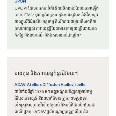
UPOPI
UPOPI ដែលជាគេហទំព័រ និងវេទិកាអប់រំដែលរចនាឡើង
ដោយ Ciclic ផ្តល់នូវលទ្ធភាពក្នុងការស្វែងរក និងវិភាគរូប
ភាពក្នុងវិធីដ៏រសើប អន្តរកម្ម និងរីករាយជាមួយនឹងមាតិកា
គុណភាពខ្ពស់ ភាពយន្តខ្លីដែលមានការចូលប្រើដោយឥត
គិតថ្លៃ និងឧបករណ៍ និងឯកសារអប់រំជាច្រើន។
រោងកុន និងភាពយន្តគំនូរជីវចល។
ADAV, Ateliers Diffusion Audiovisuelle
ចាប់តាំងពីឆ្នាំ 1985 មក មជ្ឈមណ្ឌលទិញសម្រាប់កម្ម
វិធីសោតទស្សន៍ និងពហុព័ត៌មានត្រូវបានបម្រុងទុក
ទាំងស្រុងសម្រាប់វិស័យវប្បធម៌ និងអប់រំដែលមិនមែនជា
ពាណិជ្ជកម្ម។ ADAV ផ្តល់បណ្តាញបណ្ណាល័យ និង