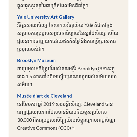
ផ្តល់ជូននូវស្នាដៃជាច្រើនដែលមិនគិតថ្លៃ។
Yale University Art Gallery
វិចិត្រសាលសិល្បៈនៃសាកលវិទ្យាល័យ Yale គឺជាកន្លែង
សម្រាប់ការប្រមូលសព្វវចនាធិប្បាយនៃស្នាដៃសិល្បៈ ហើយ
ផ្តល់នូវការទាញយកដោយឥតគិតថ្លៃ និងការប្រើប្រាស់ការ
ប្រមូលរបស់វា។
Brooklyn Museum
ការប្រមូលអចិន្ត្រៃយ៍របស់សារមន្ទីរ Brooklyn រួមមានវត្ថុ
ជាង 1.5 លានតាំងពីអេហ្ស៊ីបបុរាណរហូតដល់សម័យសហ
សម័យ។
Musée d'art de Cleveland
នៅខែមករា ឆ្នាំ 2019 សារមន្ទីរសិល្បៈ Cleveland បាន
ចេញផ្សាយរូបភាពដែលមាននិយមន័យខ្ពស់ប្រហែល
30,000 ពីការប្រមូលអចិន្ត្រៃយ៍របស់ខ្លួនក្រោមអាជ្ញាប័ណ្ណ
Creative Commons (CC0) ។