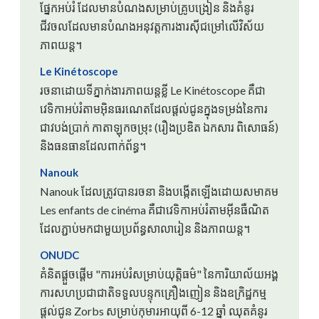
ផ្នែកអប់រំ ដែលមានបំណងសម្រាប់គ្រូបង្រៀន និងគំនូរ
ជីវចលដែលមានបំណងអនុវត្តការងារស៊ីជម្រៅលើវិស័យ
ភាពយន្ត។
Le Kinétoscope
រចនាដោយទីភ្នាក់ងារភាពយន្តខ្លី Le Kinétoscope គឺជា
វេទិកាអប់រំតាមអ៊ិនធរណេតដែលផ្តល់ជូនក្នុងទម្រង់នៃការ
ជាវបង់ប្រាក់ កាតាឡុកចម្រុះ (រឿងប្រឌិត ឯកសារ ពិសោធន៍)
និងធនធានដែលពាក់ព័ន្ធ។
Nanouk
Nanouk ដែលត្រូវបានរចនា និងបង្កើតឡើងដោយសមាគម
Les enfants de cinéma គឺជាវេទិកាអប់រំតាមអ៊ីនធឺណិត
ដែលភ្ជាប់មកជាមួយប្រព័ន្ធសាលារៀន និងភាពយន្ត។
ONUDC
គំនិតផ្តួចផ្តើម "ការអប់រំសម្រាប់យុត្តិធម៌" នៃការិយាល័យអង្គ
ការសហប្រជាជាតិទទួលបន្ទុកគ្រឿងញៀន និងឧក្រិដ្ឋកម្ម
ផ្តល់ជូន Zorbs សម្រាប់កុមារអាយុពី 6-12 ឆ្នាំ ឈុតគំនូរ