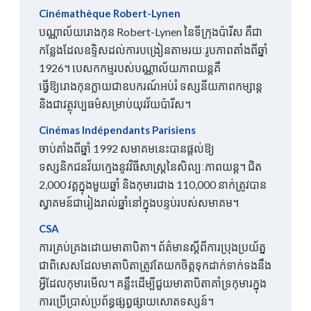
Cinémathèque Robert-Lynen
បណ្ណាល័យរោងកុន Robert-Lynen នៃទីក្រុងប៉ារីស គឺជា
កន្លែងដែលឧទ្ទិសដល់ការបង្រៀនតាមរយៈរូបភាពតាំងពីឆ្នាំ
1926។ បេសកកម្មរបស់បណ្ណាល័យភាពយន្តគឺ
ធ្វើឱ្យរោងកុនក្លាយជាឧបករណ៍អប់រំ ទស្សនីយភាពកម្សាន្ត
និងជាវត្ថុវប្បធម៌សម្រាប់យុវវ័យប៉ារីស។
Cinémas Indépendants Parisiens
ចាប់តាំងពីឆ្នាំ 1992 សមាគមនេះបានផ្តល់ឱ្យ
ទស្សនិកជនវ័យក្មេងនូវវិធីសាស្រ្តនៃសិល្បៈភាពយន្ត។ ជិត
2,000 វគ្គក្នុងមួយឆ្នាំ និងកុមារជាង 110,000 នាក់ត្រូវបាន
ស្វាគមន៍ជារៀងរាល់ឆ្នាំនៅក្នុងបន្ទប់របស់សមាគម។
CSA
ការគ្រប់គ្រងដោយមាតាបិតា។ ព័ត៌មានស្តីពីការប្រុងប្រយ័ត្ន
ជាពិសេសដែលមាតាបិតាត្រូវតែយកចិត្តទុកដាក់ទាក់ទងនឹង
អ្វីដែលកុមារមើល។ គន្លឹះដើម្បីជួយមាតាបិតាគាំទ្រកុមារក្នុង
ការប្រើប្រាស់ប្រព័ន្ធផ្សព្វផ្សាយសោតទស្សន៍។