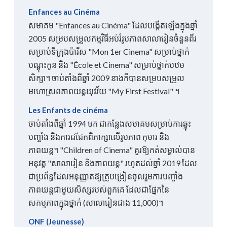
Enfances au Cinéma
សមាគម "Enfances au Cinéma" ដែលបង្កើតឡើងក្នុងឆ្នាំ
2005 សម្របសម្រួលកម្មវិធីអប់រំរូបភាពសាលារៀនចំនួនពីរ
សម្រាប់ទីក្រុងប៉ារីស "Mon 1er Cinema" សម្រាប់ថ្នាក់
បណ្តុះកូន និង "École et Cinema" សម្រាប់ថ្នាក់បឋម
សិក្សា។ ចាប់តាំងពីឆ្នាំ 2009 នាងក៏បានសម្របសម្រួល
មហោស្រពភាពយន្តយុវវ័យ "My First Festival" ។
Les Enfants de cinéma
ចាប់តាំងពីឆ្នាំ 1994 មក ជាកន្លែងសមាគមសម្រាប់ការឆ្លុះ
បញ្ចាំង និងការជជែកពិភាក្សាលើរូបភាព កុមារ និង
ភាពយន្ត។ "Children of Cinema" គួរឱ្យកត់សម្គាល់បាន
អនុវត្ត "សាលារៀន និងភាពយន្ត" រហូតដល់ឆ្នាំ 2019 ដែល
ជាប្រព័ន្ធដែលអនុញ្ញាតឱ្យគ្រូបង្រៀនចូលរួមការបញ្ចាំង
ភាពយន្តជាមួយសិស្សរបស់ពួកគេ ដែលជាផ្នែកនៃ
សកម្មភាពក្នុងថ្នាក់ (សាលារៀនជាង 11,000)។
ONF (Jeunesse)