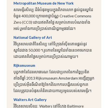
Metropolitan Museum de New York
សារមន្ទីរសិល្បៈដ៏ធំបំផុតមួយក្នុងពិភពលោក ផ្តល់ជូនស្នាដៃ
ចំនួន 400,000 ក្រោមអាជ្ញាប័ណ្ណ Creative Commons
Zero (CC0) ដោយឥតគិតថ្លៃ សម្រាប់គោលបំណងទាំង
អស់ រួមទាំងការប្រើប្រាស់ពាណិជ្ជកម្មផងដែរ។
National Gallery of Art
វិចិត្រសាលជាតិនៃសិល្បៈនៅទីក្រុងវ៉ាស៊ីនតោនផ្តល់នូវ
ស្នាដៃជាង 50,000 ។ រូបភាពនៃស្នាដៃទាំងនេះអាចរកបាន
ដោយឥតគិតថ្លៃសម្រាប់ការប្រើប្រាស់ណាមួយ។
Rijksmuseum
បុព្វកថានៃដែនសាធារណៈដែលជាប្រភពនៃការច្នៃប្រឌិត
តាំងពីឆ្នាំ 2013 Rijksmuseum Amsterdam អញ្ជើញអ្នក
ប្រើប្រាស់អ៊ីនធឺណិតឱ្យចែករំលែកការបង្កើតរបស់ពួកគេ
ដែលត្រូវបានបំផុសគំនិតដោយការប្រមូលរបស់សារមន្ទីរ។
Walters Art Gallery
វិចិត្រសាលសិល្បៈ Walters នៅទីក្រុង Baltimore