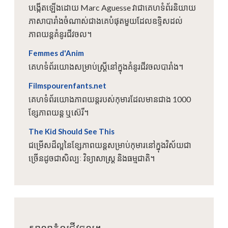
បង្កើតឡើងដោយ Marc Aguesse វាជាគេហទំព័រនិយាយ
ភាសាបារាំងចំណាស់ជាងគេបំផុតមួយដែលឧទ្ទិសដល់
ភាពយន្តគំនូរជីវចល។
Femmes d'Anim
គេហទំព័រយោងសម្រាប់ស្ត្រីនៅក្នុងគំនូរជីវចលបារាំង។
Filmspourenfants.net
គេហទំព័រយោងភាពយន្តរបស់កុមារដែលមានជាង 1000
ខ្សែភាពយន្ត ឬស៊េរី។
The Kid Should See This
ជម្រើសដ៏ល្អនៃខ្សែភាពយន្តសម្រាប់កុមារនៅក្នុងវិស័យជា
ច្រើនដូចជាសិល្បៈ វិទ្យាសាស្រ្ត និងធម្មជាតិ។