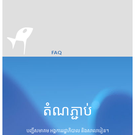
FAQ
តំណភ្ជាប់
បញ្ជីសមាគម អង្គការរដ្ឋាភិបាល និងសាលារៀន។