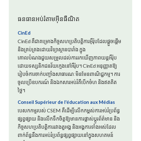
ធនធានអប់រំតាមអ៊ីនធឺណិត
CinEd
CinEd គឺជាគម្រោងកិច្ចសហប្រតិបត្តិការអ៊ឺរ៉ុបដែលផ្តួចផ្តើម
និងគ្រប់គ្រងដោយវិទ្យាស្ថានបារាំង ក្នុង
គោលបំណងជួយសម្រួលដល់ការរកឃើញភាពយន្តអឺរ៉ុប
ដោយទស្សនិកជនវ័យក្មេងនៅអឺរ៉ុប។ CinEd អនុញ្ញាតឱ្យ
រៀបចំការចាក់បញ្ចាំងសាធារណៈមិនមែនពាណិជ្ជកម្ម។ ការ
ចូលប្រើឧបករណ៍ និងឯកសារអប់រំគឺបើកចំហ និងឥតគិត
ថ្លៃ។
Conseil Supérieur de l'éducation aux Médias
បេសកកម្មរបស់ CSEM គឺដើម្បីលើកកម្ពស់ការអប់រំប្រព័ន្ធ
ផ្សព្វផ្សាយ និងលើកទឹកចិត្តឱ្យមានការផ្លាស់ប្តូរព័ត៌មាន និង
កិច្ចសហប្រតិបត្តិការរវាងតួអង្គ និងអង្គការទាំងអស់ដែល
ពាក់ព័ន្ធនឹងការអប់រំប្រព័ន្ធផ្សព្វផ្សាយនៅក្នុងសហគមន៍