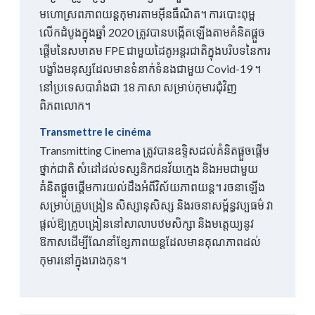
មហោស្រពភាពយន្តកុមារតាមអ៊ីនធឺណិត។ ការបោះពុម្ព
លើកដំបូងក្នុងឆ្នាំ 2020 ត្រូវបានបង្កើតឡើងតាមគំនិតផ្តួច
ផ្តើមនៃសមាគម FPE ជាមួយដៃគូអន្តរជាតិក្នុងបរិបទនៃការ
បង្ខាំងមនុស្សដែលមានទំនាក់ទំនងជាមួយ Covid-19 ។
នៅប្រទេសបារាំងជា 18 ភាសា សម្រាប់កុមារជុំវិញ
ពិភពលោក។
Transmettre le cinéma
Transmitting Cinema ត្រូវបានឧទ្ទិសដល់គំនិតផ្តួចផ្តើម
ថ្នាក់ជាតិ សំដៅដល់ទស្សនិកជនវ័យក្មេង និងអមជាមួយ
គំនិតផ្តួចផ្តើមការយល់ដឹងអំពីវិស័យភាពយន្ត។ រចនាឡើង
សម្រាប់គ្រូបង្រៀន សិស្សានុសិស្ស និងរចនាសម្ព័ន្ធវប្បធម៌ វា
ផ្តល់ឱ្យគ្រូបង្រៀននៅសាលាបឋមសិក្សា និងមត្តេយ្យនូវ
ឱកាសដើម្បីណែនាំខ្សែភាពយន្តដែលមានគុណភាពដល់
កុមារនៅក្នុងរោងកុន។