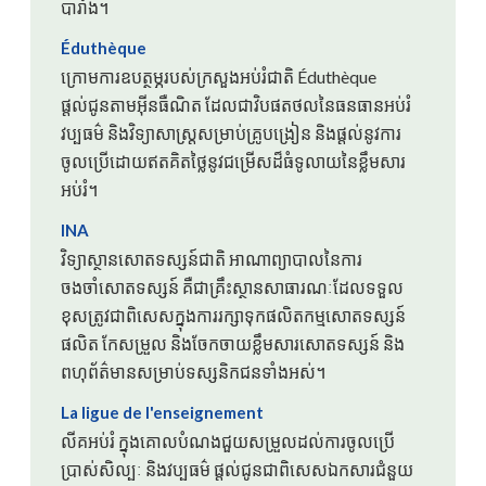
បារាំង។
Éduthèque
ក្រោមការឧបត្ថម្ភរបស់ក្រសួងអប់រំជាតិ Éduthèque
ផ្តល់ជូនតាមអ៊ីនធឺណិត ដែលជាវិបផតថលនៃធនធានអប់រំ
វប្បធម៌ និងវិទ្យាសាស្ត្រសម្រាប់គ្រូបង្រៀន និងផ្តល់នូវការ
ចូលប្រើដោយឥតគិតថ្លៃនូវជម្រើសដ៏ធំទូលាយនៃខ្លឹមសារ
អប់រំ។
INA
វិទ្យាស្ថានសោតទស្សន៍ជាតិ អាណាព្យាបាលនៃការ
ចងចាំសោតទស្សន៍ គឺជាគ្រឹះស្ថានសាធារណៈដែលទទួល
ខុសត្រូវជាពិសេសក្នុងការរក្សាទុកផលិតកម្មសោតទស្សន៍
ផលិត កែសម្រួល និងចែកចាយខ្លឹមសារសោតទស្សន៍ និង
ពហុព័ត៌មានសម្រាប់ទស្សនិកជនទាំងអស់។
La ligue de l'enseignement
លីគអប់រំ ក្នុងគោលបំណងជួយសម្រួលដល់ការចូលប្រើ
ប្រាស់សិល្បៈ និងវប្បធម៌ ផ្តល់ជូនជាពិសេសឯកសារជំនួយ