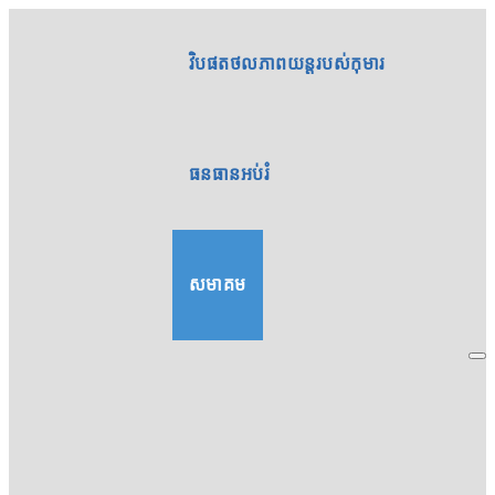
វិបផតថលភាពយន្តរបស់កុមារ
ធនធានអប់រំ
សមាគម