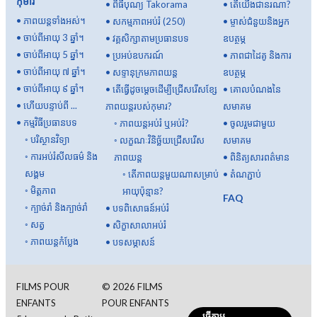
កុមារ
•
ពិធីបុណ្យ Takorama
•
តើយើងជានរណា?
•
ភាពយន្តទាំងអស់។
•
សកម្មភាពអប់រំ (250)
•
ម្ចាស់ជំនួយនិងអ្នក
•
ចាប់ពីអាយុ 3 ឆ្នាំ។
•
វគ្គសិក្សាតាមប្រធានបទ
ឧបត្ថម្ភ
•
ចាប់ពីអាយុ 5 ឆ្នាំ។
•
ប្រអប់ឧបករណ៍
•
ភាពជាដៃគូ និងការ
•
ចាប់ពីអាយុ ៧ ឆ្នាំ។
•
សទ្ទានុក្រមភាពយន្ត
ឧបត្ថម្ភ
•
ចាប់ពីអាយុ ៩ ឆ្នាំ។
•
តើធ្វើដូចម្តេចដើម្បីជ្រើសរើសខ្សែ
•
គោលបំណងនៃ
•
ហើយបន្ទាប់ពី ...
ភាពយន្តរបស់កុមារ?
សមាគម
•
កម្មវិធីប្រធានបទ
◦
ភាពយន្តអប់រំ ឬអប់រំ?
•
ចូលរួមជាមួយ
◦
បរិស្ថានវិទ្យា
◦
លក្ខណៈវិនិច្ឆ័យជ្រើសរើស
សមាគម
◦
ការអប់រំសីលធម៌ និង
ភាពយន្ត
•
ពិនិត្យសារពត៌មាន
សង្គម
◦
តើ​ភាពយន្ត​មួយ​ណា​សម្រាប់​
•
តំណភ្ជាប់
◦
មិត្តភាព
អាយុ​ប៉ុន្មាន?
FAQ
◦
ក្បាច់រាំ និងក្បាច់រាំ
•
បទពិសោធន៍អប់រំ
◦
សត្វ
•
សិក្ខាសាលាអប់រំ
◦
ភាពយន្តកំប្លែង
•
បទសម្ភាសន៍
FILMS POUR
©
2026
FILMS
ENFANTS
POUR ENFANTS
ធ្វើតាម