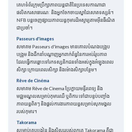
គេហទំព័រក្រុមប្រឹក្សាភាពយន្តជាតិនៃប្រទេសកាណាដា
ផលិតករសាធារណៈ និងអ្នកចែកចាយស្នាដៃសោតទស្សន៍។
NFB បន្ត​ចេញ​ផ្សាយ​ភាពយន្ត​កុមារ​ដ៏​អស្ចារ្យ​តាម​អ៊ីនធឺណិត​
ជា​ប្រចាំ។
Passeurs d'images
សមាគម Passeurs d'images មានគោលបំណងបង្រួប
បង្រួម និងដឹកនាំបណ្តាញអ្នកពាក់ព័ន្ធនៃការអប់រំរូបភាព
ដែលធ្វើការឆ្ពោះទៅរកទស្សនិកជនទាំងអស់ក្នុងអំឡុងពេល
សិក្សា ក្រោយពេលសិក្សា និងម៉ោងសិក្សាបន្ថែម។
Rêve de Cinéma
សមាគម Rêve de Cinema ប្រែក្លាយមន្ទីរពេទ្យ និង
មជ្ឈមណ្ឌលសម្រាប់កុមារឈឺ ឬពិការ ទៅជាបន្ទប់បញ្ចាំង
ភាពយន្តពិតៗ និងផ្តល់ការងារភាពយន្តសម្រាប់សុភមង្គល
របស់កុមារ។
Takorama
សម្រាប់គ្រូបង្រៀន និងសិស្សរបស់ពួកគេ Takorama គឺជា