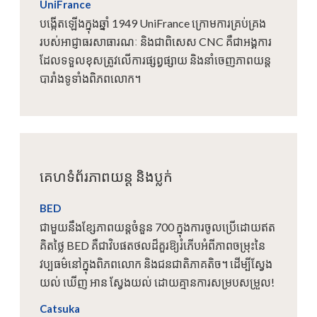
UniFrance
បង្កើតឡើងក្នុងឆ្នាំ 1949 UniFrance ក្រោមការគ្រប់គ្រង
របស់អាជ្ញាធរសាធារណៈ និងជាពិសេស CNC គឺជាអង្គការ
ដែលទទួលខុសត្រូវលើការផ្សព្វផ្សាយ និងនាំចេញភាពយន្ត
បារាំងទូទាំងពិភពលោក។
គេហទំព័រភាពយន្ត និងប្លក់
BED
ជាមួយនឹងខ្សែភាពយន្តចំនួន 700 ក្នុងការចូលប្រើដោយឥត
គិតថ្លៃ BED គឺជាវិបផតថលដ៏គួរឱ្យរំភើបអំពីភាពចម្រុះនៃ
វប្បធម៌នៅក្នុងពិភពលោក និងជនជាតិភាគតិច។ ដើម្បីស្វែង
យល់ ឃើញ អាន ស្វែងយល់ ដោយគ្មានការសម្របសម្រួល!
Catsuka