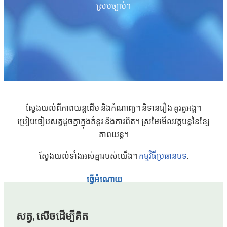
ស្របច្បាប់។
ស្វែងយល់ពីភាពយន្តដើម និងកំណាព្យ។ និទានរឿង គូរតួអង្គ។
ប្រៀបធៀបសត្វដូចគ្នាក្នុងគំនូរ និងការពិត។ ស្រមៃមើលវគ្គបន្តនៃខ្សែ
ភាពយន្ត។
ស្វែងយល់ទាំងអស់គ្នារបស់យើង។
កម្មវិធីប្រធានបទ
.
ធ្វើអំណោយ
សត្វ, សើចដើម្បីគិត