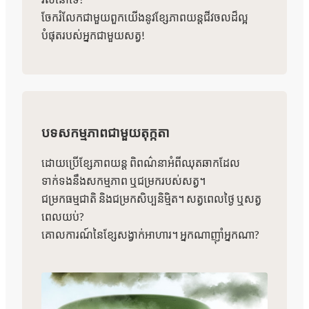
ចែករំលែកជាមួយពួកយើងនូវខ្សែភាពយន្តជីវចលដ៏ល្អ
បំផុតរបស់អ្នកជាមួយសត្វ!
បទសកម្មភាពជាមួយតុក្កតា
ដោយប្រើខ្សែភាពយន្ត ពិពណ៌នាអំពីឈុតឆាកដែល
ទាក់ទងនឹងសកម្មភាព ឬជម្រករបស់សត្វ។
ជម្រកធម្មជាតិ និងជម្រកសិប្បនិម្មិត។ សត្វពេលថ្ងៃ ឬសត្វ
ពេលយប់?
គោលការណ៍នៃខ្សែសង្វាក់អាហារ។ អ្នកណាញ៉ាំអ្នកណា?