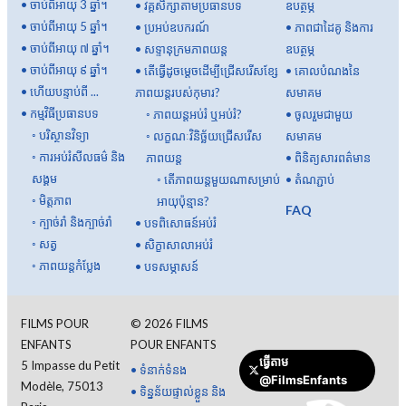
•
ចាប់ពីអាយុ 3 ឆ្នាំ។
•
វគ្គសិក្សាតាមប្រធានបទ
ឧបត្ថម្ភ
•
ចាប់ពីអាយុ 5 ឆ្នាំ។
•
ប្រអប់ឧបករណ៍
•
ភាពជាដៃគូ និងការ
•
ចាប់ពីអាយុ ៧ ឆ្នាំ។
•
សទ្ទានុក្រមភាពយន្ត
ឧបត្ថម្ភ
•
ចាប់ពីអាយុ ៩ ឆ្នាំ។
•
តើធ្វើដូចម្តេចដើម្បីជ្រើសរើសខ្សែ
•
គោលបំណងនៃ
•
ហើយបន្ទាប់ពី ...
ភាពយន្តរបស់កុមារ?
សមាគម
•
កម្មវិធីប្រធានបទ
◦
ភាពយន្តអប់រំ ឬអប់រំ?
•
ចូលរួមជាមួយ
◦
បរិស្ថានវិទ្យា
◦
លក្ខណៈវិនិច្ឆ័យជ្រើសរើស
សមាគម
◦
ការអប់រំសីលធម៌ និង
ភាពយន្ត
•
ពិនិត្យសារពត៌មាន
សង្គម
◦
តើ​ភាពយន្ត​មួយ​ណា​សម្រាប់​
•
តំណភ្ជាប់
◦
មិត្តភាព
អាយុ​ប៉ុន្មាន?
FAQ
◦
ក្បាច់រាំ និងក្បាច់រាំ
•
បទពិសោធន៍អប់រំ
◦
សត្វ
•
សិក្ខាសាលាអប់រំ
◦
ភាពយន្តកំប្លែង
•
បទសម្ភាសន៍
FILMS POUR
©
2026
FILMS
ENFANTS
POUR ENFANTS
ធ្វើតាម
5 Impasse du Petit
•
ទំនាក់ទំនង
@FilmsEnfants
Modèle, 75013
•
ទិន្នន័យផ្ទាល់ខ្លួន និង