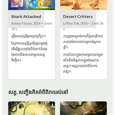
Shark Attached
Desert Critters
Ashley Farlow
,
2014
—
2 min
Li Wen Toh
,
2016
—
2 min 36
12 s
s
រឿងរបស់ត្រីឆ្លាមតូចក្រីក្រ។
កញ្ជ្រោងខ្សាច់រកឃើញសន្តិភាព
របស់វារំខានដោយអ្នកចំណូល
ខ្សែភាពយន្ដខ្លីគួរឱ្យស្រឡាញ់
ថ្មី។
ដើម្បីឆ្លុះបញ្ចាំងពីទំនាក់ទំនង
ដែលយើងមានជាមួយសត្វ
ការលំបាកក្នុងការទទួលយកអ្នក
ចិញ្ចឹម។
ដទៃនិងមិត្តភាពក្នុងចំណោម
សត្វ។ អត្ថប្រយោជន៍នៃការ
តស៊ូ។
សត្វ, សញ្ជឹងគិតអំពីពិភពរស់នៅ