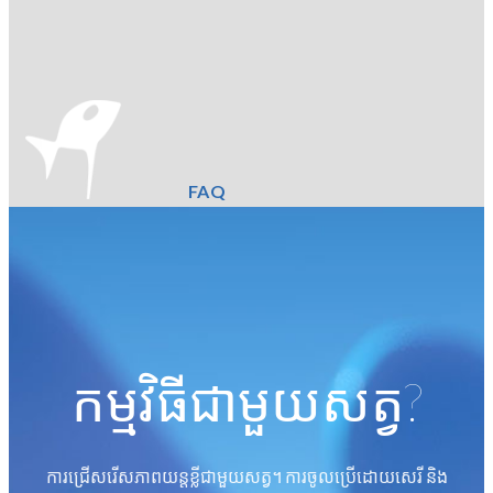
FAQ
កម្មវិធីជាមួយសត្វ?
ការជ្រើសរើសភាពយន្តខ្លីជាមួយសត្វ។ ការចូលប្រើដោយសេរី និង