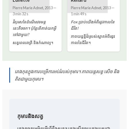
Pierre Marie Adnet
,
2013
—
Pierre Marie Adnet
,
2013
—
3 min 32 s
1 min 49 s
វីរបុរសនៃដំណើរវេទមន្ត
Fox ប្រាប់យើងអំពីរដូវកាលនៃ
នេះគឺចចក។ ប៉ុន្តែតើគាត់យកអ្វី
ជីវិត!
ទៅជាមួយ?
ភាពយន្តខ្លីដ៏ស្រស់ស្អាតអំពីរដូវ
សត្វពេលរាត្រី និងកំណាព្យ។
កាលនៃជីវិត។
រោងកុនក្នុងការបម្រើការអប់រំរបស់កុមារ។ ភាពយន្តសត្វ សើច និង
គិតជាមួយកុមារ។
កុមារនិងសត្វ
ក្មេងតូចកម្រមិនអើពើនឹងសត្វ។ ក្មេងស្រីតូចឬក្មេងប្រុសជា