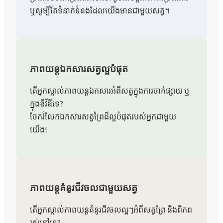
ឬសូម្បីតែទំនាក់ទំនងដែលយើងមានជាមួយសត្វ។
ភាពយន្តឯកសារសត្វល្អបំផុត
តើ​អ្នក​ស្គាល់​ភាពយន្ត​ឯកសារ​អំពី​សត្វ​ក្នុង​ការ​ចាក់​ផ្សាយ ឬ​
ក្នុង​ឌីវីឌី​ទេ?
ចែករំលែកឯកសារសត្វព្រៃដ៏ល្អបំផុតរបស់អ្នកជាមួយ
យើង!
ភាពយន្តគំនូរជីវចលជាមួយសត្វ
តើអ្នកស្គាល់ភាពយន្តគំនូរជីវចលល្អៗអំពីសត្វព្រៃ និងពិភព
រស់នៅទេ?