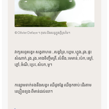
© Olivier Defaye ។ កុមារ និងសត្វក្នុងក្តីស្រមៃ។
វាក្យសព្ទសត្វ៖ សត្វពាហនៈ, សត្វព្រៃ, ហ្គេម, ហ្វូង, រូង, ផ្ទះ
សំណាក់, រូង, រូង, អាងចិញ្ចឹមត្រី, លំនឹង, មេមាន់, ប៉េក, ស្មៅ,
ភ្លៅ, ចំណី, ប្រេះ, សំបក, មូ។
កន្សោម​ទាក់​ទង​នឹង​សត្វ៖ ឈឺ​ដូច​ឆ្កែ ឈឺ​ចុក​ចាប់ ដើរ​តាម​
ល្បឿន​ខ្យង ពី​មាន់​ដល់​លា។