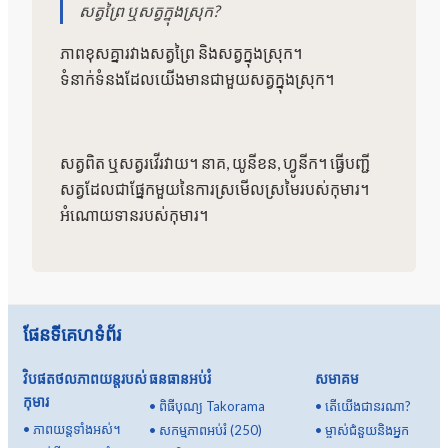
សត្វព្រៃ ឬសត្វក្នុងស្រុក?
ភាពខុសគ្នារវាងសត្វព្រៃ និងសត្វក្នុងស្រុក។
ទំនាក់ទំនងដែលយើងមានជាមួយសត្វក្នុងស្រុក។
សត្វពិត ឬសត្វរវើរវាយ។ នាគ, យូនីខន, ហ្វូនីក។ ធ្វើបញ្ជី
សត្វដែលជាផ្នែកមួយនៃការស្រមើលស្រមៃរបស់កុមារ។
អំណោយទានរបស់កុមារ។
ផែនទីគេហទំព័រ
វិបផតថលភាពយន្តរបស់
ធនធានអប់រំ
សមាគម
កុមារ
•
ពិធីបុណ្យ Takorama
•
តើយើងជានរណា?
•
ភាពយន្តទាំងអស់។
•
សកម្មភាពអប់រំ (250)
•
ម្ចាស់ជំនួយនិងអ្នក