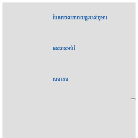
វិបផតថលភាពយន្តរបស់កុមារ
ធនធានអប់រំ
សមាគម