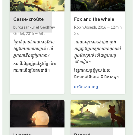
Casse-croûte
Fox and the whale
burcu sankur et Geoffrey
Robin Joseph
,
2016
—
12 min
Godet
,
2015
—
58 s
3 s
ព្រៃសំបូរទៅដោយសត្វដែល
ដោយអន្ទះសារចង់ផ្សងព្រេង
ស្វែងរកអាហារសម្រន់។ តើ
កញ្ជ្រោងមួយក្បាលបានចូលទៅ
អ្នកណានឹងញ៉ាំអ្នកណា?
ក្នុងមិនស្គាល់ ហើយជួបសត្វ
ដទៃទៀត។
ការដើរដ៏ឆ្ងាញ់នៅក្នុងព្រៃ និង
ការរកឃើញនៃធម្មជាតិ។
ខ្សែភាពយន្ដខ្លីមួយ ដែល
និយាយអំពីធម្មជាតិ និងសត្វ។
▶ មើលភាពយន្ត
Lunette
Renard