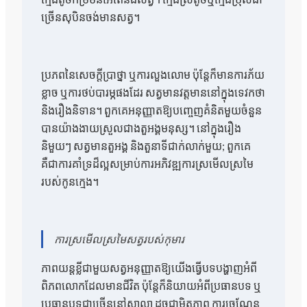
ច្រើនសុបិនចង់មានសត្វ។
ប្រភពនៃសេចក្តីប្រាថ្នា ឬការលួងលោម ប៉ុន្តែក៏មានការភ័យ
ខ្លាច ឬការថប់បារម្ភផងដែរ សត្វមានវត្តមាននៅក្នុងទេវកថា
និងរឿងនិទាន។ ពួកគេអនុញ្ញាតឱ្យបញ្ចេញគំនិតមួយចំនួន
បានយ៉ាងងាយស្រួលជាងតួអង្គមនុស្ស។ នៅក្នុងរឿង
និមួយៗ សត្វមានតួអង្គ និងតួនាទីជាក់លាក់មួយ; ពួកគេ
គឺជាការគាំទ្រដ៏ល្អសម្រាប់ការអភិវឌ្ឍការស្រមើលស្រមៃ
របស់កូនក្មេង។
ការស្រមើលស្រមៃសត្វរបស់កុមារ
ភាពយន្តខ្លីជាមួយសត្វអនុញ្ញាតឱ្យយើងធ្វើបទបង្ហាញអំពី
ពិភពលោកដែលមានជីវិត ប៉ុន្តែក៏និយាយអំពីប្រធានបទ ឬ
ប្រធានបទជាច្រើននៅសាលា ដូចជាមិត្តភាព ការច្រណែន