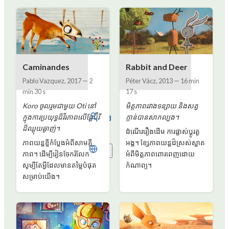
Caminandes
Rabbit and Deer
Pablo Vazquez
,
2017
—
2
Péter Vácz
,
2013
—
16 min
min 30 s
17 s
Koro ចូលរួមជាមួយ Oti នៅ
មិត្តភាពរវាងទន្សាយ និងសត្វ
ចូល
ក្នុងការប្រយុទ្ធដ៏វីរភាពលើផ្លែប៊ឺរី
ក្តាន់បានសាកល្បង។
ដ៏ឈ្ងុយឆ្ងាញ់។
ដំណើររឿងដើម ការផ្លាស់ប្តូរតួ
ភាពយន្តខ្លីកំប្លែងអំពីសាមគ្គី
អង្គ។ ខ្សែភាពយន្តដ៏ស្រស់ស្អាត
ខ្មែរ
ភាព។ ដើម្បីរៀនចែករំលែក
អំពីមិត្តភាពពោរពេញដោយ
សូម្បីតែអ្វីដែលមានតម្លៃបំផុត
កំណាព្យ។
សម្រាប់យើង។