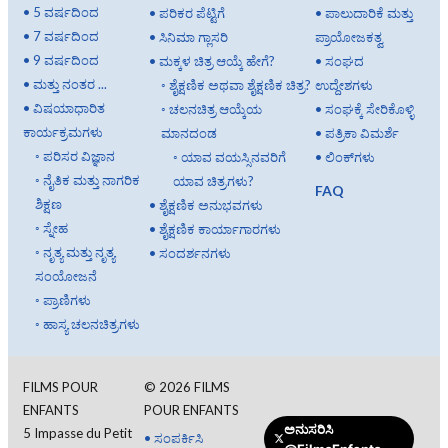
•
5 ವರ್ಷದಿಂದ
•
ಪರಿಕರ ಪೆಟ್ಟಿಗೆ
•
ಪಾಲುದಾರಿಕೆ ಮತ್ತು
•
7 ವರ್ಷದಿಂದ
•
ಸಿನಿಮಾ ಗ್ಲಾಸರಿ
ಪ್ರಾಯೋಜಕತ್ವ
•
9 ವರ್ಷದಿಂದ
•
ಮಕ್ಕಳ ಚಿತ್ರ ಆಯ್ಕೆ ಹೇಗೆ?
•
ಸಂಘದ
•
ಮತ್ತು ನಂತರ ...
◦
ಶೈಕ್ಷಣಿಕ ಅಥವಾ ಶೈಕ್ಷಣಿಕ ಚಿತ್ರ?
ಉದ್ದೇಶಗಳು
•
ವಿಷಯಾಧಾರಿತ
◦
ಚಲನಚಿತ್ರ ಆಯ್ಕೆಯ
•
ಸಂಘಕ್ಕೆ ಸೇರಿಕೊಳ್ಳಿ
ಕಾರ್ಯಕ್ರಮಗಳು
ಮಾನದಂಡ
•
ಪತ್ರಿಕಾ ವಿಮರ್ಶೆ
◦
ಪರಿಸರ ವಿಜ್ಞಾನ
◦
ಯಾವ ವಯಸ್ಸಿನವರಿಗೆ
•
ಲಿಂಕ್‌ಗಳು
◦
ನೈತಿಕ ಮತ್ತು ನಾಗರಿಕ
ಯಾವ ಚಿತ್ರಗಳು?
FAQ
ಶಿಕ್ಷಣ
•
ಶೈಕ್ಷಣಿಕ ಅನುಭವಗಳು
◦
ಸ್ನೇಹ
•
ಶೈಕ್ಷಣಿಕ ಕಾರ್ಯಾಗಾರಗಳು
◦
ನೃತ್ಯ ಮತ್ತು ನೃತ್ಯ
•
ಸಂದರ್ಶನಗಳು
ಸಂಯೋಜನೆ
◦
ಪ್ರಾಣಿಗಳು
◦
ಹಾಸ್ಯ ಚಲನಚಿತ್ರಗಳು
FILMS POUR
©
2026
FILMS
ENFANTS
POUR ENFANTS
ಅನುಸರಿಸಿ
5 Impasse du Petit
•
ಸಂಪರ್ಕಿಸಿ