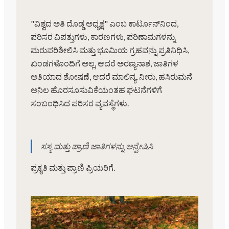
"ವಿಶ್ವದ ಅತಿ ದೊಡ್ಡ ಅಧ್ಯಕ್ಷ" ಎಂಬ ಕಾರ್ಟೂನ್‌ನಿಂದ,
ಪರಿಸರ ವಿಪತ್ತುಗಳು, ಕಾರಣಗಳು, ಪರಿಣಾಮಗಳನ್ನು
ಮರುಪರಿಶೀಲಿಸಿ ಮತ್ತು ಭೂಮಿಯ ಗ್ರಹವನ್ನು ಪ್ರತಿನಿಧಿಸಿ,
ಖಂಡಗಳೊಂದಿಗೆ ಅಲ್ಲ, ಆದರೆ ಅರಣ್ಯನಾಶ, ಜಾತಿಗಳ
ಅತಿಯಾದ ಶೋಷಣೆ, ಆದರೆ ಮಾಲಿನ್ಯ, ನೀರು, ಹಸಿರುಮನೆ
ಅನಿಲ ಹೊರಸೂಸುವಿಕೆಯಂತಹ ಘಟನೆಗಳಿಗೆ
ಸಂಬಂಧಿಸಿದ ಪರಿಸರ ವ್ಯವಸ್ಥೆಗಳು.
ಸಸ್ಯ ಮತ್ತು ಪ್ರಾಣಿ ಜಾತಿಗಳನ್ನು ಅನ್ವೇಷಿಸಿ
ಪ್ರಕೃತಿ ಮತ್ತು ಪ್ರಾಣಿ ಪ್ರಿಯರಿಗೆ.