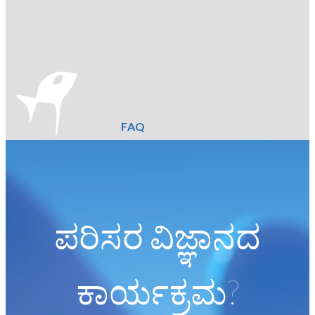
FAQ
ಪರಿಸರ ವಿಜ್ಞಾನದ
ಕಾರ್ಯಕ್ರಮ?