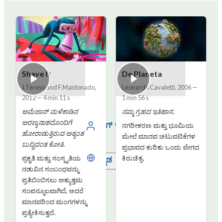
Shave It
De Planeta
J.Tereso and F.Maldonado
,
Leonardo Cavaletti
,
2006
—
2012
—
4 min 11 s
1 min 56 s
ಅಮೆಜಾನ್ ಮಳೆಕಾಡಿನ
ನಮ್ಮ ಗ್ರಹದ ಇತಿಹಾಸ.
ಅರಣ್ಯನಾಶದೊಂದಿಗೆ
ಲಾಗ್ ಇನ್ ಮಾಡಿ
ನಗರೀಕರಣ ಮತ್ತು ಭೂಮಿಯ
ಹೋರಾಡುತ್ತಿರುವ ಅತ್ಯಂತ
ಮೇಲೆ ಮಾನವ ಚಟುವಟಿಕೆಗಳ
ಬುದ್ಧಿವಂತ ಕೋತಿ.
ಪ್ರಭಾವದ ಕುರಿತು ಒಂದು ವೇಗದ
ಪ್ರಕೃತಿ ಮತ್ತು ಸಂಸ್ಕೃತಿಯ
ಕಿರುಚಿತ್ರ.
ಕನ್ನಡ
ನಡುವಿನ ಸಂಬಂಧವನ್ನು
ಪ್ರತಿಬಿಂಬಿಸಲು ಅತ್ಯುತ್ತಮ
ಸಂಪನ್ಮೂಲವಾಗಿದೆ, ಆದರೆ
ಮಾನವರಿಂದ ಮಂಗಗಳನ್ನು
ಪ್ರತ್ಯೇಕಿಸುತ್ತದೆ.