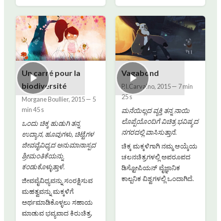
Un carré pour la
Vagabond
biodiversité
P.I.Carvalho
,
2015
—
7 min
25 s
Morgane Boullier
,
2015
—
5
min 45 s
ಮನೆಯಿಲ್ಲದ ವ್ಯಕ್ತಿ ತನ್ನ ನಾಯಿ
ಲೊಪ್ಪೆಯೊಂದಿಗೆ ವಿಚಿತ್ರ ಭವಿಷ್ಯದ
ಒಂದು ಚಿಕ್ಕ ಹುಡುಗಿ ತನ್ನ
ನಗರದಲ್ಲಿ ವಾಸಿಸುತ್ತಾನೆ.
ಉದ್ಯಾನ, ಹೂವುಗಳು, ಚಿಟ್ಟೆಗಳ
ಜೀವವೈವಿಧ್ಯದ ಅನುಮಾನಾಸ್ಪದ
ಚಿಕ್ಕ ಮಕ್ಕಳಿಗಾಗಿ ನಮ್ಮ ಆಯ್ಕೆಯ
ಶ್ರೀಮಂತಿಕೆಯನ್ನು
ಚಲನಚಿತ್ರಗಳಲ್ಲಿ ಅಪರೂಪದ
ಕಂಡುಕೊಳ್ಳುತ್ತಾಳೆ.
ಡಿಸ್ಟೋಪಿಯನ್ ವೈಜ್ಞಾನಿಕ
ಕಾಲ್ಪನಿಕ ವಿಶ್ವಗಳಲ್ಲಿ ಒಂದಾಗಿದೆ.
ಜೀವವೈವಿಧ್ಯವನ್ನು ಸಂರಕ್ಷಿಸುವ
ಮಹತ್ವವನ್ನು ಮಕ್ಕಳಿಗೆ
ಅರ್ಥಮಾಡಿಕೊಳ್ಳಲು ಸಹಾಯ
ಮಾಡುವ ಭವ್ಯವಾದ ಕಿರುಚಿತ್ರ.