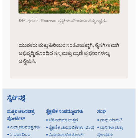
© Marjolaine Rouzeau. ಪ್ರಕೃತಿಯ ಸೌಂದರ್ಯವನ್ನು ಶ್ಲಾಘಿಸಿ.
ಯುವಕರು ಮತ್ತು ಹಿರಿಯರ ಸಂತೋಷಕ್ಕಾಗಿ, ನೈಸರ್ಗಿಕವಾಗಿ
ಅಭಿವೃದ್ಧಿ ಹೊಂದಿದ ಸಸ್ಯ ಮತ್ತು ಪ್ರಾಣಿ ಪ್ರಭೇದಗಳನ್ನು
ಅನ್ವೇಷಿಸಿ.
ಸೈಟ್ ನಕ್ಷೆ
ಮಕ್ಕಳ ಚಲನಚಿತ್ರ
ಶೈಕ್ಷಣಿಕ ಸಂಪನ್ಮೂಲಗಳು
ಸಂಘ
ಪೋರ್ಟಲ್
•
ಟಕೋರಮಾ ಉತ್ಸವ
•
ನಾವು ಯಾರು ?
•
ಎಲ್ಲಾ ಚಲನಚಿತ್ರಗಳು
•
ಶೈಕ್ಷಣಿಕ ಚಟುವಟಿಕೆಗಳು (250)
•
ದಾನಿಗಳು ಮತ್ತು
•
3 ವರ್ಷದಿಂದ
•
ವಿಷಯಾಧಾರಿತ ಕೋರ್ಸ್
ಪೋಷಕರು