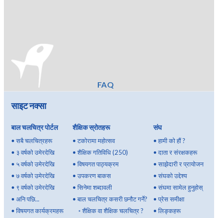
FAQ
साइट नक्सा
बाल चलचित्र पोर्टल
शैक्षिक स्रोतहरू
संघ
•
सबै चलचित्रहरू
•
टकोरामा महोत्सव
•
हामी को हौं ?
•
३ वर्षको उमेरदेखि
•
शैक्षिक गतिविधि (250)
•
दाता र संरक्षकहरू
•
५ वर्षको उमेरदेखि
•
विषयगत पाठ्यक्रम
•
साझेदारी र प्रायोजन
•
७ वर्षको उमेरदेखि
•
उपकरण बाकस
•
संघको उद्देश्य
•
९ वर्षको उमेरदेखि
•
सिनेमा शब्दावली
•
संघमा सामेल हुनुहोस्
•
अनि पछि...
•
बाल चलचित्र कसरी छनौट गर्ने?
•
प्रेस समीक्षा
•
विषयगत कार्यक्रमहरू
◦
शैक्षिक वा शैक्षिक चलचित्र ?
•
लिङ्कहरू