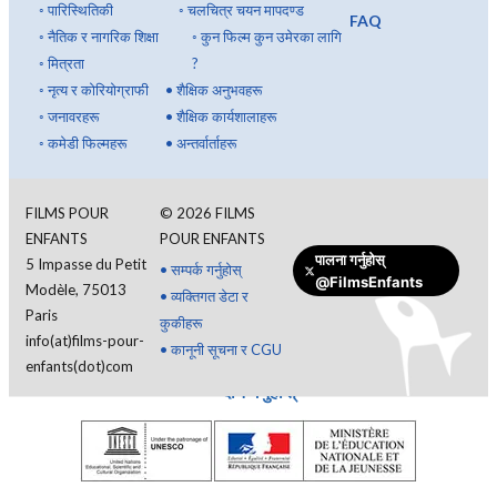
◦
पारिस्थितिकी
◦
चलचित्र चयन मापदण्ड
FAQ
◦
नैतिक र नागरिक शिक्षा
◦
कुन फिल्म कुन उमेरका लागि
◦
मित्रता
?
◦
नृत्य र कोरियोग्राफी
•
शैक्षिक अनुभवहरू
◦
जनावरहरू
•
शैक्षिक कार्यशालाहरू
◦
कमेडी फिल्महरू
•
अन्तर्वार्ताहरू
FILMS POUR
©
2026
FILMS
ENFANTS
POUR ENFANTS
पालना गर्नुहोस्
5 Impasse du Petit
•
सम्पर्क गर्नुहोस्
@FilmsEnfants
Modèle, 75013
•
व्यक्तिगत डेटा र
Paris
कुकीहरू
info(at)films-pour-
•
कानूनी सूचना र CGU
enfants(dot)com
दान गर्नुहोस्