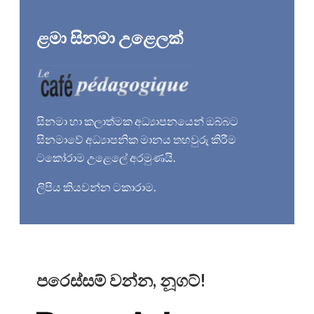
ළමා සිනමා උළෙලක්
සිනමා හා කලාත්මක අධ්‍යාපනයෙන් ඔබ්බට
සිනමාවේ අධ්‍යාපනික මානය තහවුරු කිරීම
ටකෝරාම උළෙලේ අරමුණයි.
ලිපිය කියවන්න
ටකාරාම
.
පරෙස්සම් වන්න, නූගට්!