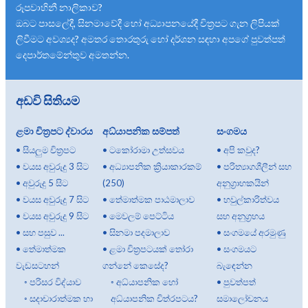
රූපවාහිනී නාලිකාව?
ඔබට පාසලේදී, සිනමාවේදී හෝ අධ්‍යාපනයේදී චිත්‍රපට ගැන ලිපියක්
ලිවීමට අවශ්‍යද? අමතර තොරතුරු හෝ දර්ශන සඳහා අපගේ පුවත්පත්
දෙපාර්තමේන්තුව අමතන්න.
අඩවි සිතියම
ළමා චිත්‍රපට ද්වාරය
අධ්යාපනික සම්පත්
සංගමය
•
සියලුම චිත්‍රපට
•
ටකෝරාමා උත්සවය
•
අපි කවුද?
•
වයස අවුරුදු 3 සිට
•
අධ්‍යාපනික ක්‍රියාකාරකම්
•
පරිත්‍යාගශීලීන් සහ
•
අවුරුදු 5 සිට
(250)
අනුග්‍රාහකයින්
•
වයස අවුරුදු 7 සිට
•
තේමාත්මක පාඨමාලාව
•
හවුල්කාරිත්වය
•
වයස අවුරුදු 9 සිට
•
මෙවලම් පෙට්ටිය
සහ අනුග්‍රහය
•
සහ පසුව ...
•
සිනමා පදමාලාව
•
සංගමයේ අරමුණු
•
තේමාත්මක
•
ළමා චිත්‍රපටයක් තෝරා
•
සංගමයට
වැඩසටහන්
ගන්නේ කෙසේද?
බැඳෙන්න
◦
පරිසර විද්යාව
◦
අධ්යාපනික හෝ
•
පුවත්පත්
◦
සදාචාරාත්මක හා
අධ්යාපනික චිත්රපටය?
සමාලෝචනය