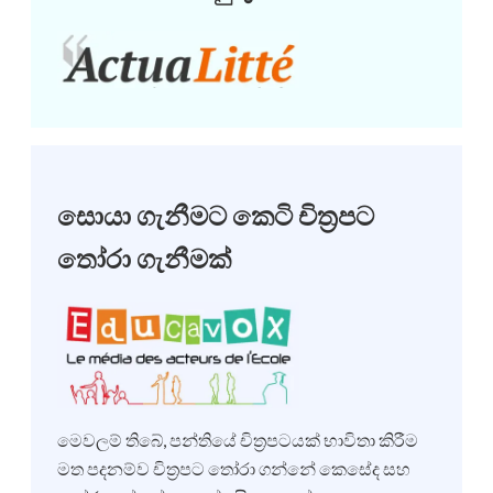
සොයා ගැනීමට කෙටි චිත්‍රපට
තෝරා ගැනීමක්
මෙවලම් තිබේ, පන්තියේ චිත්‍රපටයක් භාවිතා කිරීම
මත පදනම්ව චිත්‍රපට තෝරා ගන්නේ කෙසේද සහ