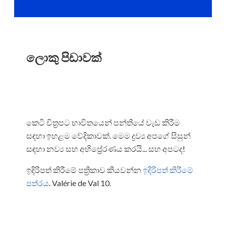
ලොකු පිඩාවක්
කෙටි චිත්‍රපට භාවිතයෙන් පන්තියේ වැඩ කිරීම
සඳහා ඉහළම වේදිකාවක්. මෙම ද්‍රව්‍ය අපගේ සිසුන්
සඳහා නව්‍ය සහ අභිප්‍රේරණය කරයි... සහ අපටද!
ඉදිරිපත් කිරීමේ පත්‍රිකාව කියවන්න
ඉදිරිපත් කිරීමේ
පත්රය
. Valérie de Val 10.