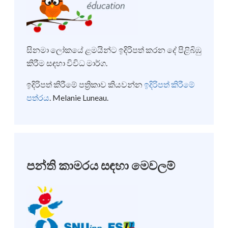
සිනමා ලෝකයේ ළමයින්ට ඉදිරිපත් කරන දේ පිළිබිඹු
කිරීම සඳහා විවිධ මාර්ග.
ඉදිරිපත් කිරීමේ පත්‍රිකාව කියවන්න
ඉදිරිපත් කිරීමේ
පත්රය
. Melanie Luneau.
පන්ති කාමරය සඳහා මෙවලම්