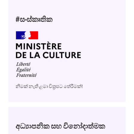
#සංස්කෘතික
නිමක් නැති ළමා චිත්‍රපට තේරීමක්!
අධ්‍යාපනික සහ විනෝදාත්මක