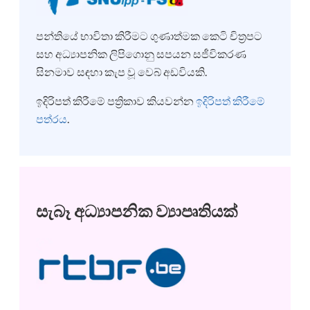
පන්තියේ භාවිතා කිරීමට ගුණාත්මක කෙටි චිත්‍රපට
සහ අධ්‍යාපනික ලිපිගොනු සපයන සජීවිකරණ
සිනමාව සඳහා කැප වූ වෙබ් අඩවියකි.
ඉදිරිපත් කිරීමේ පත්‍රිකාව කියවන්න
ඉදිරිපත් කිරීමේ
පත්රය
.
සැබෑ අධ්‍යාපනික ව්‍යාපෘතියක්