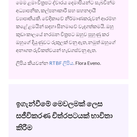
මෙම ළමා චිත්‍රපට ද්වාරය දෙමාපියන්ට සැබවින්ම
අධ්‍යාපනික, කල්පනාකාරී සහ සහනදායී
ව්‍යාපෘතියකි. වේදිකාවේ නිර්මාණකරුවන් ආරම්භ
කළේ ළමයින් සඳහා සිනමාවේ වැදගත්කමයි. ඔහු
කුඩා කාලයේ නරඹන චිත්‍රපට ඔහුව පුහුණු කර
ඔහුගේ දියුණුවට රුකුලක් වනු ඇත, නමුත් ඔහුගේ
අනාගත රුචිකත්වයන් හැඩගස්වනු ඇත.
ලිපිය කියවන්න
RTBF ලිපිය
. Flora Eveno.
ඉගැන්වීමේ මෙවලමක් ලෙස
සජීවිකරණ චිත්රපටයක් භාවිතා
කිරීම