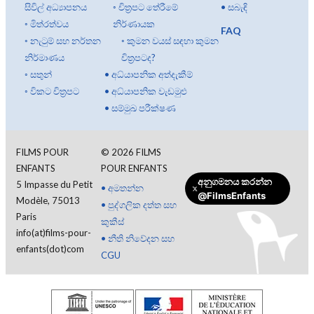
සිවිල් අධ්‍යාපනය
◦
චිත්‍රපට තේරීමේ
•
සබැඳි
◦
මිත්රත්වය
නිර්ණායක
FAQ
◦
නැටුම් සහ නර්තන
◦
කුමන වයස් සඳහා කුමන
නිර්මාණය
චිත්‍රපටද?
◦
සතුන්
•
අධ්යාපනික අත්දැකීම්
◦
විකට චිත්‍රපට
•
අධ්යාපනික වැඩමුළු
•
සම්මුඛ පරීක්ෂණ
FILMS POUR
©
2026
FILMS
ENFANTS
POUR ENFANTS
අනුගමනය කරන්න
5 Impasse du Petit
•
අමතන්න
@FilmsEnfants
Modèle, 75013
•
පුද්ගලික දත්ත සහ
Paris
කුකීස්
info(at)films-pour-
•
නීති නිවේදන සහ
enfants(dot)com
CGU