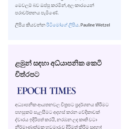
මෙවලම් බව ඔප්පු කරමින්, අලංකාරයෙන්
පරාවර්තනය පැමිණේ.
ලිපිය කියවන්න
රිටිමෝගේ ලිපිය
. Pauline Wetzel
ළමුන් සඳහා අධ්යාපනික කෙටි
චිත්රපට
අධ්‍යාපනික ආයතනවල චිත්‍රපට ප්‍රදර්ශනය කිරීමට
පහසුකම් සැලසීමට අදහස් කරන වේදිකාවක්
ද්වාරය ඉදිරිපත් කරයි, නරඹන ලද කෘති වටා
නිර්මාණාත්මක හුවමාරුව දිරිමත් කිරීම සඳහා!