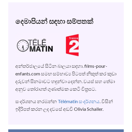
දෙමාපියන් සඳහා සම්පතක්
අන්තර්ජාලයේ සිටින බාලයා සඳහා. films-pour-
enfants.com සමඟ සම්භාව්‍ය පිටපත් නිකුත් කර කුඩා
දරුවන් සිනමාවට හඳුන්වා දෙන්න. වයස් සහ තේමා
අනුව තෝරාගත් ගුණාත්මක කෙටි චිත්‍රපට.
සංදර්ශනය නරඹන්න
Télématin සංදර්ශනය
.
විසින්
ඉදිරිපත් කරන ලද දවසේ අඩවි
Olivia Schaller.