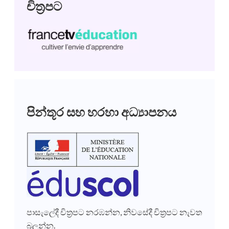
චිත්‍රපට
පින්තූර සහ හරහා අධ්‍යාපනය
පාසැලේදී චිත්‍රපට නරඹන්න, නිවසේදී චිත්‍රපට නැවත
බලන්න.