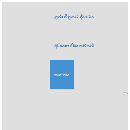
ළමා චිත්‍රපට ද්වාරය
අධ්යාපනික සම්පත්
සංගමය