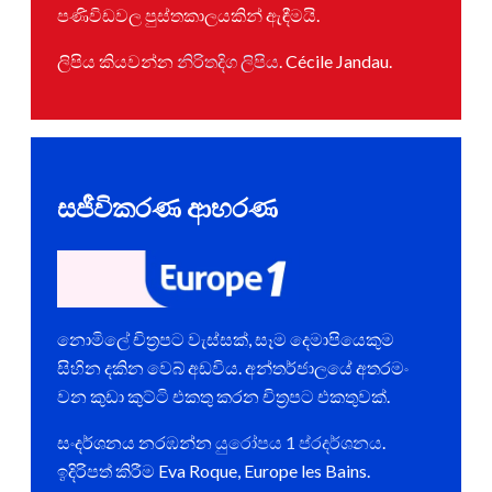
පණිවිඩවල පුස්තකාලයකින් ඇඳීමයි.
ලිපිය කියවන්න
නිරිතදිග ලිපිය
. Cécile Jandau.
සජීවිකරණ ආභරණ
නොමිලේ චිත්‍රපට වැස්සක්, සෑම දෙමාපියෙකුම
සිහින දකින වෙබ් අඩවිය. අන්තර්ජාලයේ අතරමං
වන කුඩා කුට්ටි එකතු කරන චිත්‍රපට එකතුවක්.
සංදර්ශනය නරඹන්න
යුරෝපය 1 ප්රදර්ශනය
.
ඉදිරිපත් කිරීම
Eva Roque, Europe les Bains.