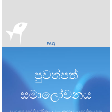
FAQ
පුවත්පත්
සමාලෝචනය
සාමාන්‍ය හෝ විශේෂිත මාධ්‍ය මාතෘකා වල සහතිකය සහ