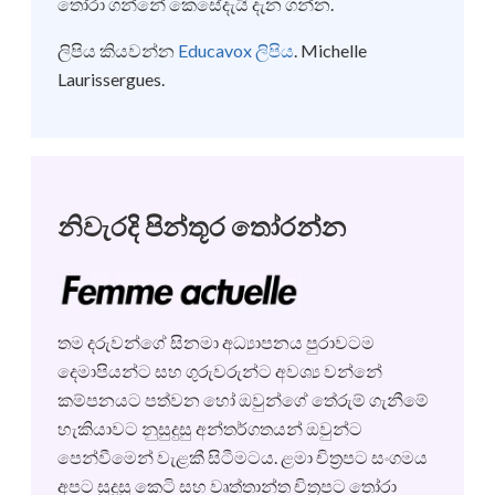
තෝරා ගන්නේ කෙසේදැයි දැන ගන්න.
ලිපිය කියවන්න
Educavox ලිපිය
. Michelle
Laurissergues.
නිවැරදි පින්තූර තෝරන්න
තම දරුවන්ගේ සිනමා අධ්‍යාපනය පුරාවටම
දෙමාපියන්ට සහ ගුරුවරුන්ට අවශ්‍ය වන්නේ
කම්පනයට පත්වන හෝ ඔවුන්ගේ තේරුම් ගැනීමේ
හැකියාවට නුසුදුසු අන්තර්ගතයන් ඔවුන්ට
පෙන්වීමෙන් වැළකී සිටීමටය. ළමා චිත්‍රපට සංගමය
අපට සුදුසු කෙටි සහ වෘත්තාන්ත චිත්‍රපට තෝරා