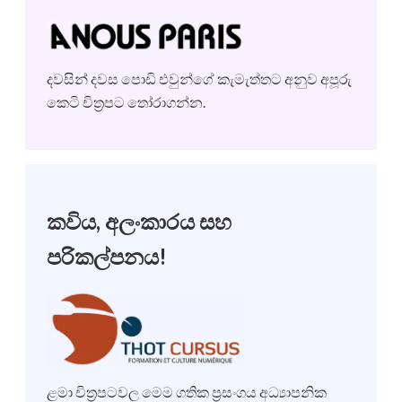
දවසින් දවස පොඩි එවුන්ගේ කැමැත්තට අනුව අපූරු
කෙටි චිත්‍රපට තෝරාගන්න.
කවිය, අලංකාරය සහ
පරිකල්පනය!
ළමා චිත්‍රපටවල මෙම ගතික ප්‍රසංගය අධ්‍යාපනික