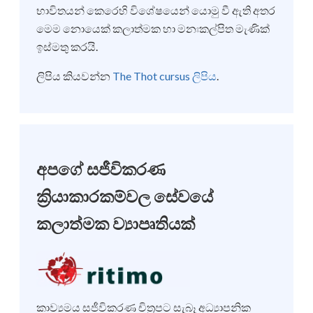
භාවිතයන් කෙරෙහි විශේෂයෙන් යොමු වී ඇති අතර
මෙම නොයෙක් කලාත්මක හා මනඃකල්පිත මැණික්
ඉස්මතු කරයි.
ලිපිය කියවන්න
The Thot cursus ලිපිය
.
අපගේ සජීවිකරණ
ක්‍රියාකාරකම්වල සේවයේ
කලාත්මක ව්‍යාපෘතියක්
කාව්‍යමය සජීවිකරණ චිත්‍රපට සැබෑ අධ්‍යාපනික