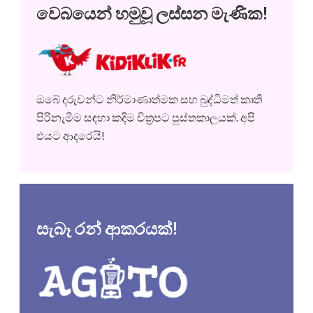
වෙබයෙන් හමුවූ ලස්සන මැණික!
ඔබේ දරුවන්ට නිර්මාණාත්මක සහ බුද්ධිමත් කෘති
පිරිනැමීම සඳහා කදිම චිත්‍රපට පුස්තකාලයක්. අපි
එයට ආදරෙයි!
සැබෑ රන් ආකරයක්!