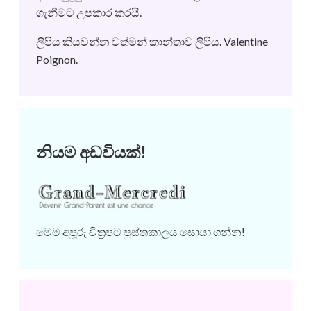
ගැනීමට උපකාර කරයි.
ලිපිය කියවන්න
වත්මන් කාන්තාව ලිපිය
. Valentine
Poignon.
නියම අඩවියක්!
මෙම අපූරු චිත්‍රපට පුස්තකාලය සොයා ගන්න!