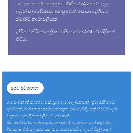
වයස සහ තේමාව අනුව වර්ගීකරණය කරන ලද
ළමුන් සඳහා චිත්‍රපට පහසුවෙන් සොයා ගැනීමට
ස්මාර්ට් නාමාවලියක්.
ඉදිරිපත් කිරීමේ පත්‍රිකාව කියවන්න
AGITO ඉදිරිපත්
කිරීම
.
අපව අමතන්න!
ඔබ සංස්කෘතික සඟරාවක්, ප්‍රංශ සමාලෝචනයක්, ප්‍රවෘත්ති වෙබ්
අඩවියක්, මාර්ගගත සඟරාවක් සඳහා මාධ්‍යවේදියෙක්ද? ඔබට ළමා
චිත්‍රපට ගැන ලිපියක් ලිවීමට අවශ්‍යද?
සිනමා විචාරය, සතිපතා, මාසික සඟරාව, ජාතික හෝ කලාපීය
දිනපතා? ඩිජිටල් පුවත් සඟරාව, වෙබ් අඩවිය, ගුවන් විදුලි හෝ