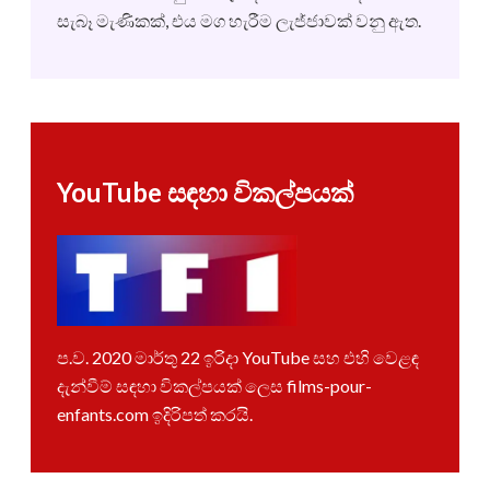
සැබෑ මැණිකක්, එය මග හැරීම ලැජ්ජාවක් වනු ඇත.
YouTube සඳහා විකල්පයක්
ප.ව. 2020 මාර්තු 22 ඉරිදා YouTube සහ එහි වෙළඳ
දැන්වීම් සඳහා විකල්පයක් ලෙස films-pour-
enfants.com ඉදිරිපත් කරයි.