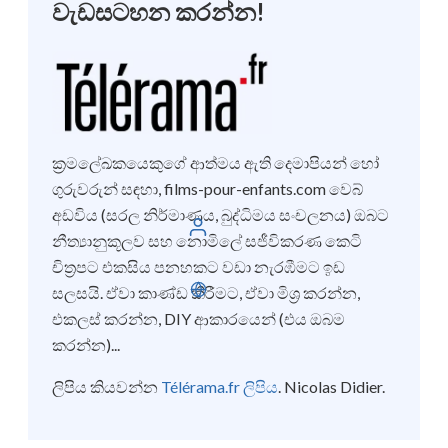
වැඩසටහන කරන්න!
ක්‍රමලේඛකයෙකුගේ ආත්මය ඇති දෙමාපියන් හෝ
ගුරුවරුන් සඳහා, films-pour-enfants.com වෙබ්
අඩවිය (සරල නිර්මාණය, බුද්ධිමය සංචලනය) ඔබට
ඇතුල් වන්න
නීත්‍යානුකූලව සහ නොමිලේ සජීවිකරණ කෙටි
චිත්‍රපට එකසිය පනහකට වඩා නැරඹීමට ඉඩ
සිංහල
සලසයි. ඒවා කාණ්ඩ කිරීමට, ඒවා මිශ්‍ර කරන්න,
එකලස් කරන්න, DIY ආකාරයෙන් (එය ඔබම
කරන්න)...
ලිපිය කියවන්න
Télérama.fr ලිපිය
. Nicolas Didier.