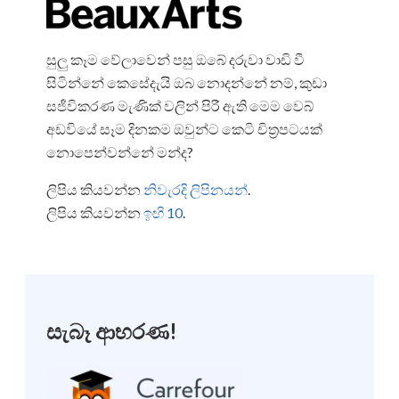
සුලු කෑම වේලාවෙන් පසු ඔබේ දරුවා වාඩි වී
සිටින්නේ කෙසේදැයි ඔබ නොදන්නේ නම්, කුඩා
සජීවිකරණ මැණික් වලින් පිරී ඇති මෙම වෙබ්
අඩවියේ සෑම දිනකම ඔවුන්ට කෙටි චිත්‍රපටයක්
නොපෙන්වන්නේ මන්ද?
ලිපිය කියවන්න
නිවැරදි ලිපිනයන්
.
ලිපිය කියවන්න
ඉඟි 10
.
සැබෑ ආභරණ!