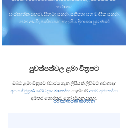
සාරාංශය
සංස්කෘතික සඟරා, සිනමා සඟරා, සතිපතා සහ මාසික සඟරා,
වෙබ් අඩවි, ජාතික සහ කලාපීය දිනපතා පුවත්පත්
පුවත්පත්වල ළමා චිත්‍රපට
ඔබට ළමා චිත්‍රපට ද්වාරය ගැන ලිපියක් ලිවීමට අවශ්‍යද?
අපගේ මුද්‍රණ කට්ටලය බාගන්න
නැත්නම්
අපව අමතන්න
අමතර තොරතුරු හෝ දර්ශන සඳහා.
පරිත්‍යාගයක් කරන්න