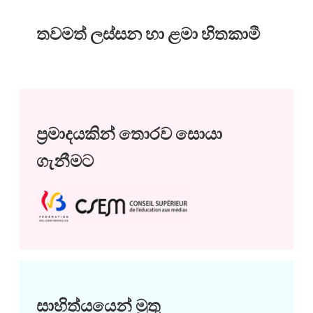
තවමත් ලස්සන හා ළමා හිතකාමී
ප්‍රමාදයකින් තොරව සොයා
ගැනීමට
සාහිත්යයෙන් මුතු