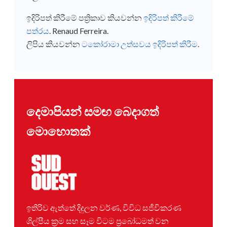
ඉදිරිපත් කිරීමේ පත්‍රිකාව කියවන්න
ඉදිරිපත් කිරීමේ
පත්රය
. Renaud Ferreira.
ලිපිය කියවන්න
ටකෝරාමා උත්සවය ඉදිරිපත් කිරීම
.
දෙමාපියන් සමඟ බෙදාගත්
මොහොතක්
ඉතිරිව ඇත්තේ දිදුලන වර්ණ, විවිධ සජීවිකරණ
ශිල්පීය ක්‍රම සහ සෑම විටම ප්‍රබෝධමත් වන