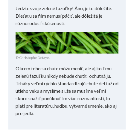
Jedzte svoje zelené fazuľky! Áno, je to dôležité.
Dieťaťu sa film nemusí páčiť, ale dôležitá je
rôznorodosť skúseností.
© Christophe Defaye.
Okrem toho sa chute môžu meniť, ale aj keď mu
zelenú fazuľku nikdy nebude chutiť, ochutná ju.
Trháky veľmi rýchlo štandardizujú chute detí už od
útleho veku a myslíme si, že sa musíme veľmi
skoro snažiť ponúknuť im viac rozmanitosti, to
platí pre literatúru, hudbu, výtvarné umenie, ako aj
pre jedlá.