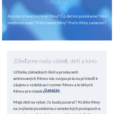
Aký má zmysel pozerať filmy? Čo deťom ponúkame? Aké
možnosti majú? Prečo nemé filmy? Prečo filmy zadarmo?
Zdieľame našu vášeň: deti a kino
Učitelia základných škôl a producenti
animovaných filmov nás svojou prácou priviedli k
záujmu o vzdelávací rozmer filmov a krátkych
Darujte
filmov pre mladé publikum.
Majú deti na výber, čo budú pozerať? Krátke filmy
na zvýšenie povedomia o umeleckých postupoch a