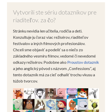
Vytvorili ste sériu dotazníkov pre
riaditeľov. za čo?
Stránku nevidia len učitelia, rodičia a deti.
Konzultuje ju čoraz viac režisérov, riaditeľov
festivalov a iných filmových profesionálov.
Chceli sme objaviť a podeliť sa o niečo zo
základného vesmíru filmov, vedomé či nevedomé
odkazy režisérov. Podobne ako
Proustov dotazník
a jeho anglický pôvod s názvom „Confessions“, aj
tento dotazník má za cieľ odhaliť trochu vkusu a
túžob tvorcov.