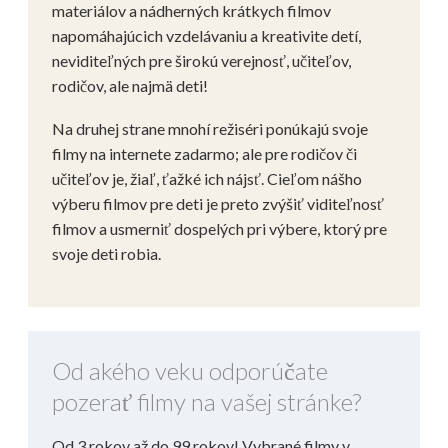
materiálov a nádherných krátkych filmov
napomáhajúcich vzdelávaniu a kreativite detí,
neviditeľných pre širokú verejnosť, učiteľov,
rodičov, ale najmä deti!
Na druhej strane mnohí režiséri ponúkajú svoje
filmy na internete zadarmo; ale pre rodičov či
učiteľov je, žiaľ, ťažké ich nájsť. Cieľom nášho
výberu filmov pre deti je preto zvýšiť viditeľnosť
filmov a usmerniť dospelých pri výbere, ktorý pre
svoje deti robia.
Od akého veku odporúčate
pozerať filmy na vašej stránke?
Od 3 rokov až do 99 rokov! Vybrané filmy v