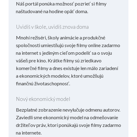
Náš portál ponúka možnosť pozrieť si filmy
naštudované na hodine opäť doma.
Uvidíš v škole, uvidíš znova doma
Mnohí režiséri, školy animácie a produkčné
spoločnosti umiestňujú svoje filmy online zadarmo
na internet s jediným cieľom podeliť sa o svoju
vášeň pre kino. Krátke filmy sú zriedkavo
komerčné filmy a dnes existuje len málo zariadení
a ekonomických modelov, ktoré umožňujú
finančnú životaschopnosť.
Nový ekonomický model
Bezplatné zobrazenie nevylučuje odmenu autorov.
Zaviedli sme ekonomický model na odmeňovanie
držiteľov práv, ktorí ponúkajú svoje filmy zadarmo
na internete.