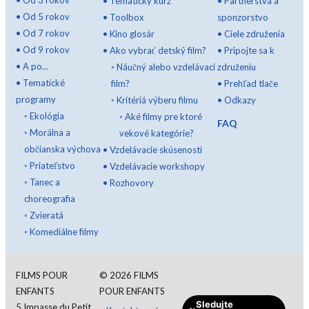
•
Tematický kurz
•
Partnerstvá a
•
Od 5 rokov
•
Toolbox
sponzorstvo
•
Od 7 rokov
•
Kino glosár
•
Ciele združenia
•
Od 9 rokov
•
Ako vybrať detský film?
•
Pripojte sa k
•
A po...
◦
Náučný alebo vzdelávací
združeniu
•
Tematické
film?
•
Prehľad tlače
programy
◦
Kritériá výberu filmu
•
Odkazy
◦
Ekológia
◦
Aké filmy pre ktoré
FAQ
◦
Morálna a
vekové kategórie?
občianska výchova
•
Vzdelávacie skúsenosti
◦
Priateľstvo
•
Vzdelávacie workshopy
◦
Tanec a
•
Rozhovory
choreografia
◦
Zvieratá
◦
Komediálne filmy
FILMS POUR
©
2026
FILMS
ENFANTS
POUR ENFANTS
Sledujte
5 Impasse du Petit