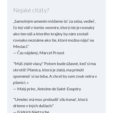
Nejaké citáty?
„Samotným umením môžeme ísť za seba, vedieť,
čo iný vidí v tomto vesmíre, ktorý nie je rovnaký
ako ten náš a ktorého krajiny by nám zostali
rovnako neznáme ako tie, ktoré možno nájsť na
Mesiaci.“
— Čas nájdený, Marcel Proust
"Máš zlaté vlasy." Potom bude úžasné, keď si ma
skrotíš! Pšenica, ktorá je zlatá, ma prinúti
spomenúť si na teba. A chcel by som zvuk vetra v
pšenici. »
— Malý princ, Antoine de Saint-Exupéry
"Umelec má moc prebudiť silu konať, ktorá
drieme v iných dušiach."
— Fridrich Nietzsche