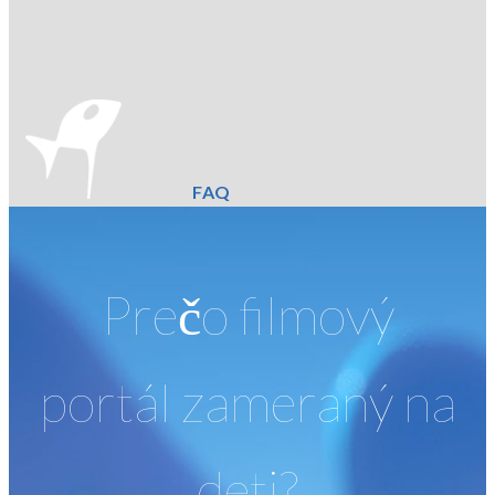
FAQ
Prečo filmový
portál zameraný na
deti?