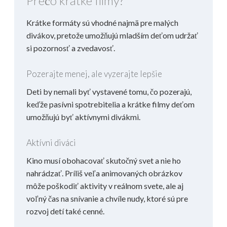
Prečo krátke filmy?
Krátke formáty sú vhodné najmä pre malých
divákov, pretože umožňujú mladším deťom udržať
si pozornosť a zvedavosť.
Pozerajte menej, ale vyzerajte lepšie
Deti by nemali byť vystavené tomu, čo pozerajú,
keďže pasívni spotrebitelia a krátke filmy deťom
umožňujú byť aktívnymi divákmi.
Aktívni diváci
Kino musí obohacovať skutočný svet a nie ho
nahrádzať. Príliš veľa animovaných obrázkov
môže poškodiť aktivity v reálnom svete, ale aj
voľný čas na snívanie a chvíle nudy, ktoré sú pre
rozvoj detí také cenné.