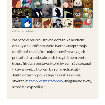
© Filmoví režiséri.
Na rozdiel od Proustovho dotazníka nekladie
otázky o skutočnom svete tvorcov (napr.: moja
obľúbená cnosť, čo si najviac cením na svojich
priateľoch a pod.), ale o ich imaginárnom svete
(napr.: fiktívna postava, ktorú by som rád spoznal,
fiktívny svet, v ktorom by som nechcel žiť).
Tento dotazník poukazuje na časť zákulisia
stvorenia:
snový vesmír tvorcov
, imaginárne svety,
ktoré ich ovplyvňujú.