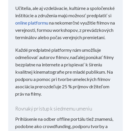
Učitelia, ale aj vzdelávacie, kultúrne a spoločenské
inštitúcie a združenia majú možnosť predplatiť si
online platformu
na nekomerčné využitie filmov na
verejnosti, formou workshopov, z prevádzkových
terminálov alebo počas verejných premietaní.
Každé predplatné platformy nám umožňuje
odmeňovať autorov filmov, naďalej ponúkať filmy
bezplatne na internete a prispievať k šíreniu
kvalitnej kinematografie pre mladé publikum. Na
podporu a pomoc pri tvorbe umeleckých filmov
asociácia prerozdeľuje 25 % príjmov držiteľom
práv na filmy.
Rovnaký prístup k siedmemu umeniu
Prihlásenie na odber offline portálu tiež znamená,
podobne ako crowdfunding, podporu tvorby a