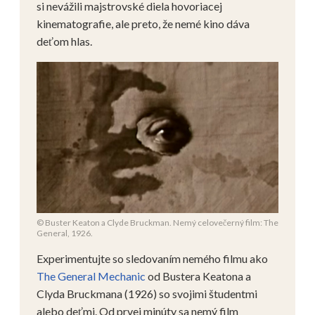
si nevážili majstrovské diela hovoriacej
kinematografie, ale preto, že nemé kino dáva
deťom hlas.
© Buster Keaton a Clyde Bruckman. Nemý celovečerný film: The
General, 1926.
Experimentujte so sledovaním nemého filmu ako
The General Mechanic
od Bustera Keatona a
Clyda Bruckmana (1926) so svojimi študentmi
alebo deťmi. Od prvej minúty sa nemý film