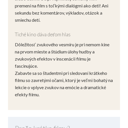
premení na film s toľkými dialógmi ako deti! Ani
sekundu bez komentárov, výkladov, otázok a
smiechu detí.
Tiché kino dáva deťom hlas
Dôležitosť zvukového vesmíru je pri nemom kine
na prvom mieste a štúdium úlohy hudby a
zvukových efektov v inscenácii filmu je
fascinujúce.
Zabavte sa so študentmi pri sledovaní krátkeho
filmu so zavretými očami, ktorý je veľmi bohatý na
lekcie o vplyve zvukov na emócie a dramatické
efekty filmu.