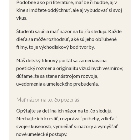
Podobne ako pri literatúre, maľbe či hudbe, aj v
kine si môžete oddýchnuť, ale aj vybudovať si svoj
vkus.
Študenti sa učia mať názor na to, čo sledujú. Každé
dieťa sa môže rozhodnúť, aké sú jeho obľúbené
filmy, to je východiskový bod tvorby.
Náš detský filmový portál sa zameriava na
poetický rozmer a originalitu vizuálnych vesmírov;
dúfame, že sa stane nástrojom rozvoja,
uvedomenia a umeleckého prebudenia.
Mať názor na to, čo pozeráš
Opýtajte sa detí na ich názor na to, čo sledujú.
Nechajte ich kresliť, rozprávať príbehy, zdieľať
svoje skúsenosti, vymieňať si názory a vymýšľať
nové umelecké postupy.