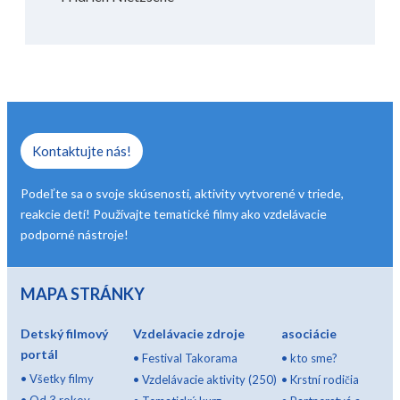
Kontaktujte nás!
Podeľte sa o svoje skúsenosti, aktivity vytvorené v triede,
reakcie detí! Používajte tematické filmy ako vzdelávacie
podporné nástroje!
MAPA STRÁNKY
Detský filmový
Vzdelávacie zdroje
asociácie
portál
•
Festival Takorama
•
kto sme?
•
Všetky filmy
•
Vzdelávacie aktivity (250)
•
Krstní rodičia
•
Od 3 rokov