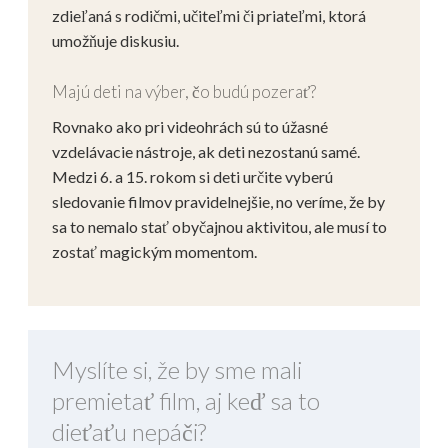
zdieľaná s rodičmi, učiteľmi či priateľmi, ktorá
umožňuje diskusiu.
Majú deti na výber, čo budú pozerať?
Rovnako ako pri videohrách sú to úžasné
vzdelávacie nástroje, ak deti nezostanú samé.
Medzi 6. a 15. rokom si deti určite vyberú
sledovanie filmov pravidelnejšie, no veríme, že by
sa to nemalo stať obyčajnou aktivitou, ale musí to
zostať magickým momentom.
Myslíte si, že by sme mali
premietať film, aj keď sa to
dieťaťu nepáči?