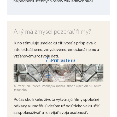
na podporu učebných osnov základných škôl.
Aký má zmysel pozerať filmy?
Kino stimuluje umeleckú citlivosť a prispieva k
intelektuálnemu, zmyslovému, emocionálnemu a
vzťahovému rozvoju detí.
Prihláste sa
Slovenčina
© Peter Jon Pearce. Vonkajšia socha Hakone Open Air Museum,
Japonsko.
Počas školského života vytvárajú filmy spoločné
odkazy a umožňujú deťom už od útleho veku učiť
sa spolunažívať a rozvíjať svoju osobnosť.