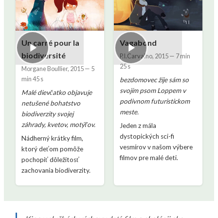
Un carré pour la
Vagabond
biodiversité
P.I.Carvalho
,
2015
—
7 min
25 s
Morgane Boullier
,
2015
—
5
min 45 s
bezdomovec žije sám so
svojím psom Loppem v
Malé dievčatko objavuje
podivnom futuristickom
netušené bohatstvo
meste.
biodiverzity svojej
záhrady, kvetov, motýľov.
Jeden z mála
dystopických sci-fi
Nádherný krátky film,
vesmírov v našom výbere
ktorý deťom pomôže
filmov pre malé deti.
pochopiť dôležitosť
zachovania biodiverzity.