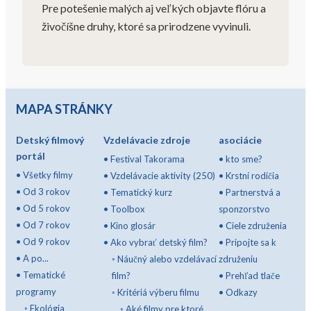
Pre potešenie malých aj veľkých objavte flóru a
živočíšne druhy, ktoré sa prirodzene vyvinuli.
MAPA STRÁNKY
Detský filmový
Vzdelávacie zdroje
asociácie
portál
•
Festival Takorama
•
kto sme?
•
Všetky filmy
•
Vzdelávacie aktivity (250)
•
Krstní rodičia
•
Od 3 rokov
•
Tematický kurz
•
Partnerstvá a
•
Od 5 rokov
•
Toolbox
sponzorstvo
•
Od 7 rokov
•
Kino glosár
•
Ciele združenia
•
Od 9 rokov
•
Ako vybrať detský film?
•
Pripojte sa k
•
A po...
◦
Náučný alebo vzdelávací
združeniu
•
Tematické
film?
•
Prehľad tlače
programy
◦
Kritériá výberu filmu
•
Odkazy
◦
Ekológia
◦
Aké filmy pre ktoré