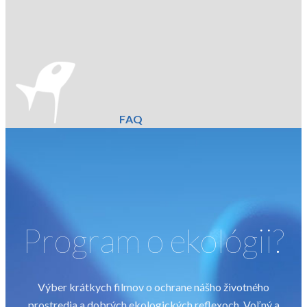
FAQ
Program o ekológii?
Výber krátkych filmov o ochrane nášho životného
prostredia a dobrých ekologických reflexoch. Voľný a