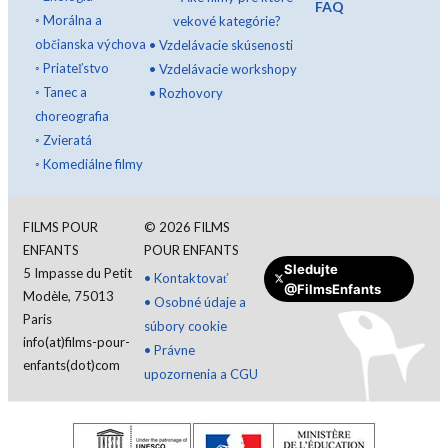
FAQ
◦
Morálna a
vekové kategórie?
občianska výchova
•
Vzdelávacie skúsenosti
◦
Priateľstvo
•
Vzdelávacie workshopy
◦
Tanec a
•
Rozhovory
choreografia
◦
Zvieratá
◦
Komediálne filmy
FILMS POUR
©
2026
FILMS
ENFANTS
POUR ENFANTS
Sledujte
5 Impasse du Petit
•
Kontaktovať
@FilmsEnfants
Modèle, 75013
•
Osobné údaje a
Paris
súbory cookie
info(at)films-pour-
•
Právne
enfants(dot)com
upozornenia a CGU