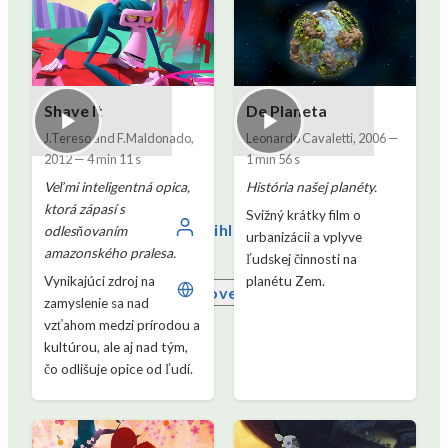
Shave It
De Planeta
J.Tereso and F.Maldonado
,
Leonardo Cavaletti
,
2006
—
2012
—
4 min 11 s
1 min 56 s
Veľmi inteligentná opica,
História našej planéty.
ktorá zápasí s
Svižný krátky film o
Prihláste sa
odlesňovaním
urbanizácii a vplyve
amazonského pralesa.
ľudskej činnosti na
Vynikajúci zdroj na
planétu Zem.
Slovenčina
zamyslenie sa nad
vzťahom medzi prírodou a
kultúrou, ale aj nad tým,
čo odlišuje opice od ľudí.