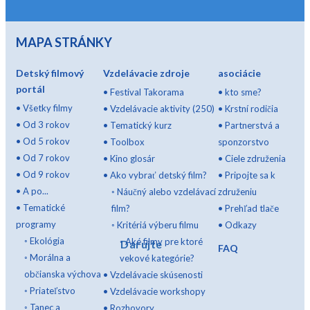
MAPA STRÁNKY
Detský filmový
Vzdelávacie zdroje
asociácie
portál
•
Festival Takorama
•
kto sme?
•
Všetky filmy
•
Vzdelávacie aktivity (250)
•
Krstní rodičia
•
Od 3 rokov
•
Tematický kurz
•
Partnerstvá a
•
Od 5 rokov
•
Toolbox
sponzorstvo
•
Od 7 rokov
•
Kino glosár
•
Ciele združenia
•
Od 9 rokov
•
Ako vybrať detský film?
•
Pripojte sa k
•
A po...
◦
Náučný alebo vzdelávací
združeniu
•
Tematické
film?
•
Prehľad tlače
programy
◦
Kritériá výberu filmu
•
Odkazy
◦
Ekológia
◦
Aké filmy pre ktoré
Darujte
FAQ
◦
Morálna a
vekové kategórie?
občianska výchova
•
Vzdelávacie skúsenosti
◦
Priateľstvo
•
Vzdelávacie workshopy
◦
Tanec a
•
Rozhovory