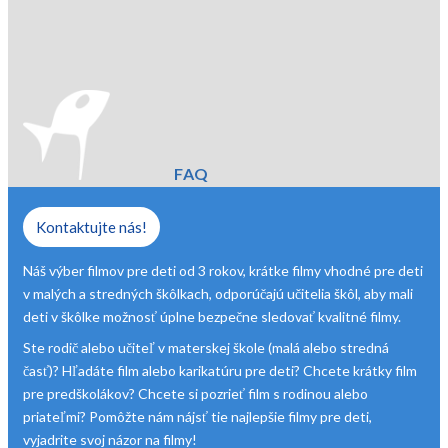
FAQ
Kontaktujte nás!
Náš výber filmov pre deti od 3 rokov, krátke filmy vhodné pre deti
v malých a stredných škôlkach, odporúčajú učitelia škôl, aby mali
deti v škôlke možnosť úplne bezpečne sledovať kvalitné filmy.
Ste rodič alebo učiteľ v materskej škole (malá alebo stredná
časť)? Hľadáte film alebo karikatúru pre deti? Chcete krátky film
pre predškolákov? Chcete si pozrieť film s rodinou alebo
priateľmi? Pomôžte nám nájsť tie najlepšie filmy pre deti,
vyjadrite svoj názor na filmy!