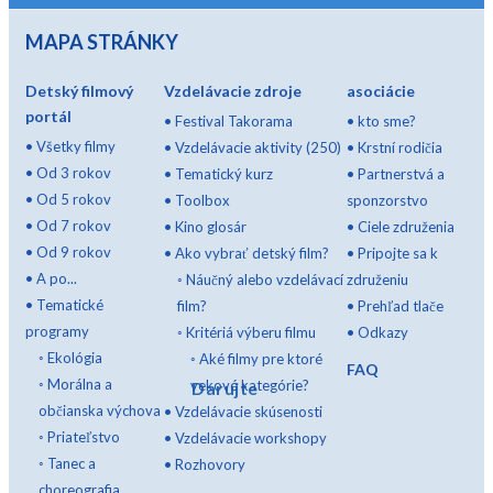
MAPA STRÁNKY
Detský filmový
Vzdelávacie zdroje
asociácie
portál
•
Festival Takorama
•
kto sme?
•
Všetky filmy
•
Vzdelávacie aktivity (250)
•
Krstní rodičia
•
Od 3 rokov
•
Tematický kurz
•
Partnerstvá a
•
Od 5 rokov
•
Toolbox
sponzorstvo
•
Od 7 rokov
•
Kino glosár
•
Ciele združenia
•
Od 9 rokov
•
Ako vybrať detský film?
•
Pripojte sa k
•
A po...
◦
Náučný alebo vzdelávací
združeniu
•
Tematické
film?
•
Prehľad tlače
programy
◦
Kritériá výberu filmu
•
Odkazy
◦
Ekológia
◦
Aké filmy pre ktoré
FAQ
◦
Morálna a
vekové kategórie?
Darujte
občianska výchova
•
Vzdelávacie skúsenosti
◦
Priateľstvo
•
Vzdelávacie workshopy
◦
Tanec a
•
Rozhovory
choreografia