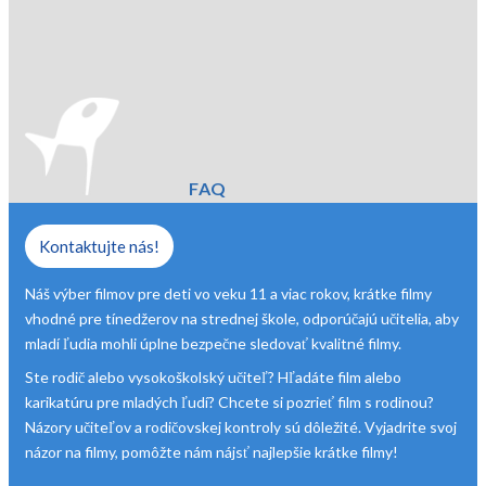
FAQ
Kontaktujte nás!
Náš výber filmov pre deti vo veku 11 a viac rokov, krátke filmy
vhodné pre tínedžerov na strednej škole, odporúčajú učitelia, aby
mladí ľudia mohli úplne bezpečne sledovať kvalitné filmy.
Ste rodič alebo vysokoškolský učiteľ? Hľadáte film alebo
karikatúru pre mladých ľudí? Chcete si pozrieť film s rodinou?
Názory učiteľov a rodičovskej kontroly sú dôležité. Vyjadrite svoj
názor na filmy, pomôžte nám nájsť najlepšie krátke filmy!