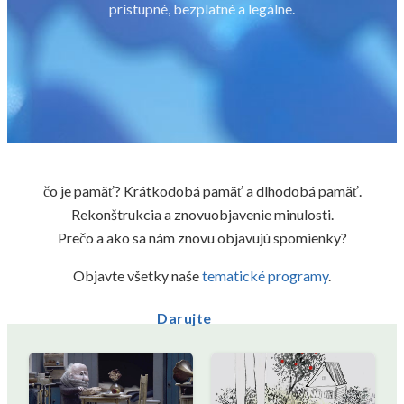
prístupné, bezplatné a legálne.
čo je pamäť? Krátkodobá pamäť a dlhodobá pamäť.
Rekonštrukcia a znovuobjavenie minulosti.
Prečo a ako sa nám znovu objavujú spomienky?
Objavte všetky naše
tematické programy
.
Darujte