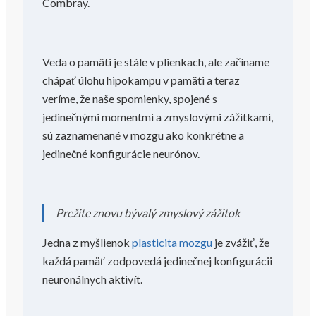
Combray.
Veda o pamäti je stále v plienkach, ale začíname
chápať úlohu hipokampu v pamäti a teraz
veríme, že naše spomienky, spojené s
jedinečnými momentmi a zmyslovými zážitkami,
sú zaznamenané v mozgu ako konkrétne a
jedinečné konfigurácie neurónov.
Prežite znovu bývalý zmyslový zážitok
Jedna z myšlienok
plasticita mozgu
je zvážiť, že
každá pamäť zodpovedá jedinečnej konfigurácii
neuronálnych aktivít.