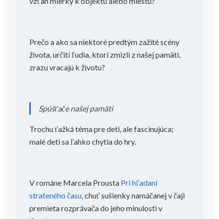
vzťah mierky k objektu alebo miestu?
Prečo a ako sa niektoré predtým zažité scény
života, určití ľudia, ktorí zmizli z našej pamäti,
zrazu vracajú k životu?
Spúšťače našej pamäti
Trochu ťažká téma pre deti, ale fascinujúca;
malé deti sa ľahko chytia do hry.
V románe Marcela Prousta
Pri hľadaní
strateného času
, chuť sušienky namáčanej v čaji
premieta rozprávača do jeho minulosti v