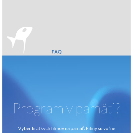
FAQ
Program v pamäti?
Výber krátkych filmov na pamäť. Filmy sú voľne