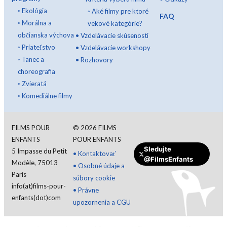
◦
Ekológia
◦
Aké filmy pre ktoré
FAQ
◦
Morálna a
vekové kategórie?
občianska výchova
•
Vzdelávacie skúsenosti
◦
Priateľstvo
•
Vzdelávacie workshopy
◦
Tanec a
•
Rozhovory
choreografia
◦
Zvieratá
◦
Komediálne filmy
FILMS POUR
©
2026
FILMS
ENFANTS
POUR ENFANTS
Sledujte
5 Impasse du Petit
•
Kontaktovať
@FilmsEnfants
Modèle, 75013
•
Osobné údaje a
Paris
súbory cookie
info(at)films-pour-
•
Právne
enfants(dot)com
upozornenia a CGU