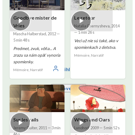
Goodbye mister de
Le retour
Vries
Natalia Chernysheva
,
2014
—
1 min 26 s
Mascha Halberstad
,
2012
—
5 min 48 s
Veci už nie sú také, ako v
spomienkach z detstva.
Predmet, zvuk, vôňa... A
zrazu sa nám opäť vynoria
Mémoire, Narratif
spomienky.
Prihláste sa
Mémoire, Narratif
Slovenčina
Sur les rails
Wings and Oars
Jeremy Guiter
,
2011
—
3 min
Lunohod
,
2009
—
5 min 52 s
46 s