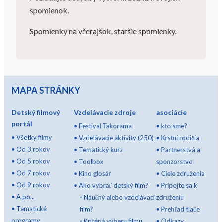
spomienok.
Spomienky na včerajšok, staršie spomienky.
MAPA STRÁNKY
Detský filmový
Vzdelávacie zdroje
asociácie
portál
•
Festival Takorama
•
kto sme?
•
Všetky filmy
•
Vzdelávacie aktivity (250)
•
Krstní rodičia
•
Od 3 rokov
•
Tematický kurz
•
Partnerstvá a
•
Od 5 rokov
•
Toolbox
sponzorstvo
•
Od 7 rokov
•
Kino glosár
•
Ciele združenia
•
Od 9 rokov
•
Ako vybrať detský film?
•
Pripojte sa k
•
A po...
◦
Náučný alebo vzdelávací
združeniu
•
Tematické
film?
•
Prehľad tlače
programy
◦
Kritériá výberu filmu
•
Odkazy