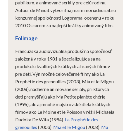
publikum, a animované seriály pre celú rodinu.
Autour de Minuit vytvoril najmä mimoriadnu satiru
konzumnej spoločnosti Logorama, ocenenú v roku
2010 Oscarom za najlepší krátky animovaný film.
Folimage
Francúzska audiovizuálna produkčná spoločnosť
založená v roku 1981 a špecializujúca sa na
produkciu kvalitných krátkych a hraných filmov
pre deti. Výnimočné celovečerné filmy ako La
Prophétie des grenouilles (2003), Mia et le Migou
(2008), nádherné animované seriály, pri ktorých
deti premýšľajú ako Ma Petite planète chérie
(1996), ale aj mnohé majstrovské diela krátkych
filmov ako Le Moine et le Poisson v réžii Michaela
Dudoka De Wita (1994).
La Prophétie des
grenouilles
(2003),
Mia et le Migou
(2008),
Ma