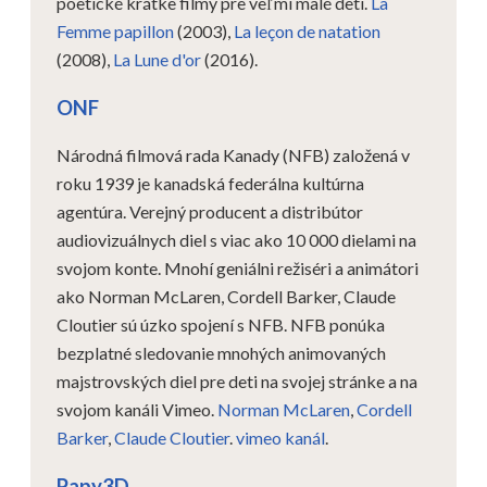
poetické krátke filmy pre veľmi malé deti.
La
Femme papillon
(2003),
La leçon de natation
(2008),
La Lune d'or
(2016).
ONF
Národná filmová rada Kanady (NFB) založená v
roku 1939 je kanadská federálna kultúrna
agentúra. Verejný producent a distribútor
audiovizuálnych diel s viac ako 10 000 dielami na
svojom konte. Mnohí geniálni režiséri a animátori
ako Norman McLaren, Cordell Barker, Claude
Cloutier sú úzko spojení s NFB. NFB ponúka
bezplatné sledovanie mnohých animovaných
majstrovských diel pre deti na svojej stránke a na
svojom kanáli Vimeo.
Norman McLaren
,
Cordell
Barker
,
Claude Cloutier
.
vimeo kanál
.
Papy3D