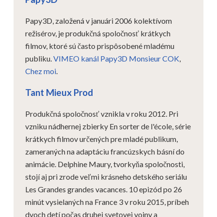
Papy3D, založená v januári 2006 kolektívom
režisérov, je produkčná spoločnosť krátkych
filmov, ktoré sú často prispôsobené mladému
publiku.
VIMEO kanál Papy3D
Monsieur COK
,
Chez moi
.
Tant Mieux Prod
Produkčná spoločnosť vznikla v roku 2012. Pri
vzniku nádhernej zbierky En sorter de l'école, série
krátkych filmov určených pre mladé publikum,
zameraných na adaptáciu francúzskych básní do
animácie. Delphine Maury, tvorkyňa spoločnosti,
stojí aj pri zrode veľmi krásneho detského seriálu
Les Grandes grandes vacances. 10 epizód po 26
minút vysielaných na France 3 v roku 2015, príbeh
dvoch detí počas druhej svetovej vojny a