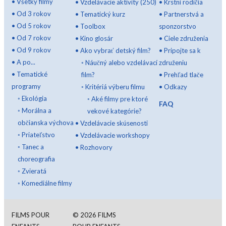
•
Všetky filmy
•
Vzdelávacie aktivity (250)
•
Krstní rodičia
•
Od 3 rokov
•
Tematický kurz
•
Partnerstvá a
•
Od 5 rokov
•
Toolbox
sponzorstvo
•
Od 7 rokov
•
Kino glosár
•
Ciele združenia
•
Od 9 rokov
•
Ako vybrať detský film?
•
Pripojte sa k
•
A po...
◦
Náučný alebo vzdelávací
združeniu
•
Tematické
film?
•
Prehľad tlače
programy
◦
Kritériá výberu filmu
•
Odkazy
◦
Ekológia
◦
Aké filmy pre ktoré
FAQ
◦
Morálna a
vekové kategórie?
občianska výchova
•
Vzdelávacie skúsenosti
◦
Priateľstvo
•
Vzdelávacie workshopy
◦
Tanec a
•
Rozhovory
choreografia
◦
Zvieratá
◦
Komediálne filmy
FILMS POUR
©
2026
FILMS