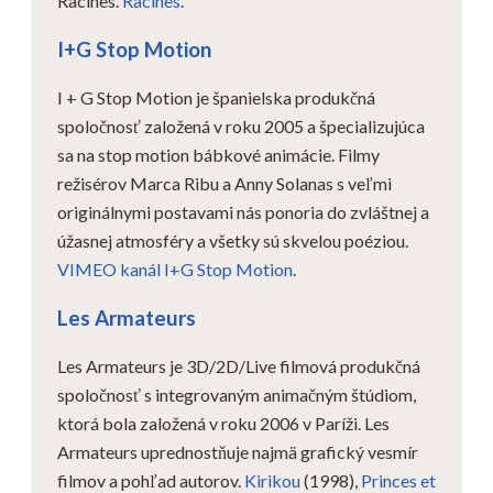
Racines.
Racines
.
I+G Stop Motion
I + G Stop Motion je španielska produkčná
spoločnosť založená v roku 2005 a špecializujúca
sa na stop motion bábkové animácie. Filmy
režisérov Marca Ribu a Anny Solanas s veľmi
originálnymi postavami nás ponoria do zvláštnej a
úžasnej atmosféry a všetky sú skvelou poéziou.
VIMEO kanál I+G Stop Motion
.
Les Armateurs
Les Armateurs je 3D/2D/Live filmová produkčná
spoločnosť s integrovaným animačným štúdiom,
ktorá bola založená v roku 2006 v Paríži. Les
Armateurs uprednostňuje najmä grafický vesmír
filmov a pohľad autorov.
Kirikou
(1998),
Princes et