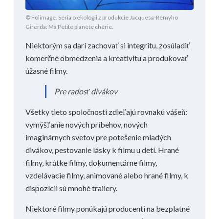
© Folimage. Séria o ekológii z produkcie Jacquesa-Rémyho
Girerda: Ma Petite planète chérie.
Niektorým sa darí zachovať si integritu, zosúladiť
komerčné obmedzenia a kreativitu a produkovať
úžasné filmy.
Pre radosť divákov
Všetky tieto spoločnosti zdieľajú rovnakú vášeň:
vymýšľanie nových príbehov, nových
imaginárnych svetov pre potešenie mladých
divákov, pestovanie lásky k filmu u detí. Hrané
filmy, krátke filmy, dokumentárne filmy,
vzdelávacie filmy, animované alebo hrané filmy, k
dispozícii sú mnohé trailery.
Niektoré filmy ponúkajú producenti na bezplatné