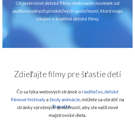
Objavte nové detské filmy sledovaním noviniek od
audiovizuálnych produkčných spoločností, ktoré majú
záujem o kvalitné detské filmy.
Zdieľajte filmy pre šťastie detí
Čo sa týka webových stránok o
riaditeľov
,
detské
filmové festivaly
a
školy animácie
,
môžete sa obrátiť na
Darujte
stránky výrobných spoločností, aby ste našli nové
majstrovské diela.