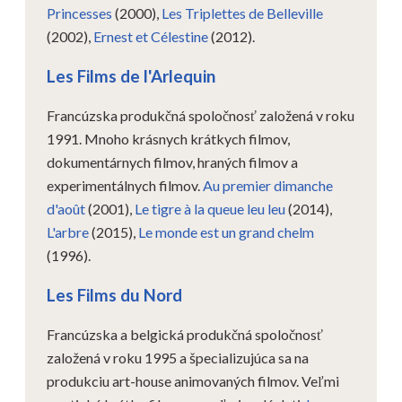
Princesses
(2000),
Les Triplettes de Belleville
(2002),
Ernest et Célestine
(2012).
Les Films de l'Arlequin
Francúzska produkčná spoločnosť založená v roku
1991. Mnoho krásnych krátkych filmov,
dokumentárnych filmov, hraných filmov a
experimentálnych filmov.
Au premier dimanche
d'août
(2001),
Le tigre à la queue leu leu
(2014),
L'arbre
(2015),
Le monde est un grand chelm
(1996).
Les Films du Nord
Francúzska a belgická produkčná spoločnosť
založená v roku 1995 a špecializujúca sa na
produkciu art-house animovaných filmov. Veľmi