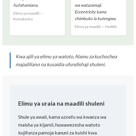
hufahamiana.
wa watazamaji.
Eccentricity kama
Elimu ya maadili —
chimbuko la kutengwa.
Kichekesho
Elimu ya maadili — Hadithi
Kwa ajili ya elimu ya watoto, filamu za kuchochea
majadiliano na kusaidia ufundishaji shuleni.
Elimu ya uraia na maadili shuleni
Shule ya awali, kama uzoefu wa kwanza wa
maisha ya kijamii, huwawezesha watoto
kujifunza pamoja kanuni za kuishi kwa