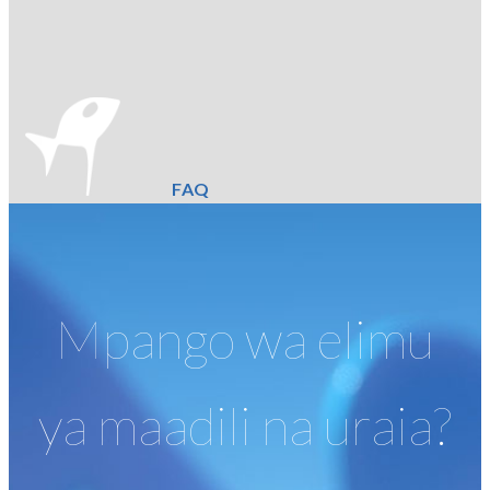
FAQ
Mpango wa elimu
ya maadili na uraia?