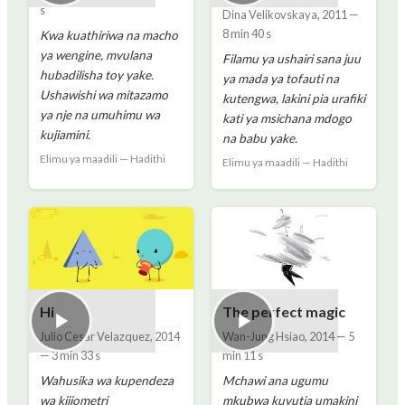
s
Dina Velikovskaya
,
2011
—
8 min 40 s
Kwa kuathiriwa na macho
ya wengine, mvulana
Filamu ya ushairi sana juu
hubadilisha toy yake.
ya mada ya tofauti na
Ushawishi wa mitazamo
kutengwa, lakini pia urafiki
ya nje na umuhimu wa
kati ya msichana mdogo
kujiamini.
na babu yake.
Elimu ya maadili — Hadithi
Elimu ya maadili — Hadithi
Hi
The perfect magic
Julio Cesar Velazquez
,
2014
Wan-Jung Hsiao
,
2014
—
5
—
3 min 33 s
min 11 s
Wahusika wa kupendeza
Mchawi ana ugumu
wa kijiometri
mkubwa kuvutia umakini