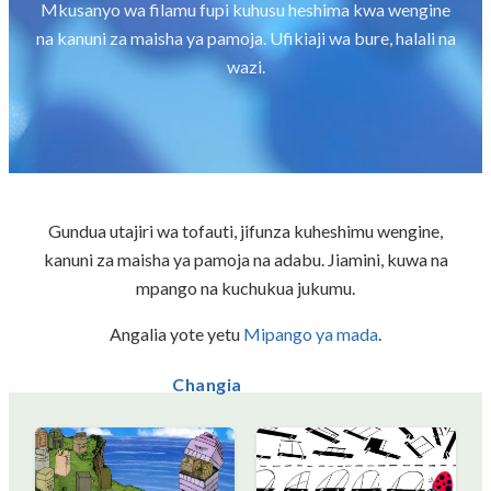
Mkusanyo wa filamu fupi kuhusu heshima kwa wengine
na kanuni za maisha ya pamoja. Ufikiaji wa bure, halali na
wazi.
Gundua utajiri wa tofauti, jifunza kuheshimu wengine,
kanuni za maisha ya pamoja na adabu. Jiamini, kuwa na
mpango na kuchukua jukumu.
Angalia yote yetu
Mipango ya mada
.
Changia