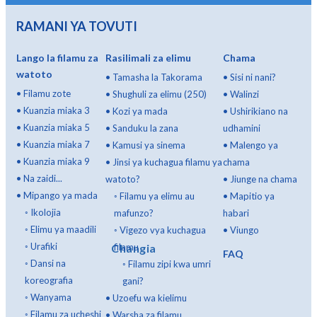
RAMANI YA TOVUTI
Lango la filamu za
Rasilimali za elimu
Chama
watoto
•
Tamasha la Takorama
•
Sisi ni nani?
•
Filamu zote
•
Shughuli za elimu (250)
•
Walinzi
•
Kuanzia miaka 3
•
Kozi ya mada
•
Ushirikiano na
•
Kuanzia miaka 5
•
Sanduku la zana
udhamini
•
Kuanzia miaka 7
•
Kamusi ya sinema
•
Malengo ya
•
Kuanzia miaka 9
•
Jinsi ya kuchagua filamu ya
chama
•
Na zaidi...
watoto?
•
Jiunge na chama
•
Mipango ya mada
◦
Filamu ya elimu au
•
Mapitio ya
◦
Ikolojia
mafunzo?
habari
◦
Elimu ya maadili
◦
Vigezo vya kuchagua
•
Viungo
◦
Urafiki
Changia
filamu
FAQ
◦
Dansi na
◦
Filamu zipi kwa umri
koreografia
gani?
◦
Wanyama
•
Uzoefu wa kielimu
◦
Filamu za ucheshi
•
Warsha za filamu