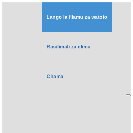
Lango la filamu za watoto
Rasilimali za elimu
Chama