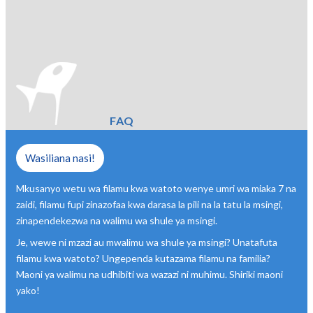
FAQ
Wasiliana nasi!
Mkusanyo wetu wa filamu kwa watoto wenye umri wa miaka 7 na
zaidi, filamu fupi zinazofaa kwa darasa la pili na la tatu la msingi,
zinapendekezwa na walimu wa shule ya msingi.
Je, wewe ni mzazi au mwalimu wa shule ya msingi? Unatafuta
filamu kwa watoto? Ungependa kutazama filamu na familia?
Maoni ya walimu na udhibiti wa wazazi ni muhimu. Shiriki maoni
yako!