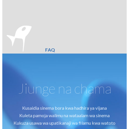
FAQ
Jiunge na chama
Kusaidia sinema bora kwa hadhira ya vijana
Kuleta pamoja walimu na wataalam wa sinema
Kukuza usawa wa upatikanaji wa filamu kwa watoto