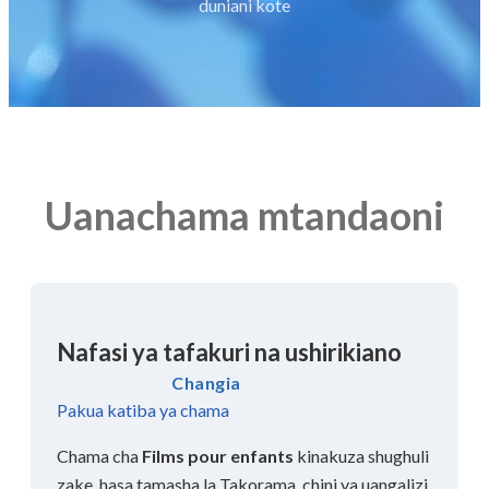
duniani kote
Uanachama mtandaoni
Nafasi ya tafakuri na ushirikiano
Changia
Pakua katiba ya chama
Chama cha
Films pour enfants
kinakuza shughuli
zake, hasa tamasha la Takorama, chini ya uangalizi