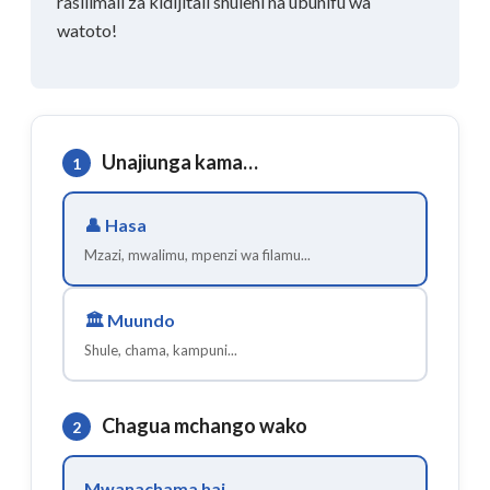
rasilimali za kidijitali shuleni na ubunifu wa
watoto!
Unajiunga kama…
1
👤
Hasa
Mzazi, mwalimu, mpenzi wa filamu...
🏛️
Muundo
Shule, chama, kampuni...
Chagua mchango wako
2
Mwanachama hai