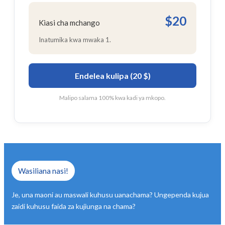
$20
Kiasi cha mchango
Inatumika kwa mwaka 1.
Endelea kulipa (20 $)
Malipo salama 100% kwa kadi ya mkopo.
Wasiliana nasi!
Je, una maoni au maswali kuhusu uanachama? Ungependa kujua
zaidi kuhusu faida za kujiunga na chama?