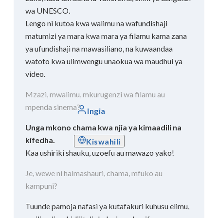
wa UNESCO.
Lengo ni kutoa kwa walimu na wafundishaji
matumizi ya mara kwa mara ya filamu kama zana
ya ufundishaji na mawasiliano, na kuwaandaa
watoto kwa ulimwengu unaokua wa maudhui ya
video.
Mzazi, mwalimu, mkurugenzi wa filamu au
mpenda sinema?
Ingia
Unga mkono chama kwa njia ya kimaadili na
kifedha.
Kiswahili
Kaa ushiriki shauku, uzoefu au mawazo yako!
Je, wewe ni halmashauri, chama, mfuko au
kampuni?
Tuunde pamoja nafasi ya kutafakuri kuhusu elimu,