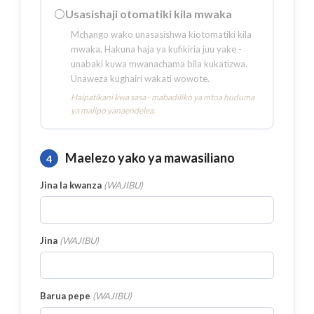
⚪
Usasishaji otomatiki kila mwaka
Mchango wako unasasishwa kiotomatiki kila
mwaka. Hakuna haja ya kufikiria juu yake -
unabaki kuwa mwanachama bila kukatizwa.
Unaweza kughairi wakati wowote.
Haipatikani kwa sasa - mabadiliko ya mtoa huduma
ya malipo yanaendelea.
Maelezo yako ya mawasiliano
4
Jina la kwanza
(
WAJIBU
)
Jina
(
WAJIBU
)
Barua pepe
(
WAJIBU
)