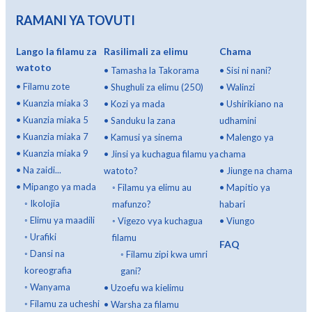
RAMANI YA TOVUTI
Lango la filamu za
Rasilimali za elimu
Chama
watoto
•
Tamasha la Takorama
•
Sisi ni nani?
•
Filamu zote
•
Shughuli za elimu (250)
•
Walinzi
•
Kuanzia miaka 3
•
Kozi ya mada
•
Ushirikiano na
•
Kuanzia miaka 5
•
Sanduku la zana
udhamini
•
Kuanzia miaka 7
•
Kamusi ya sinema
•
Malengo ya
•
Kuanzia miaka 9
•
Jinsi ya kuchagua filamu ya
chama
•
Na zaidi...
watoto?
•
Jiunge na chama
•
Mipango ya mada
◦
Filamu ya elimu au
•
Mapitio ya
◦
Ikolojia
mafunzo?
habari
◦
Elimu ya maadili
◦
Vigezo vya kuchagua
•
Viungo
◦
Urafiki
filamu
FAQ
◦
Dansi na
◦
Filamu zipi kwa umri
koreografia
gani?
◦
Wanyama
•
Uzoefu wa kielimu
◦
Filamu za ucheshi
•
Warsha za filamu