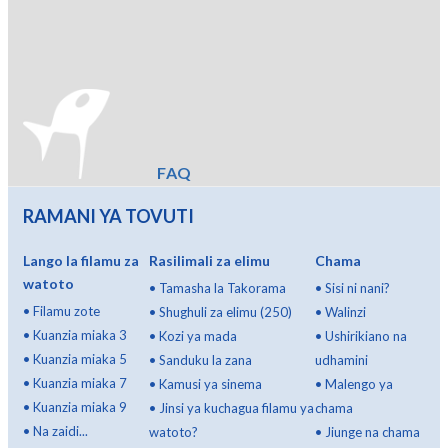
FAQ
RAMANI YA TOVUTI
Lango la filamu za
Rasilimali za elimu
Chama
watoto
•
Tamasha la Takorama
•
Sisi ni nani?
•
Filamu zote
•
Shughuli za elimu (250)
•
Walinzi
•
Kuanzia miaka 3
•
Kozi ya mada
•
Ushirikiano na
•
Kuanzia miaka 5
•
Sanduku la zana
udhamini
•
Kuanzia miaka 7
•
Kamusi ya sinema
•
Malengo ya
•
Kuanzia miaka 9
•
Jinsi ya kuchagua filamu ya
chama
•
Na zaidi...
watoto?
•
Jiunge na chama