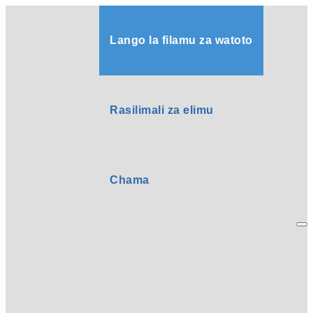
Lango la filamu za watoto
Rasilimali za elimu
Chama