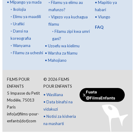
•
Mipango ya mada
◦
Filamu ya elimu au
•
Mapitio ya
◦
Ikolojia
mafunzo?
habari
◦
Elimu ya maadili
◦
Vigezo vya kuchagua
•
Viungo
◦
Urafiki
filamu
FAQ
◦
Dansi na
◦
Filamu zipi kwa umri
koreografia
gani?
◦
Wanyama
•
Uzoefu wa kielimu
◦
Filamu za ucheshi
•
Warsha za filamu
•
Mahojiano
FILMS POUR
©
2026
FILMS
ENFANTS
POUR ENFANTS
Fuata
5 Impasse du Petit
•
Wasiliana
@FilmsEnfants
Modèle, 75013
•
Data binafsi na
Changia
Paris
vidakuzi
info(at)films-pour-
•
Notisi za kisheria
enfants(dot)com
na masharti