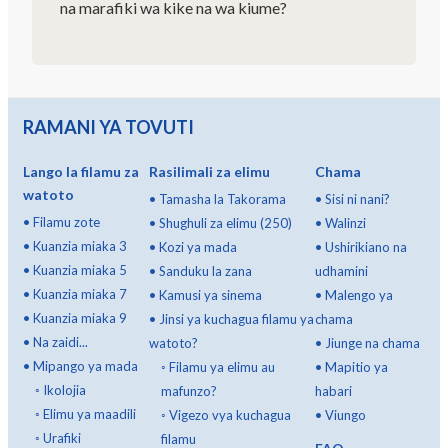
na marafiki wa kike na wa kiume?
RAMANI YA TOVUTI
Lango la filamu za
Rasilimali za elimu
Chama
watoto
•
Tamasha la Takorama
•
Sisi ni nani?
•
Filamu zote
•
Shughuli za elimu (250)
•
Walinzi
•
Kuanzia miaka 3
•
Kozi ya mada
•
Ushirikiano na
•
Kuanzia miaka 5
•
Sanduku la zana
udhamini
•
Kuanzia miaka 7
•
Kamusi ya sinema
•
Malengo ya
•
Kuanzia miaka 9
•
Jinsi ya kuchagua filamu ya
chama
•
Na zaidi...
watoto?
•
Jiunge na chama
•
Mipango ya mada
◦
Filamu ya elimu au
•
Mapitio ya
◦
Ikolojia
mafunzo?
habari
◦
Elimu ya maadili
◦
Vigezo vya kuchagua
•
Viungo
◦
Urafiki
filamu