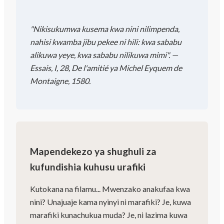
"Nikisukumwa kusema kwa nini nilimpenda,
nahisi kwamba jibu pekee ni hili: kwa sababu
alikuwa yeye, kwa sababu nilikuwa mimi". —
Essais, I, 28, De l'amitié ya Michel Eyquem de
Montaigne, 1580.
Mapendekezo ya shughuli za
kufundishia kuhusu urafiki
Kutokana na filamu... Mwenzako anakufaa kwa
nini? Unajuaje kama nyinyi ni marafiki? Je, kuwa
marafiki kunachukua muda? Je, ni lazima kuwa