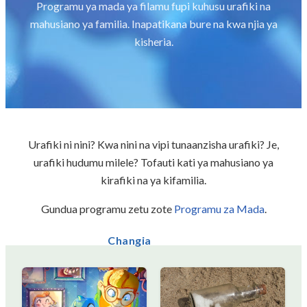
Programu ya mada ya filamu fupi kuhusu urafiki na
mahusiano ya familia. Inapatikana bure na kwa njia ya
kisheria.
Urafiki ni nini? Kwa nini na vipi tunaanzisha urafiki? Je,
urafiki hudumu milele? Tofauti kati ya mahusiano ya
kirafiki na ya kifamilia.
Gundua programu zetu zote
Programu za Mada
.
Changia