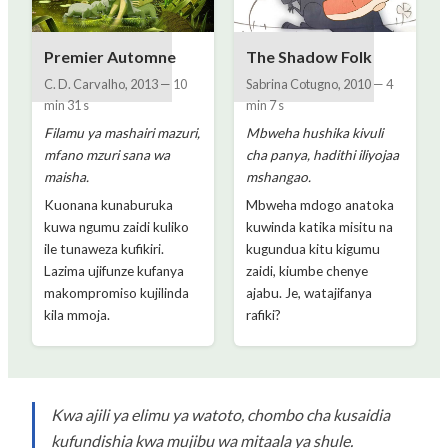
Premier Automne
The Shadow Folk
C. D. Carvalho
,
2013
—
10
Sabrina Cotugno
,
2010
—
4
min 31 s
min 7 s
Filamu ya mashairi mazuri,
Mbweha hushika kivuli
mfano mzuri sana wa
cha panya, hadithi iliyojaa
maisha.
mshangao.
Kuonana kunaburuka
Mbweha mdogo anatoka
kuwa ngumu zaidi kuliko
kuwinda katika misitu na
ile tunaweza kufikiri.
kugundua kitu kigumu
Lazima ujifunze kufanya
zaidi, kiumbe chenye
makompromiso kujilinda
ajabu. Je, watajifanya
kila mmoja.
rafiki?
Kwa ajili ya elimu ya watoto, chombo cha kusaidia
kufundishia kwa mujibu wa mitaala ya shule.