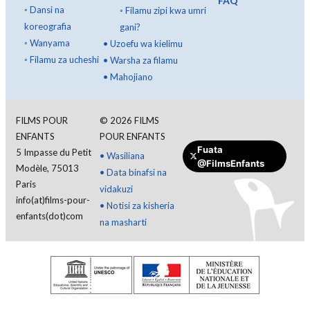
FAQ
◦
Dansi na
◦
Filamu zipi kwa umri
koreografia
gani?
◦
Wanyama
•
Uzoefu wa kielimu
◦
Filamu za ucheshi
•
Warsha za filamu
•
Mahojiano
FILMS POUR
©
2026
FILMS
ENFANTS
POUR ENFANTS
Fuata
5 Impasse du Petit
•
Wasiliana
@FilmsEnfants
Modèle, 75013
•
Data binafsi na
Paris
vidakuzi
info(at)films-pour-
•
Notisi za kisheria
enfants(dot)com
na masharti