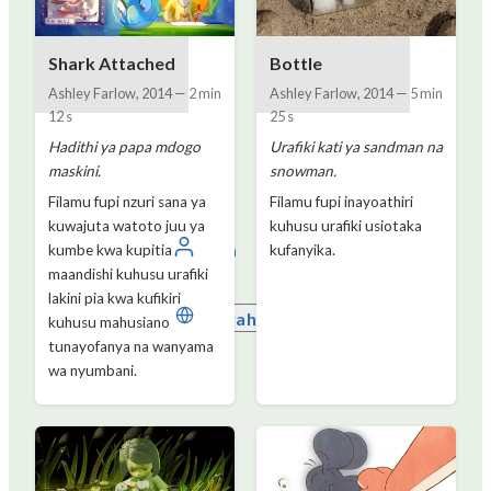
Shark Attached
Bottle
Ashley Farlow
,
2014
—
2 min
Ashley Farlow
,
2014
—
5 min
12 s
25 s
Hadithi ya papa mdogo
Urafiki kati ya sandman na
maskini.
snowman.
Filamu fupi nzuri sana ya
Filamu fupi inayoathiri
kuwajuta watoto juu ya
kuhusu urafiki usiotaka
Ingia
kumbe kwa kupitia
kufanyika.
maandishi kuhusu urafiki
lakini pia kwa kufikiri
Kiswahili
kuhusu mahusiano
tunayofanya na wanyama
wa nyumbani.