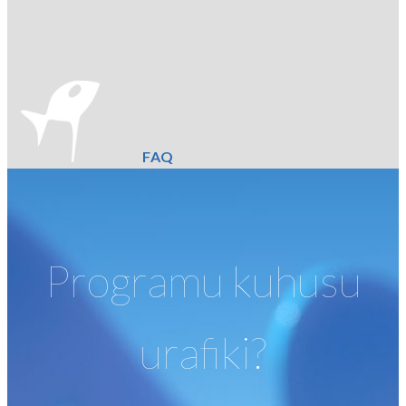
FAQ
Programu kuhusu
urafiki?