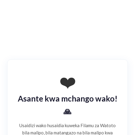
❤️
Asante kwa mchango wako!
Changia
🙏
Usaidizi wako husaidia kuweka Filamu za Watoto
bila malipo, bila matangazo na bila malipo kwa