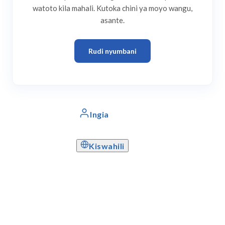
watoto kila mahali. Kutoka chini ya moyo wangu,
asante.
Rudi nyumbani
Ingia
Kiswahili