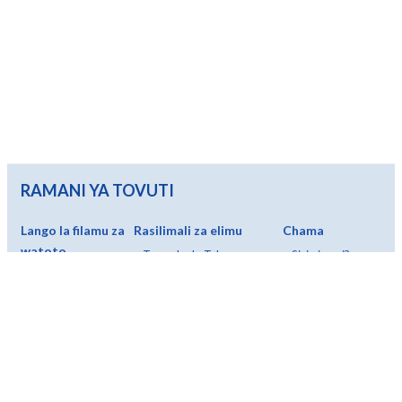
RAMANI YA TOVUTI
Lango la filamu za
Rasilimali za elimu
Chama
watoto
•
Tamasha la Takorama
•
Sisi ni nani?
•
Filamu zote
•
Shughuli za elimu (250)
•
Walinzi
•
Kuanzia miaka 3
•
Kozi ya mada
•
Ushirikiano na
•
Kuanzia miaka 5
•
Sanduku la zana
udhamini
•
Kuanzia miaka 7
•
Kamusi ya sinema
•
Malengo ya
•
Kuanzia miaka 9
•
Jinsi ya kuchagua filamu ya
chama
•
Na zaidi...
watoto?
•
Jiunge na chama