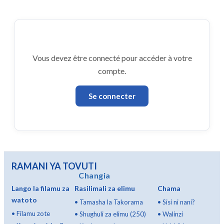
Vous devez être connecté pour accéder à votre
compte.
Se connecter
RAMANI YA TOVUTI
Changia
Lango la filamu za
Rasilimali za elimu
Chama
watoto
•
Tamasha la Takorama
•
Sisi ni nani?
•
Filamu zote
•
Shughuli za elimu (250)
•
Walinzi