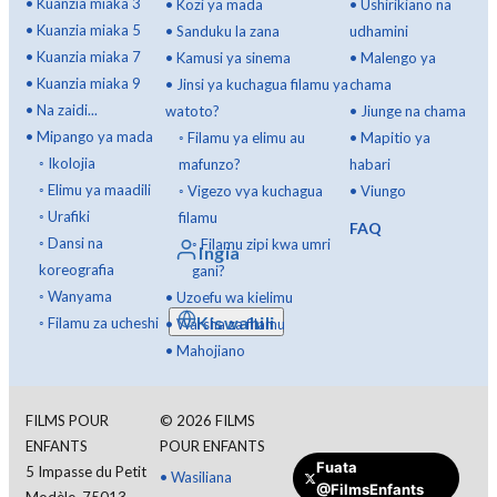
•
Kuanzia miaka 3
•
Kozi ya mada
•
Ushirikiano na
•
Kuanzia miaka 5
•
Sanduku la zana
udhamini
•
Kuanzia miaka 7
•
Kamusi ya sinema
•
Malengo ya
•
Kuanzia miaka 9
•
Jinsi ya kuchagua filamu ya
chama
•
Na zaidi...
watoto?
•
Jiunge na chama
•
Mipango ya mada
◦
Filamu ya elimu au
•
Mapitio ya
◦
Ikolojia
mafunzo?
habari
◦
Elimu ya maadili
◦
Vigezo vya kuchagua
•
Viungo
◦
Urafiki
filamu
FAQ
◦
Dansi na
◦
Filamu zipi kwa umri
Ingia
koreografia
gani?
◦
Wanyama
•
Uzoefu wa kielimu
Kiswahili
◦
Filamu za ucheshi
•
Warsha za filamu
•
Mahojiano
FILMS POUR
©
2026
FILMS
ENFANTS
POUR ENFANTS
Fuata
5 Impasse du Petit
•
Wasiliana
@FilmsEnfants