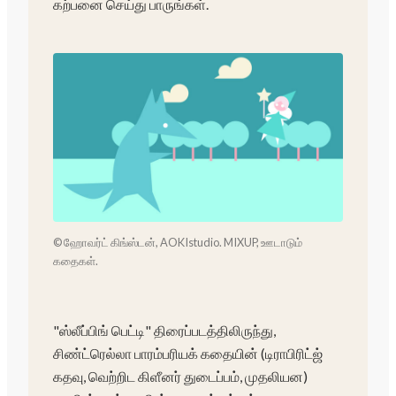
கற்பனை செய்து பாருங்கள்.
© ஹோவர்ட் கிங்ஸ்டன், AOKIstudio. MIXUP, ஊடாடும்
கதைகள்.
"ஸ்லீப்பிங் பெட்டி" திரைப்படத்திலிருந்து,
சிண்ட்ரெல்லா பாரம்பரியக் கதையின் (டிராபிரிட்ஜ்
கதவு, வெற்றிட கிளீனர் துடைப்பம், முதலியன)