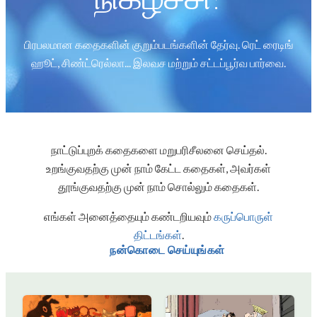
பிரபலமான கதைகளின் குறும்படங்களின் தேர்வு. ரெட் ரைடிங்
ஹூட், சிண்ட்ரெல்லா... இலவச மற்றும் சட்டப்பூர்வ பார்வை.
நாட்டுப்புறக் கதைகளை மறுபரிசீலனை செய்தல்.
உறங்குவதற்கு முன் நாம் கேட்ட கதைகள், அவர்கள்
தூங்குவதற்கு முன் நாம் சொல்லும் கதைகள்.
எங்கள் அனைத்தையும் கண்டறியவும்
கருப்பொருள்
திட்டங்கள்
.
நன்கொடை செய்யுங்கள்