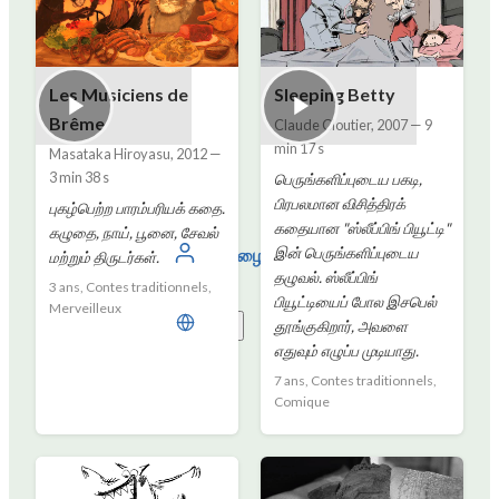
Les Musiciens de
Sleeping Betty
Brême
Claude Cloutier
,
2007
—
9
min 17 s
Masataka Hiroyasu
,
2012
—
3 min 38 s
பெருங்களிப்புடைய பகடி,
பிரபலமான விசித்திரக்
புகழ்பெற்ற பாரம்பரியக் கதை.
கதையான "ஸ்லீப்பிங் பியூட்டி"
கழுதை, நாய், பூனை, சேவல்
உள்நுழையவும்
இன் பெருங்களிப்புடைய
மற்றும் திருடர்கள்.
தழுவல். ஸ்லீப்பிங்
3 ans, Contes traditionnels,
பியூட்டியைப் போல இசபெல்
Merveilleux
தமிழ்
தூங்குகிறார், அவளை
எதுவும் எழுப்ப முடியாது.
7 ans, Contes traditionnels,
Comique