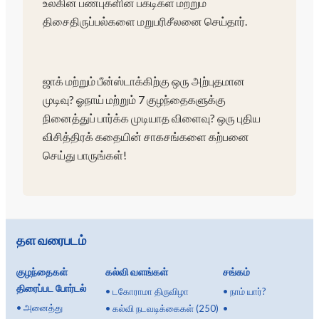
உலகின் பண்புகளின் பகடிகள் மற்றும்
திசைதிருப்பல்களை மறுபரிசீலனை செய்தார்.
ஜாக் மற்றும் பீன்ஸ்டாக்கிற்கு ஒரு அற்புதமான
முடிவு? ஓநாய் மற்றும் 7 குழந்தைகளுக்கு
நினைத்துப் பார்க்க முடியாத விளைவு? ஒரு புதிய
விசித்திரக் கதையின் சாகசங்களை கற்பனை
செய்து பாருங்கள்!
தள வரைபடம்
குழந்தைகள்
கல்வி வளங்கள்
சங்கம்
திரைப்பட போர்டல்
•
டகோராமா திருவிழா
•
நாம் யார்?
•
அனைத்து
•
கல்வி நடவடிக்கைகள் (250)
•