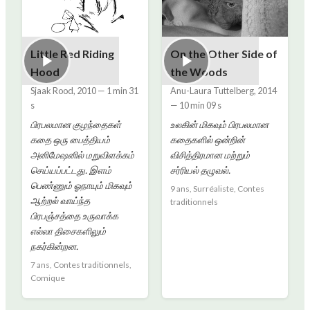
Little Red Riding
On the Other Side of
Hood
the Woods
Sjaak Rood
,
2010
—
1 min 31
Anu-Laura Tuttelberg
,
2014
s
—
10 min 09 s
பிரபலமான குழந்தைகள்
உலகின் மிகவும் பிரபலமான
கதை ஒரு பைத்தியம்
கதைகளில் ஒன்றின்
அனிமேஷனில் மறுவிளக்கம்
விசித்திரமான மற்றும்
செய்யப்பட்டது. இளம்
சர்ரியல் தழுவல்.
பெண்ணும் ஓநாயும் மிகவும்
9 ans, Surréaliste, Contes
ஆற்றல் வாய்ந்த
traditionnels
பிரபஞ்சத்தை உருவாக்க
எல்லா திசைகளிலும்
நகர்கின்றன.
7 ans, Contes traditionnels,
Comique