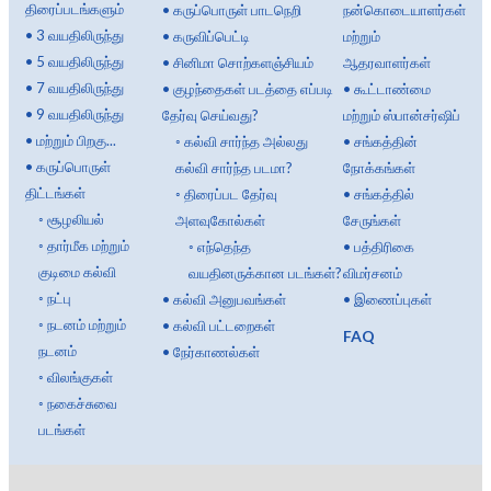
திரைப்படங்களும்
•
கருப்பொருள் பாடநெறி
நன்கொடையாளர்கள்
•
3 வயதிலிருந்து
•
கருவிப்பெட்டி
மற்றும்
•
5 வயதிலிருந்து
•
சினிமா சொற்களஞ்சியம்
ஆதரவாளர்கள்
•
7 வயதிலிருந்து
•
குழந்தைகள் படத்தை எப்படி
•
கூட்டாண்மை
•
9 வயதிலிருந்து
தேர்வு செய்வது?
மற்றும் ஸ்பான்சர்ஷிப்
•
மற்றும் பிறகு...
◦
கல்வி சார்ந்த அல்லது
•
சங்கத்தின்
•
கருப்பொருள்
கல்வி சார்ந்த படமா?
நோக்கங்கள்
திட்டங்கள்
◦
திரைப்பட தேர்வு
•
சங்கத்தில்
◦
சூழலியல்
அளவுகோல்கள்
சேருங்கள்
◦
தார்மீக மற்றும்
◦
எந்தெந்த
•
பத்திரிகை
குடிமை கல்வி
வயதினருக்கான படங்கள்?
விமர்சனம்
◦
நட்பு
•
கல்வி அனுபவங்கள்
•
இணைப்புகள்
◦
நடனம் மற்றும்
•
கல்வி பட்டறைகள்
FAQ
நடனம்
•
நேர்காணல்கள்
◦
விலங்குகள்
◦
நகைச்சுவை
படங்கள்