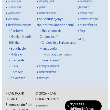
•
৫ বছর থেকে
•
থিম্যাটিক কোর্স
•
অংশীদারিত্ব ও
•
৭ বছর থেকে
•
টুলকিট
পৃষ্ঠপোষকতা
•
৯ বছর থেকে
•
চলচ্চিত্র অভিধান
•
সমিতির লক্ষ্য
•
এবং আরও...
•
Shishhuder jonyo
•
সমিতিতে যোগ দিন
•
বিষয়ভিত্তিক প্রোগ্রাম
cholochitro kibhabe nebn?
•
সংবাদ পর্যালোচনা
◦
Paribesh
◦
Shikshamulak
•
লিঙ্ক
◦
Naitik o Nagrik
Cholochitro?
FAQ
Shikkha
◦
Cholochitro Nirbachaner
◦
Bondhutto
Manadanda
◦
Nritya o
◦
Kon boyoser jonyo
Koreografi
kon cinema?
◦
Prani
•
শিক্ষামূলক অভিজ্ঞতা
◦
Comedy
•
চলচ্চিত্র কর্মশালা
Cholochitro
•
সাক্ষাৎকার
FILMS POUR
©
2026
FILMS
ENFANTS
POUR ENFANTS
অনুসরণ করুন
5 Impasse du Petit
•
যোগাযোগ
@FilmsEnfants