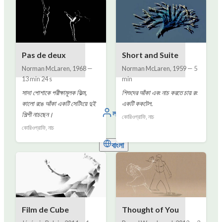
Pas de deux
Short and Suite
Norman McLaren
,
1968
—
Norman McLaren
,
1959
—
5
13 min 24 s
min
সাদা পোশাকে পরীক্ষামূলক ফিল্ম,
শিশুদের আঁকা এবং নাচ করতে চায় রং
কালো রঙে আঁকা একটি সেটিংয়ে দুই
একটি ককটেল.
লগইন
শিল্পী নাচছেন।
কোরিওগ্রাফি, নাচ
কোরিওগ্রাফি, নাচ
বাংলা
Film de Cube
Thought of You