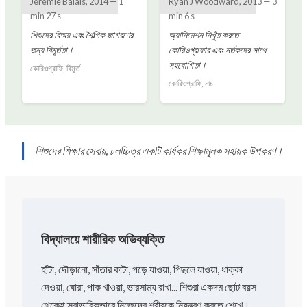
Jérémie Balais
,
2014
—
1
Ryan J Woodward
,
2013
—
3
min 27 s
min 6 s
শিশুদের বিস্ময় এবং শৈল্পিক জাগরণের
অ্যানিমেশন নিখুঁত করতে
জন্য বিমূর্ততা।
কোরিওগ্রাফার এবং নর্তকদের সাথে
সহযোগিতা।
কোরিওগ্রাফি, বিমূর্ত
কোরিওগ্রাফি, নাচ
শিশুদের শিক্ষার সেবায়, চলচ্চিত্র একটি কার্যকর শিক্ষামূলক সহায়ক উপকরণ।
বিদ্যালয়ে শারীরিক অভিব্যক্তি
হাঁটা, দৌড়ানো, সাঁতার কাটা, পড়ে যাওয়া, পিছলে যাওয়া, ধাক্কা
দেওয়া, ঘোরা, পাক খাওয়া, ভারসাম্য রাখা... শিশুরা একদম ছোট বয়স
থেকেই স্বাভাবিকভাবে নিজেদের শরীরকে নিয়ন্ত্রণ করতে শেখে।