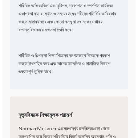
শারীরিক অভিব্যক্তি এবং দৃষ্টিগত, শ্রবণগত ও স্পর্শগত কার্যক্রম
একাগ্রতা বাড়ায়, স্থান ও সময়ের মধ্যে শরীরের গতিবিধি আবিষ্কার
করতে সাহায্য করে এবং কোনো বস্তু বা স্থানকে বোঝার ও
রূপান্তরিত করার সক্ষমতা তৈরি করে।
শারীরিক ও শিল্পকলা শিক্ষা শিশুদের দলগতভাবে নিজেকে প্রকাশ
করতে উৎসাহিত করে এবং তাদের আবেগিক ও সামাজিক বিকাশে
গুরুত্বপূর্ণ ভূমিকা রাখে।
নৃত্যবিষয়ক শিক্ষামূলক পরামর্শ
Norman McLaren-এর স্বল্পদৈর্ঘ্য চলচ্চিত্রগুলো থেকে
অনুপ্রাণিত হয়ে নিজের শরীর দিয়ে বিমূর্ত আকৃতির অবস্থান, গতি ও