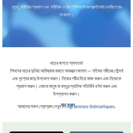
নৃত্য, শারীরিক প্রকাশ এবং শারীরিক ও শিল্প শিক্ষার উপর স্বল্পদৈর্ঘ্য চলচ্চিত্রের
সংকলন।
নাচের জগতে স্বাগতম!
শিশুদের নাচের দুনিয়া আবিষ্কার করতে আমন্ত্রণ জানান — গতিময় শরীরের সৌন্দর্য
এবং দৃশ্যের জাদু উপভোগ করুন। নিজের শরীর দিয়ে কাজ করুন এবং নিজেকে
প্রকাশ করুন। কোনো মানুষ বা বস্তুর স্থানিক গতিবিধি বর্ণনা করুন এবং
উপস্থাপন করুন।
দান করুন
আমাদের সকল প্রোগ্রাম দেখুন
Programmes thématiques
.