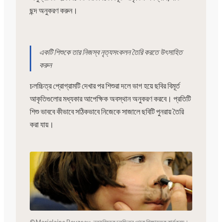
ছন্দ অনুকরণ করুন।
একটি শিশুকে তার নিজস্ব নৃত্যসংকলন তৈরি করতে উৎসাহিত
করুন
চলচ্চিত্র প্রোগ্রামটি দেখার পর শিশুরা দলে ভাগ হয়ে ছবির বিমূর্ত
আকৃতিগুলোর মধ্যকার আপেক্ষিক অবস্থান অনুকরণ করবে। প্রতিটি
শিশু ভাববে কীভাবে সঠিকভাবে নিজেকে সাজালে ছবিটি পুনরায় তৈরি
করা যায়।
© Marjolaine Rouzeau. নৃত্যবিষয়ক চলচ্চিত্র থেকে শিক্ষামূলক কার্যক্রম।