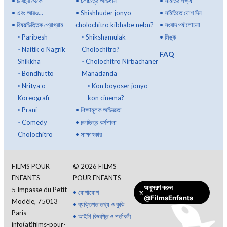
•
৯ বছর থেকে
•
চলচ্চিত্র অভিধান
•
সমিতির লক্ষ্য
•
এবং আরও...
•
Shishhuder jonyo
•
সমিতিতে যোগ দিন
•
বিষয়ভিত্তিক প্রোগ্রাম
cholochitro kibhabe nebn?
•
সংবাদ পর্যালোচনা
◦
Paribesh
◦
Shikshamulak
•
লিঙ্ক
◦
Naitik o Nagrik
Cholochitro?
FAQ
Shikkha
◦
Cholochitro Nirbachaner
◦
Bondhutto
Manadanda
◦
Nritya o
◦
Kon boyoser jonyo
Koreografi
kon cinema?
◦
Prani
•
শিক্ষামূলক অভিজ্ঞতা
◦
Comedy
•
চলচ্চিত্র কর্মশালা
Cholochitro
•
সাক্ষাৎকার
FILMS POUR
©
2026
FILMS
ENFANTS
POUR ENFANTS
অনুসরণ করুন
5 Impasse du Petit
•
যোগাযোগ
@FilmsEnfants
Modèle, 75013
•
ব্যক্তিগত তথ্য ও কুকি
Paris
•
আইনি বিজ্ঞপ্তি ও শর্তাবলী
info(at)films-pour-