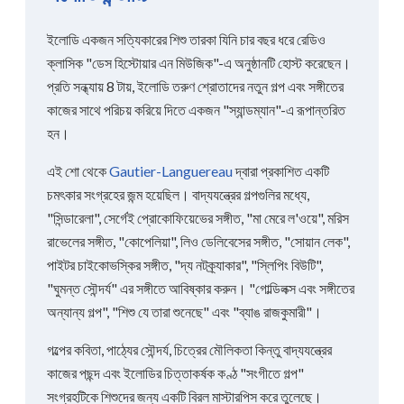
ইলোডি একজন সত্যিকারের শিশু তারকা যিনি চার বছর ধরে রেডিও
ক্লাসিক "ডেস হিস্টোয়ার এন মিউজিক"-এ অনুষ্ঠানটি হোস্ট করেছেন।
প্রতি সন্ধ্যায় 8 টায়, ইলোডি তরুণ শ্রোতাদের নতুন গল্প এবং সঙ্গীতের
কাজের সাথে পরিচয় করিয়ে দিতে একজন "স্যান্ডম্যান"-এ রূপান্তরিত
হন।
এই শো থেকে
Gautier-Languereau
দ্বারা প্রকাশিত একটি
চমৎকার সংগ্রহের জন্ম হয়েছিল। বাদ্যযন্ত্রের গল্পগুলির মধ্যে,
"সিন্ডারেলা", সের্গেই প্রোকোফিয়েভের সঙ্গীত, "মা মেরে ল'ওয়ে", মরিস
রাভেলের সঙ্গীত, "কোপেলিয়া", লিও ডেলিবেসের সঙ্গীত, "সোয়ান লেক",
পাইটর চাইকোভস্কির সঙ্গীত, "দ্য নটক্র্যাকার", "স্লিপিং বিউটি",
"ঘুমন্ত সৌন্দর্য" এর সঙ্গীতে আবিষ্কার করুন। "গোল্ডিলক্স এবং সঙ্গীতের
অন্যান্য গল্প", "শিশু যে তারা শুনেছে" এবং "ব্যাঙ রাজকুমারী"।
গল্পের কবিতা, পাঠ্যের সৌন্দর্য, চিত্রের মৌলিকতা কিন্তু বাদ্যযন্ত্রের
কাজের পছন্দ এবং ইলোডির চিত্তাকর্ষক কণ্ঠ "সংগীতে গল্প"
সংগ্রহটিকে শিশুদের জন্য একটি বিরল মাস্টারপিস করে তুলেছে।