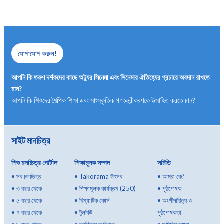
যোগাযোগ করুন!
আপনি কি তরুণ দর্শকদের কাছে অট্যুর সিনেমা এবং সিনেমার ঐতিহ্যের প্রচারে অবদান রাখতে
চান?
আপনি কি শিশুদের শৈল্পিক শিক্ষা এবং সাংস্কৃতিক গণতন্ত্রীকরণকে উত্সাহিত করতে চান?
সাইট মানচিত্র
শিশু চলচ্চিত্র পোর্টাল
শিক্ষামূলক সম্পদ
সমিতি
•
সব চলচ্চিত্র
•
Takorama উৎসব
•
আমরা কে?
•
৩ বছর থেকে
•
শিক্ষামূলক কার্যক্রম (250)
•
পৃষ্ঠপোষক
•
৫ বছর থেকে
•
থিম্যাটিক কোর্স
•
অংশীদারিত্ব ও
•
৭ বছর থেকে
•
টুলকিট
পৃষ্ঠপোষকতা