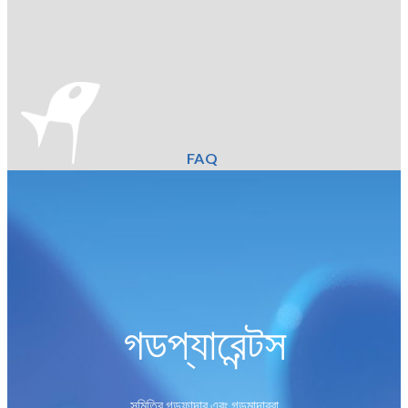
FAQ
গডপ্যারেন্টস
সমিতির গডফাদার এবং গডমাদাররা