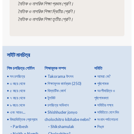
নৈতিক ও নাগরিক শিক্ষা প্রথম শ্রেণি।
নৈতিক ও নাগরিক শিক্ষা দ্বিতীয় শ্রেণি।
নৈতিক ও নাগরিক শিক্ষা তৃতীয় শ্রেণি।
সাইট মানচিত্র
শিশু চলচ্চিত্র পোর্টাল
শিক্ষামূলক সম্পদ
সমিতি
•
সব চলচ্চিত্র
•
Takorama উৎসব
•
আমরা কে?
•
৩ বছর থেকে
•
শিক্ষামূলক কার্যক্রম (250)
•
পৃষ্ঠপোষক
•
৫ বছর থেকে
•
থিম্যাটিক কোর্স
•
অংশীদারিত্ব ও
•
৭ বছর থেকে
•
টুলকিট
পৃষ্ঠপোষকতা
•
৯ বছর থেকে
•
চলচ্চিত্র অভিধান
•
সমিতির লক্ষ্য
•
এবং আরও...
•
Shishhuder jonyo
•
সমিতিতে যোগ দিন
•
বিষয়ভিত্তিক প্রোগ্রাম
cholochitro kibhabe nebn?
•
সংবাদ পর্যালোচনা
◦
Paribesh
◦
Shikshamulak
•
লিঙ্ক
◦
Naitik o Nagrik
Cholochitro?