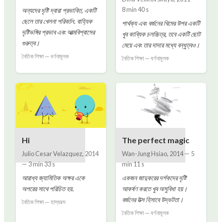
8 min 40 s
অন্যদের দৃষ্টি দ্বারা প্রভাবিত, একটি
ছেলে তার খেলনা পরিবর্তন. বাহ্যিক
পার্থক্য এবং বর্জনের থিমের উপর একটি
দৃষ্টিভঙ্গির প্রভাব এবং আত্মবিশ্বাসের
খুব কাব্যিক চলচ্চিত্র, তবে একটি ছোট
গুরুত্ব।
মেয়ে এবং তার দাদার মধ্যে বন্ধুত্বও।
নৈতিক শিক্ষা — বর্ণনামূলক
নৈতিক শিক্ষা — বর্ণনামূলক
Hi
The perfect magic
Julio Cesar Velazquez
,
2014
Wan-Jung Hsiao
,
2014
—
5
—
3 min 33 s
min 11 s
আরাধ্য জ্যামিতিক অক্ষর একে
একজন জাদুকরের দর্শকদের দৃষ্টি
অপরের সাথে পরিচিত হয়.
আকর্ষণ করতে খুব অসুবিধা হয়।
বর্জনের উত্স হিসাবে উদ্ভটতা।
নৈতিক শিক্ষা — হাস্যরস
নৈতিক শিক্ষা — বর্ণনামূলক