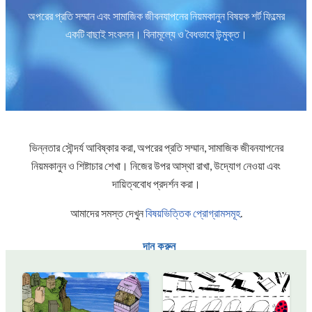
অপরের প্রতি সম্মান এবং সামাজিক জীবনযাপনের নিয়মকানুন বিষয়ক শর্ট ফিল্মের
একটি বাছাই সংকলন। বিনামূল্যে ও বৈধভাবে উন্মুক্ত।
ভিন্নতার সৌন্দর্য আবিষ্কার করা, অপরের প্রতি সম্মান, সামাজিক জীবনযাপনের
নিয়মকানুন ও শিষ্টাচার শেখা। নিজের উপর আস্থা রাখা, উদ্যোগ নেওয়া এবং
দায়িত্ববোধ প্রদর্শন করা।
আমাদের সমস্ত দেখুন
বিষয়ভিত্তিক প্রোগ্রামসমূহ
.
দান করুন