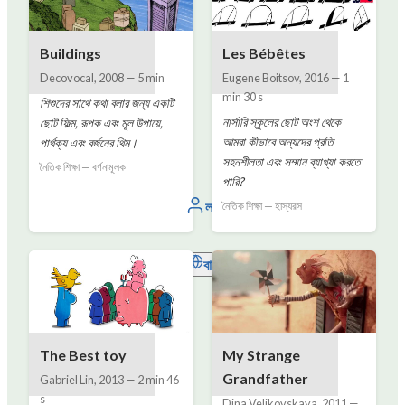
Buildings
Les Bébêtes
Decovocal
,
2008
—
5 min
Eugene Boitsov
,
2016
—
1
min 30 s
শিশুদের সাথে কথা বলার জন্য একটি
নার্সারি স্কুলের ছোট অংশ থেকে
ছোট ফিল্ম, রূপক এবং মূল উপায়ে,
আমরা কীভাবে অন্যদের প্রতি
পার্থক্য এবং বর্জনের থিম।
সহনশীলতা এবং সম্মান ব্যাখ্যা করতে
নৈতিক শিক্ষা — বর্ণনামূলক
পারি?
লগইন
নৈতিক শিক্ষা — হাস্যরস
বাংলা
The Best toy
My Strange
Grandfather
Gabriel Lin
,
2013
—
2 min 46
s
Dina Velikovskaya
,
2011
—