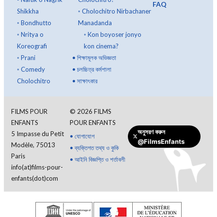
FAQ
Shikkha
◦
Cholochitro Nirbachaner
◦
Bondhutto
Manadanda
◦
Nritya o
◦
Kon boyoser jonyo
Koreografi
kon cinema?
◦
Prani
•
শিক্ষামূলক অভিজ্ঞতা
◦
Comedy
•
চলচ্চিত্র কর্মশালা
Cholochitro
•
সাক্ষাৎকার
FILMS POUR
©
2026
FILMS
ENFANTS
POUR ENFANTS
অনুসরণ করুন
5 Impasse du Petit
•
যোগাযোগ
@FilmsEnfants
Modèle, 75013
•
ব্যক্তিগত তথ্য ও কুকি
Paris
•
আইনি বিজ্ঞপ্তি ও শর্তাবলী
info(at)films-pour-
enfants(dot)com