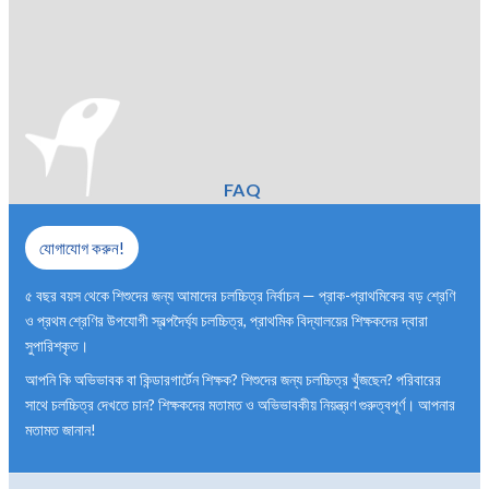
FAQ
যোগাযোগ করুন!
৫ বছর বয়স থেকে শিশুদের জন্য আমাদের চলচ্চিত্র নির্বাচন — প্রাক-প্রাথমিকের বড় শ্রেণি
ও প্রথম শ্রেণির উপযোগী স্বল্পদৈর্ঘ্য চলচ্চিত্র, প্রাথমিক বিদ্যালয়ের শিক্ষকদের দ্বারা
সুপারিশকৃত।
আপনি কি অভিভাবক বা কিন্ডারগার্টেন শিক্ষক? শিশুদের জন্য চলচ্চিত্র খুঁজছেন? পরিবারের
সাথে চলচ্চিত্র দেখতে চান? শিক্ষকদের মতামত ও অভিভাবকীয় নিয়ন্ত্রণ গুরুত্বপূর্ণ। আপনার
মতামত জানান!