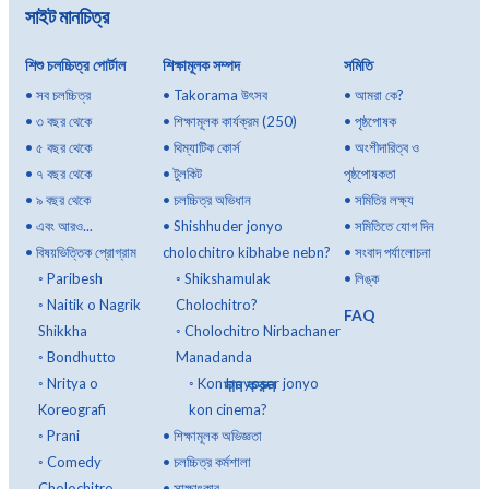
সাইট মানচিত্র
শিশু চলচ্চিত্র পোর্টাল
শিক্ষামূলক সম্পদ
সমিতি
•
সব চলচ্চিত্র
•
Takorama উৎসব
•
আমরা কে?
•
৩ বছর থেকে
•
শিক্ষামূলক কার্যক্রম (250)
•
পৃষ্ঠপোষক
•
৫ বছর থেকে
•
থিম্যাটিক কোর্স
•
অংশীদারিত্ব ও
•
৭ বছর থেকে
•
টুলকিট
পৃষ্ঠপোষকতা
•
৯ বছর থেকে
•
চলচ্চিত্র অভিধান
•
সমিতির লক্ষ্য
•
এবং আরও...
•
Shishhuder jonyo
•
সমিতিতে যোগ দিন
•
বিষয়ভিত্তিক প্রোগ্রাম
cholochitro kibhabe nebn?
•
সংবাদ পর্যালোচনা
◦
Paribesh
◦
Shikshamulak
•
লিঙ্ক
◦
Naitik o Nagrik
Cholochitro?
FAQ
Shikkha
◦
Cholochitro Nirbachaner
◦
Bondhutto
Manadanda
দান করুন
◦
Nritya o
◦
Kon boyoser jonyo
Koreografi
kon cinema?
◦
Prani
•
শিক্ষামূলক অভিজ্ঞতা
◦
Comedy
•
চলচ্চিত্র কর্মশালা
Cholochitro
•
সাক্ষাৎকার