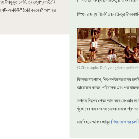
্য উপযুক্ত চলচ্চিত্র প্রোগ্রাম তৈরি
্যাল পট-অ-ফিউ" তৈরি করবেন? আপনার
শিশুদের জন্য নিবেদিত চলচ্চিত্র উৎসবগ
© Christophe Defaye। বুসানে আন্তর্জাতিক শিশ
বিশ্বের চারপাশে, শিশু দর্শকদের জন্য চলচ্
আয়োজন করেন, পরিচালক এবং প্রযোজকদের 
সপ্তম শিল্পের প্রেম ভাগ করে নেওয়ার লক্ষ
খুঁজে বের করার জন্য চমৎকার এবং প্রশং
এর বিষয়ে আরও জানুন
শিশুদের জন্য চলচ্