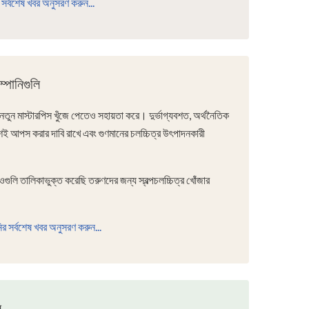
র সর্বশেষ খবর অনুসরণ করুন...
্পানিগুলি
নতুন মাস্টারপিস খুঁজে পেতেও সহায়তা করে। দুর্ভাগ্যবশত, অর্থনৈতিক
ায়শই আপস করার দাবি রাখে এবং গুণমানের চলচ্চিত্র উৎপাদনকারী
গুলি তালিকাভুক্ত করেছি তরুণদের জন্য স্বল্পচলচ্চিত্র খোঁজার
র সর্বশেষ খবর অনুসরণ করুন...
ি