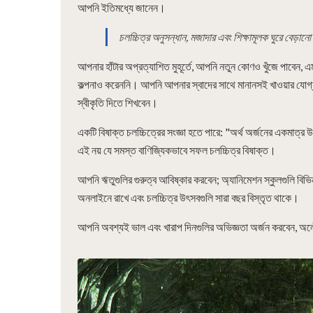
আপনি ইতিমধ্যে জানেন।
চলচ্চিত্র অনুসন্ধান, মজাদার এবং শিক্ষামূলক ঘুরে বেড়ানো
আপনার হাঁটার অপ্রত্যাশিত মুহূর্তে, আপনি নতুন কোণও খুঁজে পাবেন, 
কল্পনাও করেননি। আপনি আপনার স্বাদের সাথে মানানসই খাওয়ার যোগ্য
স্বীকৃতি দিতে শিখবেন।
একটি বিষাক্ত চলচ্চিত্রের সংজ্ঞা হতে পারে: "অর্থ অর্জনের একমাত্র উ
এই নয় যে সমস্ত বাণিজ্যিকভাবে সফল চলচ্চিত্র বিষাক্ত।
আপনি ঋতুগুলির গুরুত্ব আবিষ্কার করবেন; অ্যানিমেশন স্কুলগুলি বিভিন
অনলাইনে রাখে এবং চলচ্চিত্র উৎসবগুলি সারা বছর বিস্তৃত থাকে।
আপনি অবশ্যই ভাল এবং খারাপ দিনগুলির অভিজ্ঞতা অর্জন করবেন, 