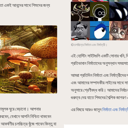
 মতো একই আনন্দের সাথে শিশুদের জন্য
© চলচ্চিত্র নির্মাতা এবং নির্মাত্রী।
এই হোস্টিং সাইটগুলি একটি সোনার খনি, কি
প্রতিভাবান নির্মাতাদের অনুসন্ধান সময়স
আমরা প্রতিদিন নির্মাতা এবং নির্মাত্রীদে
এবং আমাদের সম্পাদকীয় লাইনের সাথে সামঞ্জ
অনুসারে শ্রেণীবদ্ধ করি। আমাদের নির্বা
গুরুত্ব দেয় যাতে শিশুদের শৈল্পিক জাগর
্ষামূলক ঘুরে বেড়ানো। আপনার
এর বিষয়ে আরও জানুন
নির্মাতা এবং নির্মাত
করবেন, যেখানে আপনি নিশ্চিত থাকবেন
র্ষণীয় চলচ্চিত্র খুঁজে পাবেন কিন্তু যা