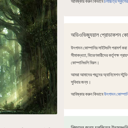
আবিষ্কার করুন কিভাবে
চলচ্চিত্র স্কুলে
অডিওভিজ্যুয়াল প্রোডাকশন কোম
উৎপাদন কোম্পানির সাইটগুলি পরামর্শ করা 
সীমাবদ্ধতা, বিতরণকারীদের কর্তৃপক্ষ প্র
কোম্পানিগুলি বিরল।
আমরা আমাদের পছন্দের অ্যানিমেশন স্টুডিও
সুবিধার জন্য।
আবিষ্কার করুন কিভাবে
উৎপাদন কোম্পানি
শিশুদের জন্য চলচ্চিত্র উৎসবগুল