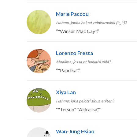
Marie Paccou
Hahmo, jonka haluat reinkarnoida (^_^)?
“
"Winsor Mac Cay".
”
Lorenzo Fresta
Maailma, jossa et haluaisi elää?
“
"Paprika".
”
Xiya Lan
Hahmo, joka pelotti sinua eniten?
“
"Tetsuo" "Akirassa".
”
Wan-Jung Hsiao