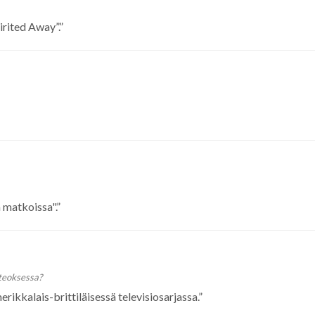
rited Away”.
”
 matkoissa".
”
 teoksessa?
ikkalais-brittiläisessä televisiosarjassa.
”