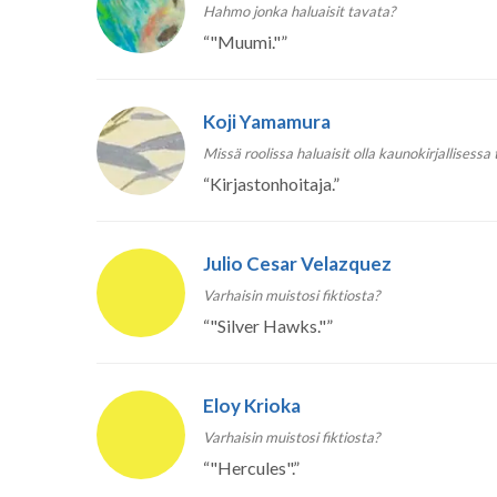
Hahmo jonka haluaisit tavata?
“
"Muumi."
”
Koji Yamamura
Missä roolissa haluaisit olla kaunokirjallisessa
“
Kirjastonhoitaja.
”
Julio Cesar Velazquez
Varhaisin muistosi fiktiosta?
“
"Silver Hawks."
”
Eloy Krioka
Varhaisin muistosi fiktiosta?
“
"Hercules".
”