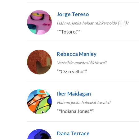
Jorge Tereso
Hahmo, jonka haluat reinkarnoida (^_^)?
“
"Totoro."
”
Rebecca Manley
Varhaisin muistosi fiktiosta?
“
"Ozin velho".
”
Iker Maidagan
Hahmo jonka haluaisit tavata?
“
"Indiana Jones."
”
Dana Terrace