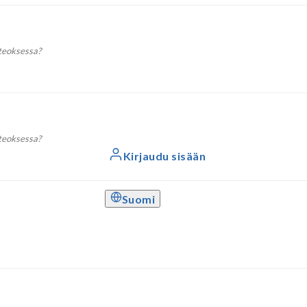
 teoksessa?
 teoksessa?
Kirjaudu sisään
Suomi