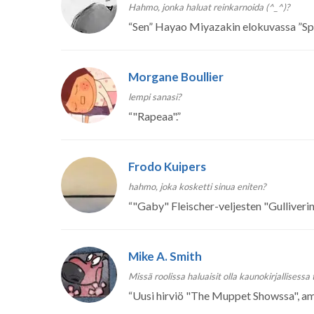
Hahmo, jonka haluat reinkarnoida (^_^)?
“
Sen” Hayao Miyazakin elokuvassa ”Spi
Morgane Boullier
lempi sanasi?
“
"Rapeaa".
”
Frodo Kuipers
hahmo, joka kosketti sinua eniten?
“
"Gaby" Fleischer-veljesten "Gulliverin
Mike A. Smith
Missä roolissa haluaisit olla kaunokirjallisessa
“
Uusi hirviö "The Muppet Showssa", amer