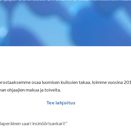
 korostaaksemme osaa luomisen kulissien takaa, loimme vuosina 
n ohjaajien makua ja toiveita.
Tee lahjoitus
aperäinen saari insinöörisankari!
”