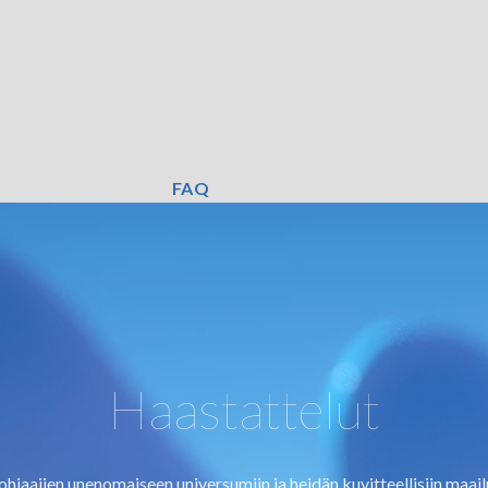
FAQ
Haastattelut
ohjaajien unenomaiseen universumiin ja heidän kuvitteellisiin maai