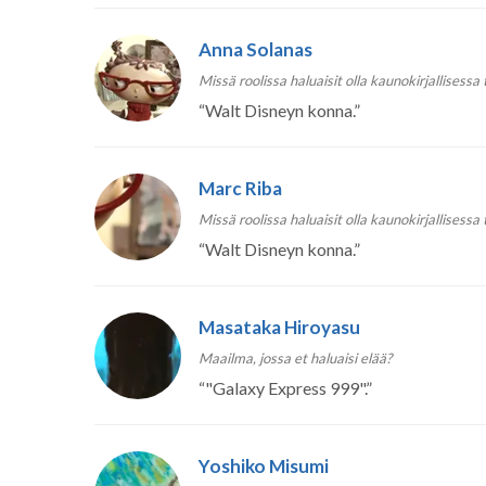
Anna Solanas
Missä roolissa haluaisit olla kaunokirjallisessa
“
Walt Disneyn konna.
”
Marc Riba
Missä roolissa haluaisit olla kaunokirjallisessa
“
Walt Disneyn konna.
”
Masataka Hiroyasu
Maailma, jossa et haluaisi elää?
“
"Galaxy Express 999".
”
Yoshiko Misumi