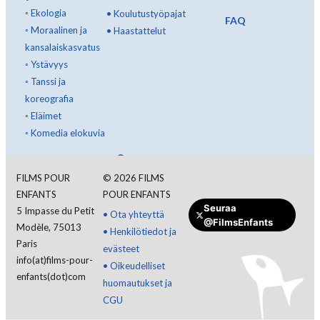
◦
Ekologia
•
Koulutustyöpajat
FAQ
◦
Moraalinen ja
•
Haastattelut
kansalaiskasvatus
◦
Ystävyys
◦
Tanssi ja
koreografia
◦
Eläimet
◦
Komedia elokuvia
Kirjaudu sisään
FILMS POUR
©
2026
FILMS
ENFANTS
POUR ENFANTS
Suomi
Seuraa
5 Impasse du Petit
•
Ota yhteyttä
@FilmsEnfants
Modèle, 75013
•
Henkilötiedot ja
Paris
evästeet
info(at)films-pour-
•
Oikeudelliset
enfants(dot)com
huomautukset ja
CGU