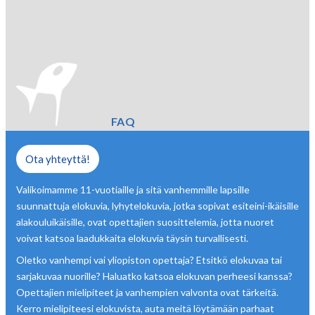
FAQ
Ota yhteyttä!
Valikoimamme 11-vuotiaille ja sitä vanhemmille lapsille
suunnattuja elokuvia, lyhytelokuvia, jotka sopivat esiteini-ikäisille
alakouluikäisille, ovat opettajien suosittelemia, jotta nuoret
voivat katsoa laadukkaita elokuvia täysin turvallisesti.
Oletko vanhempi vai yliopiston opettaja? Etsitkö elokuvaa tai
sarjakuvaa nuorille? Haluatko katsoa elokuvan perheesi kanssa?
Opettajien mielipiteet ja vanhempien valvonta ovat tärkeitä.
Kerro mielipiteesi elokuvista, auta meitä löytämään parhaat