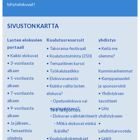
lyhytelokuvat!
SIVUSTON KARTTA
Lasten elokuvien
Koulutusresurssit
yhdistys
portaali
•
Takorama-festivaali
•
Keitä me
•
Kaikki elokuvat
•
Koulutustoiminta (250)
olemme?
•
3-vuotiaasta
•
Temaattinen kurssi
•
alkaen
•
Työkalulaatikko
Kummivanhemmat
•
5-vuotiaasta
•
Elokuvasanasto
•
Kumppanuudet
alkaen
•
Kuinka valita lasten
ja sponsorointi
•
7-vuotiaasta
elokuva?
•
Yhdistyksen
alkaen
◦
Opetuselokuva vai
tavoitteet
•
9-vuotiaasta
opetuselokuva?
•
Liity
Tee lahjoitus
alkaen
◦
Elokuvan valintakriteerit
yhdistykseen
•
Ja jälkeen...
◦
Mitkä elokuvat minkä
•
•
Temaattisia
ikäisille?
Lehdistöarvostelu
ohjelmia
•
Koulutuskokemukset
•
Linkit