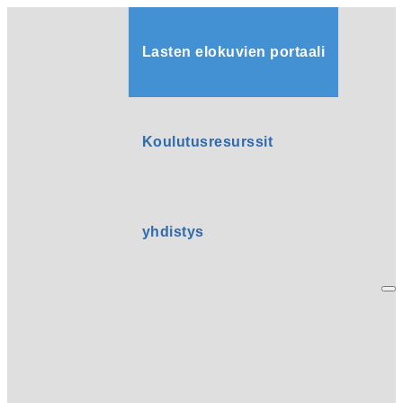
Lasten elokuvien portaali
Koulutusresurssit
yhdistys