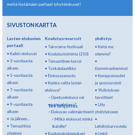
meitä löytämään parhaat lyhytelokuvat!
SIVUSTON KARTTA
Lasten elokuvien
Koulutusresurssit
yhdistys
portaali
•
Takorama-festivaali
•
Keitä me
•
Kaikki elokuvat
•
Koulutustoiminta (250)
olemme?
•
3-vuotiaasta
•
Temaattinen kurssi
•
alkaen
•
Työkalulaatikko
Kummivanhemmat
•
5-vuotiaasta
•
Elokuvasanasto
•
Kumppanuudet
alkaen
•
Kuinka valita lasten
ja sponsorointi
•
7-vuotiaasta
elokuva?
•
Yhdistyksen
alkaen
◦
Opetuselokuva vai
tavoitteet
•
9-vuotiaasta
opetuselokuva?
•
Liity
Tee lahjoitus
alkaen
◦
Elokuvan valintakriteerit
yhdistykseen
•
Ja jälkeen...
◦
Mitkä elokuvat minkä
•
•
Temaattisia
ikäisille?
Lehdistöarvostelu
ohjelmia
•
Koulutuskokemukset
•
Linkit