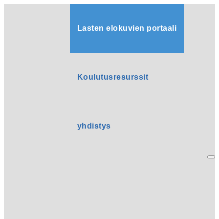
Lasten elokuvien portaali
Koulutusresurssit
yhdistys