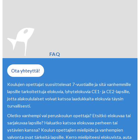
FAQ
Ota yhteyttä!
Koulujen opettajat suosittelevat 7-vuotiaille ja sitä vanhemmille
lapsille tarkoitettuja elokuvia, lyhytelokuvia CE1- ja CE2-lapsille,
jotta alakoululaiset voivat katsoa laadukkaita elokuvia täysin
turvallisesti.
Oletko vanhempi vai peruskoulun opettaja? Etsitkö elokuvaa tai
sarjakuvaa lapsille? Haluatko katsoa elokuvaa perheen tai
ystävien kanssa? Koulun opettajien mielipide ja vanhempien
valvonta ovat tärkeitä lapsille. Kerro mielipiteesi elokuvista, auta