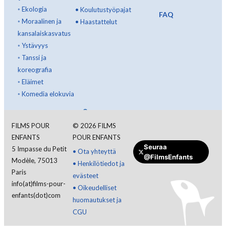
◦
Ekologia
•
Koulutustyöpajat
FAQ
◦
Moraalinen ja
•
Haastattelut
kansalaiskasvatus
◦
Ystävyys
◦
Tanssi ja
koreografia
◦
Eläimet
◦
Komedia elokuvia
Kirjaudu sisään
FILMS POUR
©
2026
FILMS
ENFANTS
POUR ENFANTS
Suomi
Seuraa
5 Impasse du Petit
•
Ota yhteyttä
@FilmsEnfants
Modèle, 75013
•
Henkilötiedot ja
Paris
evästeet
info(at)films-pour-
•
Oikeudelliset
enfants(dot)com
huomautukset ja
CGU