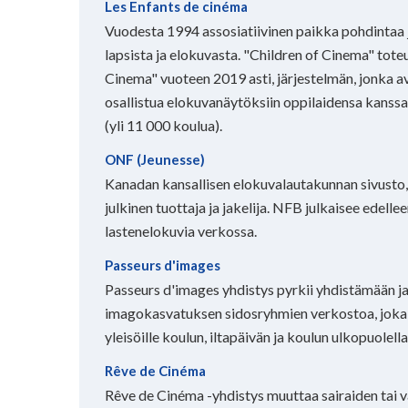
Les Enfants de cinéma
Vuodesta 1994 assosiatiivinen paikka pohdintaa j
lapsista ja elokuvasta. "Children of Cinema" toteu
Cinema" vuoteen 2019 asti, järjestelmän, jonka av
osallistua elokuvanäytöksiin oppilaidensa kanss
(yli 11 000 koulua).
ONF (Jeunesse)
Kanadan kansallisen elokuvalautakunnan sivusto,
julkinen tuottaja ja jakelija. NFB julkaisee edelle
lastenelokuvia verkossa.
Passeurs d'images
Passeurs d'images yhdistys pyrkii yhdistämään j
imagokasvatuksen sidosryhmien verkostoa, joka 
yleisöille koulun, iltapäivän ja koulun ulkopuolella
Rêve de Cinéma
Rêve de Cinéma -yhdistys muuttaa sairaiden tai 