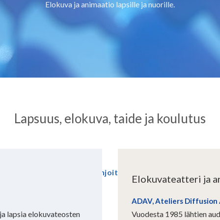
Elokuva ja animaatio lapsille ja nuorille.
Lapsuus, elokuva, taide ja koulutus
Tee lahjoitus
Elokuvateatteri ja 
ADAV, Ateliers Diffusion
ja lapsia elokuvateosten
Vuodesta 1985 lähtien aud