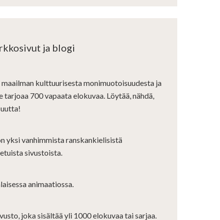
kkosivut ja blogi
i maailman kulttuurisesta monimuotoisuudesta ja
e tarjoaa 700 vapaata elokuvaa. Löytää, nähdä,
suutta!
 yksi vanhimmista ranskankielisistä
tuista sivustoista.
alaisessa animaatiossa.
vusto, joka sisältää yli 1000 elokuvaa tai sarjaa.