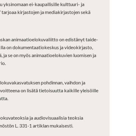
 yksinomaan ei-kaupallisille kulttuuri- ja
tarjoaa kirjastojen ja mediakirjastojen sekä
skan animaatioelokuvaliitto on edistänyt taide-
la on dokumentaatiokeskus ja videokirjasto,
tä, ja se on myös animaatioelokuvien luomisen ja
io.
e
elokuvakasvatuksen pohdinnan, vaihdon ja
oitteena on lisätä tietoisuutta kaikille yleisöille
utta.
okuvateoksia ja audiovisuaalisia teoksia
östön L. 331-1 artiklan mukaisesti.