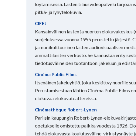
löytämisessä. Lasten tilausvideopalvelu tarjoaa 
pitkä- ja lyhytelokuvia.
CIFEJ
Kansainvälinen lasten ja nuorten elokuvakeskus 
suojeluksessa vuonna 1955 perustettu järjestö. 
ja monikulttuurinen lasten audiovisuaalisen media
ammattilaisten verkosto. Se kannustaa erityisesti
tiedotusvälineiden tuotantoon, jakeluun ja edistä
Cinéma Public Films
Itsenäinen jakeluyhtiö, joka keskittyy nuorille su
Perustamisestaan ​​lähtien Cinéma Public Films on 
elokuvaa elokuvateattereissa.
Cinémathèque Robert-Lynen
Pariisin kaupungin Robert-Lynen-elokuvakirjasto 
opetukselle omistettu paikka vuodesta 1926. Elo
tehdä elokuvasta koulutusväline, virkistysnäyte j