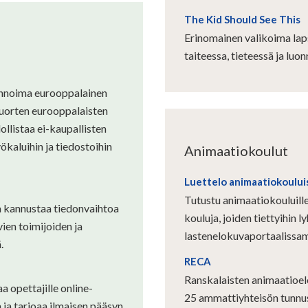
The Kid Should See This
Erinomainen valikoima lapsi
taiteessa, tieteessä ja luo
linnoima eurooppalainen
nuorten eurooppalaisten
llistaa ei-kaupallisten
ökaluihin ja tiedostoihin
Animaatiokoulut
Luettelo animaatiokoului
Tutustu animaatiokouluille
 kannustaa tiedonvaihtoa
kouluja, joiden tiettyihin l
ien toimijoiden ja
lastenelokuvaportaalissa
.
RECA
Ranskalaisten animaatioe
 opettajille online-
25 ammattiyhteisön tunnu
a ja tarjoaa ilmaisen pääsyn