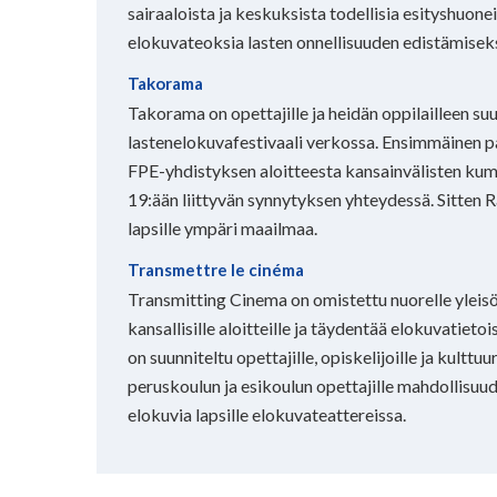
sairaaloista ja keskuksista todellisia esityshuonei
elokuvateoksia lasten onnellisuuden edistämiseks
Takorama
Takorama on opettajille ja heidän oppilailleen su
lastenelokuvafestivaali verkossa. Ensimmäinen p
FPE-yhdistyksen aloitteesta kansainvälisten ku
19:ään liittyvän synnytyksen yhteydessä. Sitten R
lapsille ympäri maailmaa.
Transmettre le cinéma
Transmitting Cinema on omistettu nuorelle yleisö
kansallisille aloitteille ja täydentää elokuvatietois
on suunniteltu opettajille, opiskelijoille ja kulttuur
peruskoulun ja esikoulun opettajille mahdollisuud
elokuvia lapsille elokuvateattereissa.