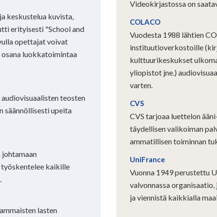
Videokirjastossa on saatav
a keskustelua kuvista,
COLACO
tti erityisesti "School and
Vuodesta 1988 lähtien CO
ulla opettajat voivat
instituutioverkostoille (ki
a osana luokkatoimintaa
kulttuurikeskukset ulkomail
yliopistot jne.) audiovisu
varten.
 audiovisuaalisten teosten
CVS
en säännöllisesti upeita
CVS tarjoaa luettelon ääni
täydellisen valikoiman palv
ammatillisen toiminnan tu
a johtamaan
UniFrance
työskentelee kaikille
Vuonna 1949 perustettu Un
.
valvonnassa organisaatio,
ja viennistä kaikkialla maa
vammaisten lasten