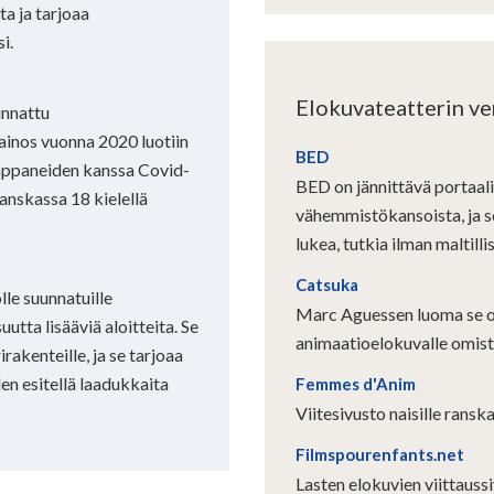
ta ja tarjoaa
i.
Elokuvateatterin ver
unnattu
ainos vuonna 2020 luotiin
BED
mppaneiden kanssa Covid-
BED on jännittävä portaal
anskassa 18 kielellä
vähemmistökansoista, ja s
lukea, tutkia ilman maltilli
Catsuka
lle suunnatuille
Marc Aguessen luoma se on
uutta lisääviä aloitteita. Se
animaatioelokuvalle omiste
irakenteille, ja se tarjoaa
en esitellä laadukkaita
Femmes d'Anim
Viitesivusto naisille ransk
Filmspourenfants.net
Lasten elokuvien viittaussi