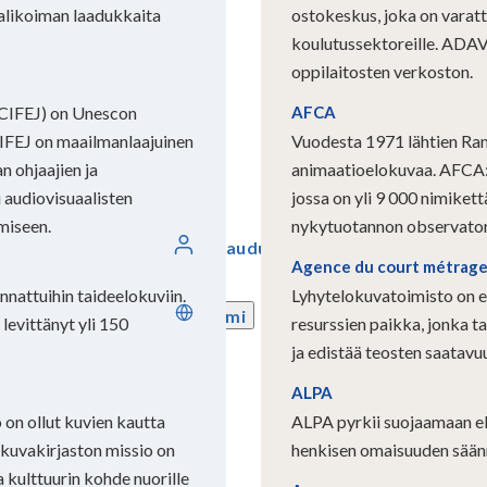
valikoiman laadukkaita
ostokeskus, joka on varattu
koulutussektoreille. ADAV 
oppilaitosten verkoston.
(CIFEJ) on Unescon
AFCA
CIFEJ on maailmanlaajuinen
Vuodesta 1971 lähtien Ran
n ohjaajien ja
animaatioelokuvaa. AFCA:l
 audiovisuaalisten
jossa on yli 9 000 nimiket
miseen.
nykytuotannon observator
Kirjaudu sisään
Agence du court métrag
unnattuihin taideelokuviin.
Lyhytelokuvatoimisto on 
Suomi
levittänyt yli 150
resurssien paikka, jonka tav
ja edistää teosten saatavu
ALPA
on ollut kuvien kautta
ALPA pyrkii suojaamaan el
kuvakirjaston missio on
henkisen omaisuuden säänn
a kulttuurin kohde nuorille