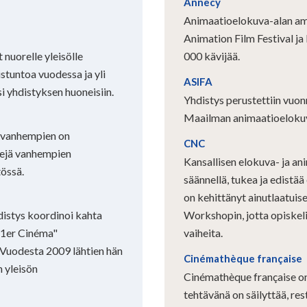
Annecy
Animaatioelokuva-alan amm
Animation Film Festival ja
nuorelle yleisölle
000 kävijää.
stuntoa vuodessa ja yli
ASIFA
i yhdistyksen huoneisiin.
Yhdistys perustettiin vuon
Maailman animaatioeloku
a vanhempien on
CNC
kejä vanhempien
Kansallisen elokuva- ja 
tössä.
säännellä, tukea ja edistä
on kehittänyt ainutlaatui
istys koordinoi kahta
Workshopin, jotta opiskel
 1er Cinéma"
vaiheita.
. Vuodesta 2009 lähtien hän
Cinémathèque française
 yleisön
Cinémathèque française on
tehtävänä on säilyttää, res