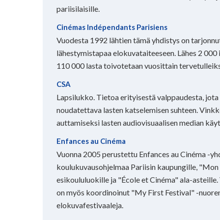
pariisilaisille.
Cinémas Indépendants Parisiens
Vuodesta 1992 lähtien tämä yhdistys on tarjonnut 
lähestymistapaa elokuvataiteeseen. Lähes 2 000 i
110 000 lasta toivotetaan vuosittain tervetulleiks
CSA
Lapsilukko. Tietoa erityisestä valppaudesta, jot
noudatettava lasten katselemisen suhteen. Vink
auttamiseksi lasten audiovisuaalisen median käy
Enfances au Cinéma
Vuonna 2005 perustettu Enfances au Cinéma -yhd
koulukuvausohjelmaa Pariisin kaupungille, "Mon
esikoululuokille ja "École et Cinéma" ala-asteille
on myös koordinoinut "My First Festival" -nuoren
elokuvafestivaaleja.