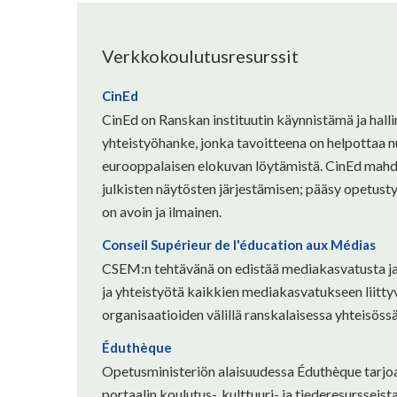
Verkkokoulutusresurssit
CinEd
CinEd on Ranskan instituutin käynnistämä ja hal
yhteistyöhanke, jonka tavoitteena on helpottaa 
eurooppalaisen elokuvan löytämistä. CinEd mahdo
julkisten näytösten järjestämisen; pääsy opetusty
on avoin ja ilmainen.
Conseil Supérieur de l'éducation aux Médias
CSEM:n tehtävänä on edistää mediakasvatusta ja
ja yhteistyötä kaikkien mediakasvatukseen liittyv
organisaatioiden välillä ranskalaisessa yhteisössä
Éduthèque
Opetusministeriön alaisuudessa Éduthèque tarjoaa
portaalin koulutus-, kulttuuri- ja tiederesursseist