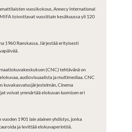
attilaisten vuosikokous, Annecy International
 MIFA toivottavat vuosittain kesäkuussa yli 120
na 1960 Ranskassa. Järjestää erityisesti
vapäivää.
animaatiokuvakeskuksen (CNC) tehtävänä on
ä elokuvaa, audiovisuaalista ja multimediaa. CNC
sen kuvakasvatusjärjestelmän, Cinema
ijat voivat ymmärtää elokuvan luomisen eri
 vuoden 1901 lain alainen yhdistys, jonka
tauroida ja levittää elokuvaperintöä.