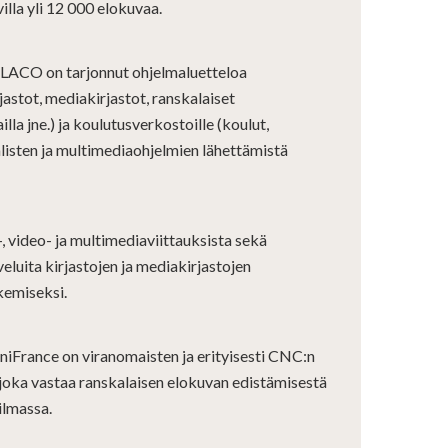
illa yli 12 000 elokuvaa.
LACO on tarjonnut ohjelmaluetteloa
rjastot, mediakirjastot, ranskalaiset
la jne.) ja koulutusverkostoille (koulut,
aalisten ja multimediaohjelmien lähettämistä
-, video- ja multimediaviittauksista sekä
eluita kirjastojen ja mediakirjastojen
kemiseksi.
iFrance on viranomaisten ja erityisesti CNC:n
 joka vastaa ranskalaisen elokuvan edistämisestä
ilmassa.