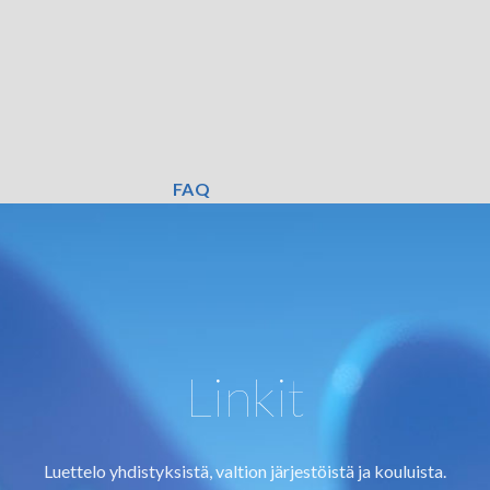
FAQ
Linkit
Luettelo yhdistyksistä, valtion järjestöistä ja kouluista.