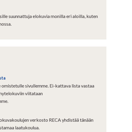
lle suunnattuja elokuvia monilla eri aloilla, kuten
nnossa.
sta
 omistetulle sivullemme. Ei-kattava lista vastaa
yhytelokuviin viitataan
mme.
lokuvakoulujen verkosto RECA yhdistää tänään
stamaa laatukoulua.