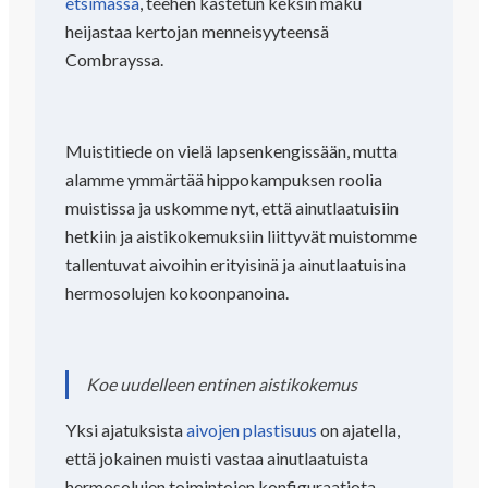
etsimässä
, teehen kastetun keksin maku
heijastaa kertojan menneisyyteensä
Combrayssa.
Muistitiede on vielä lapsenkengissään, mutta
alamme ymmärtää hippokampuksen roolia
muistissa ja uskomme nyt, että ainutlaatuisiin
hetkiin ja aistikokemuksiin liittyvät muistomme
tallentuvat aivoihin erityisinä ja ainutlaatuisina
hermosolujen kokoonpanoina.
Koe uudelleen entinen aistikokemus
Yksi ajatuksista
aivojen plastisuus
on ajatella,
että jokainen muisti vastaa ainutlaatuista
hermosolujen toimintojen konfiguraatiota.