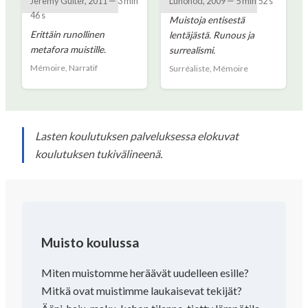
Jeremy Guiter
,
2011
—
3 min
Lunohod
,
2009
—
5 min 52 s
46 s
Muistoja entisestä
Erittäin runollinen
lentäjästä. Runous ja
metafora muistille.
surrealismi.
Mémoire, Narratif
Surréaliste, Mémoire
Lasten koulutuksen palveluksessa elokuvat
koulutuksen tukivälineenä.
Muisto koulussa
Miten muistomme heräävät uudelleen esille?
Mitkä ovat muistimme laukaisevat tekijät?