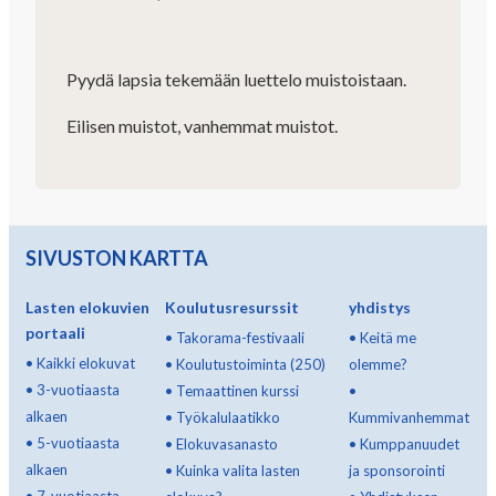
Pyydä lapsia tekemään luettelo muistoistaan.
Eilisen muistot, vanhemmat muistot.
SIVUSTON KARTTA
Lasten elokuvien
Koulutusresurssit
yhdistys
portaali
•
Takorama-festivaali
•
Keitä me
•
Kaikki elokuvat
•
Koulutustoiminta (250)
olemme?
•
3-vuotiaasta
•
Temaattinen kurssi
•
alkaen
•
Työkalulaatikko
Kummivanhemmat
•
5-vuotiaasta
•
Elokuvasanasto
•
Kumppanuudet
alkaen
•
Kuinka valita lasten
ja sponsorointi