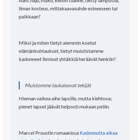
Ääni, haju, maku, kehon tilanne, tietty lämpötila,
ilman kosteus, mittakaavasuhde esineeseen tai
paikkaan?
Miksi ja miten tietyt aiemmin koetut
elämänkohtaukset, tietyt muististamme
kadonneet ihmiset yhtäkkiä heräävät henkiin?
Muistomme laukaisevat tekijät
Hieman vaikea aihe lapsille, mutta kiehtova;
pienet lapset jäävät helposti mukaan peliin.
Marcel Proustin romaanissa
Kadonnutta aikaa