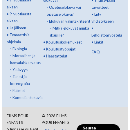
•
7-vuotiaasta
elokuva?
•
Yhdistyksen
alkaen
◦
Opetuselokuva vai
tavoitteet
•
9-vuotiaasta
opetuselokuva?
•
Liity
alkaen
◦
Elokuvan valintakriteerit
yhdistykseen
•
Ja jälkeen...
◦
Mitkä elokuvat minkä
•
•
Temaattisia
ikäisille?
Lehdistöarvostelu
ohjelmia
•
Koulutuskokemukset
•
Linkit
◦
Ekologia
•
Koulutustyöpajat
FAQ
◦
Moraalinen ja
•
Haastattelut
kansalaiskasvatus
◦
Ystävyys
◦
Tanssi ja
koreografia
◦
Eläimet
◦
Komedia elokuvia
FILMS POUR
©
2026
FILMS
ENFANTS
POUR ENFANTS
Seuraa
5 Impasse du Petit