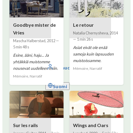
Goodbye mister de
Le retour
Vries
Natalia Chernysheva
,
2014
—
1 min 26 s
Mascha Halberstad
,
2012
—
5 min 48 s
Asiat eivät ole enää
samoja kuin lapsuuden
Esine, ääni, haju... Ja
muistoissamme.
yhtäkkiä muistomme
Kirjaudu sisään
nousevat uudelleen esiin.
Mémoire, Narratif
Mémoire, Narratif
Suomi
Sur les rails
Wings and Oars