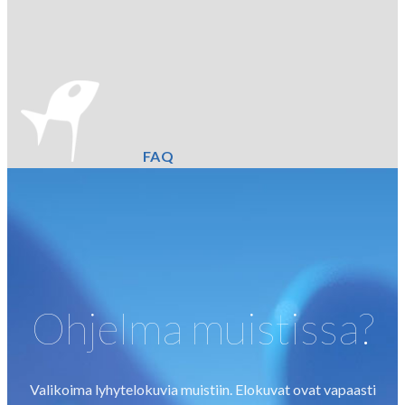
FAQ
Ohjelma muistissa?
Valikoima lyhytelokuvia muistiin. Elokuvat ovat vapaasti