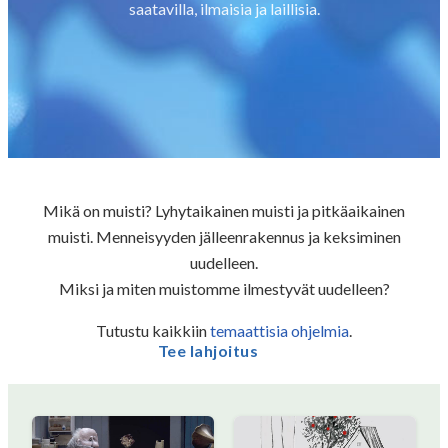
saatavilla, ilmaisia ​​ja laillisia.
Mikä on muisti? Lyhytaikainen muisti ja pitkäaikainen
muisti. Menneisyyden jälleenrakennus ja keksiminen
uudelleen.
Miksi ja miten muistomme ilmestyvät uudelleen?
Tutustu kaikkiin
temaattisia ohjelmia
.
Tee lahjoitus