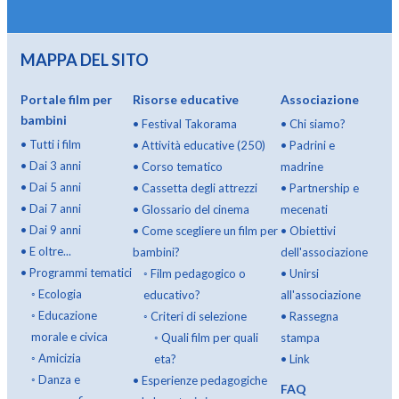
MAPPA DEL SITO
Portale film per
Risorse educative
Associazione
bambini
•
Festival Takorama
•
Chi siamo?
•
Tutti i film
•
Attività educative (250)
•
Padrini e
•
Dai 3 anni
•
Corso tematico
madrine
•
Dai 5 anni
•
Cassetta degli attrezzi
•
Partnership e
•
Dai 7 anni
•
Glossario del cinema
mecenati
•
Dai 9 anni
•
Come scegliere un film per
•
Obiettivi
•
E oltre...
bambini?
dell'associazione
•
Programmi tematici
◦
Film pedagogico o
•
Unirsi
◦
Ecologia
educativo?
all'associazione
◦
Educazione
◦
Criteri di selezione
•
Rassegna
morale e civica
◦
Quali film per quali
stampa
◦
Amicizia
eta?
•
Link
◦
Danza e
•
Esperienze pedagogiche
FAQ