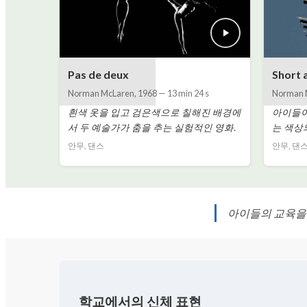
Pas de deux
Short 
Norman McLaren
,
1968
—
13 min 24 s
Norman 
흰색 옷을 입고 검은색으로 칠해진 배경에
아이들이
서 두 예술가가 춤을 추는 실험적인 영화.
는 색상
안무, 댄스
안무, 댄
아이들의 교육을 
학교에서의 신체 표현