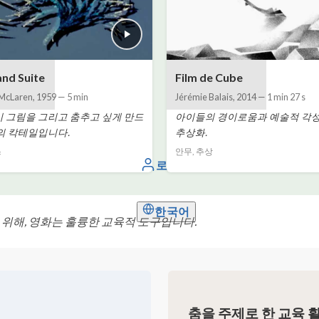
and Suite
Film de Cube
McLaren
,
1959
—
5 min
Jérémie Balais
,
2014
—
1 min 27 s
 그림을 그리고 춤추고 싶게 만드
아이들의 경이로움과 예술적 각
의 칵테일입니다.
추상화.
스
안무, 추상
로그인
한국어
위해, 영화는 훌륭한 교육적 도구입니다.
춤을 주제로 한 교육 