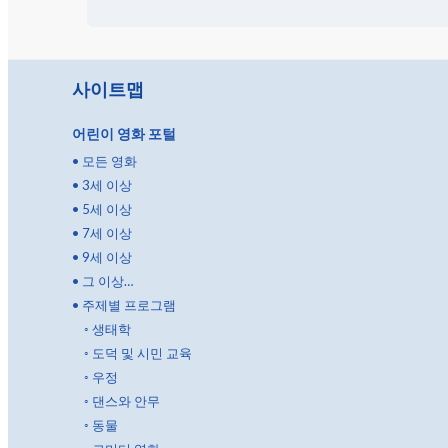
사이트맵
어린이 영화 포털
•
모든 영화
•
3세 이상
•
5세 이상
•
7세 이상
•
9세 이상
•
그 이상…
•
주제별 프로그램
◦
생태학
◦
도덕 및 시민 교육
◦
우정
◦
댄스와 안무
◦
동물