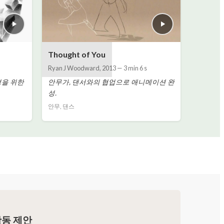
Thought of You
Ryan J Woodward
,
2013
—
3 min 6 s
성을 위한
안무가, 댄서와의 협업으로 애니메이션 완
성.
안무, 댄스
활동 제안