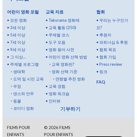
어린이 영화 포털
교육 자료
협회
•
모든 영화
•
Takorama 영화제
•
우리는 누구인가
•
3세 이상
•
교육 활동 (250)
요?
•
5세 이상
•
주제별 코스
•
후원자
•
7세 이상
•
도구 모음
•
파트너십 & 후원
•
9세 이상
•
영화 용어 사전
•
협회 목표
•
그 이상…
•
어린이 영화 선택 방법
•
협회 가입
•
주제별 프로그램
◦
교육 영화란?
•
Press review
◦
생태학
◦
영화 선택 기준
•
링크
◦
도덕 및 시민 교육
◦
연령별 추천 영화
FAQ
◦
우정
•
교육 경험
◦
댄스와 안무
•
영화 워크숍
◦
동물
•
인터뷰
기부하기
◦
코미디 영화
FILMS POUR
©
2026
FILMS
ENFANTS
POUR ENFANTS