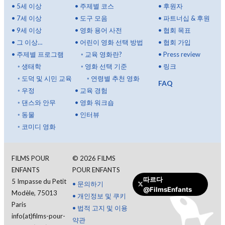
•
5세 이상
•
주제별 코스
•
후원자
•
7세 이상
•
도구 모음
•
파트너십 & 후원
•
9세 이상
•
영화 용어 사전
•
협회 목표
•
그 이상…
•
어린이 영화 선택 방법
•
협회 가입
•
주제별 프로그램
◦
교육 영화란?
•
Press review
◦
생태학
◦
영화 선택 기준
•
링크
◦
도덕 및 시민 교육
◦
연령별 추천 영화
FAQ
◦
우정
•
교육 경험
◦
댄스와 안무
•
영화 워크숍
◦
동물
•
인터뷰
◦
코미디 영화
FILMS POUR
©
2026
FILMS
ENFANTS
POUR ENFANTS
따르다
5 Impasse du Petit
•
문의하기
@FilmsEnfants
Modèle, 75013
•
개인정보 및 쿠키
Paris
•
법적 고지 및 이용
info(at)films-pour-
약관