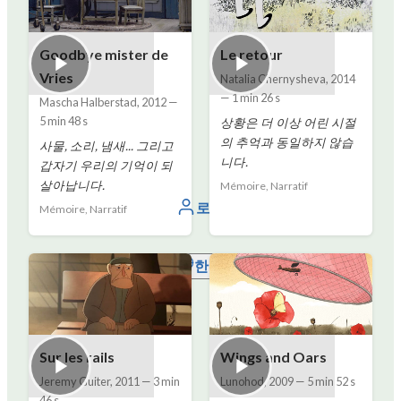
Goodbye mister de
Le retour
Vries
Natalia Chernysheva
,
2014
—
1 min 26 s
Mascha Halberstad
,
2012
—
5 min 48 s
상황은 더 이상 어린 시절
의 추억과 동일하지 않습
사물, 소리, 냄새... 그리고
니다.
갑자기 우리의 기억이 되
살아납니다.
Mémoire, Narratif
로그인
Mémoire, Narratif
한국어
Sur les rails
Wings and Oars
Jeremy Guiter
,
2011
—
3 min
Lunohod
,
2009
—
5 min 52 s
46 s