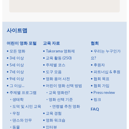
사이트맵
어린이 영화 포털
교육 자료
협회
•
모든 영화
•
Takorama 영화제
•
우리는 누구인가
•
3세 이상
•
교육 활동 (250)
요?
•
5세 이상
•
주제별 코스
•
후원자
•
7세 이상
•
도구 모음
•
파트너십 & 후원
•
9세 이상
•
영화 용어 사전
•
협회 목표
•
그 이상…
•
어린이 영화 선택 방법
•
협회 가입
•
주제별 프로그램
◦
교육 영화란?
•
Press review
◦
생태학
◦
영화 선택 기준
•
링크
◦
도덕 및 시민 교육
◦
연령별 추천 영화
FAQ
◦
우정
•
교육 경험
◦
댄스와 안무
•
영화 워크숍
◦
동물
•
인터뷰