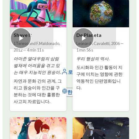
Shave It
De Planeta
J.Tereso and F.Maldonado
,
Leonardo Cavaletti
,
2006
—
2012
—
4 min 11 s
1 min 56 s
아마존 열대우림의 삼림
우리 행성의 역사.
벌채에 어려움을 겪고 있
도시화와 인간 활동이 지
로그인
는 매우 지능적인 원숭이.
구에 미치는 영향에 관한
자연과 문화 간의 관계, 그
역동적인 단편영화입니
리고 원숭이와 인간을 구
다.
한국어
분하는 것에 대한 훌륭한
사고의 자료입니다.