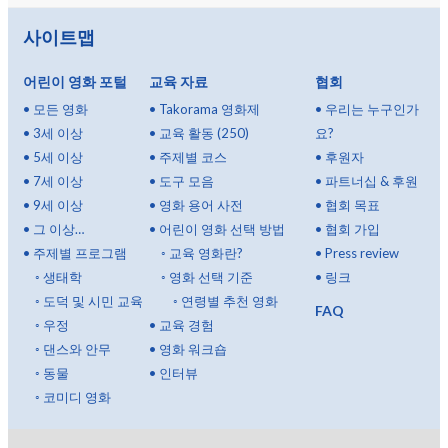
사이트맵
어린이 영화 포털
교육 자료
협회
•
모든 영화
•
Takorama 영화제
•
우리는 누구인가
•
3세 이상
•
교육 활동 (250)
요?
•
5세 이상
•
주제별 코스
•
후원자
•
7세 이상
•
도구 모음
•
파트너십 & 후원
•
9세 이상
•
영화 용어 사전
•
협회 목표
•
그 이상…
•
어린이 영화 선택 방법
•
협회 가입
•
주제별 프로그램
◦
교육 영화란?
•
Press review
◦
생태학
◦
영화 선택 기준
•
링크
◦
도덕 및 시민 교육
◦
연령별 추천 영화
FAQ
◦
우정
•
교육 경험
◦
댄스와 안무
•
영화 워크숍
◦
동물
•
인터뷰
◦
코미디 영화