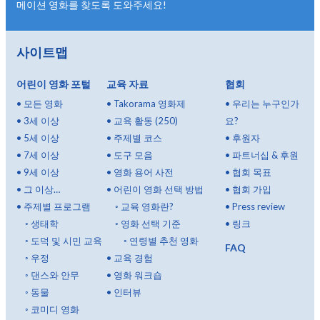
메이션 영화를 찾도록 도와주세요!
사이트맵
어린이 영화 포털
교육 자료
협회
•
모든 영화
•
Takorama 영화제
•
우리는 누구인가
•
3세 이상
•
교육 활동 (250)
요?
•
5세 이상
•
주제별 코스
•
후원자
•
7세 이상
•
도구 모음
•
파트너십 & 후원
•
9세 이상
•
영화 용어 사전
•
협회 목표
•
그 이상…
•
어린이 영화 선택 방법
•
협회 가입
•
주제별 프로그램
◦
교육 영화란?
•
Press review
◦
생태학
◦
영화 선택 기준
•
링크
◦
도덕 및 시민 교육
◦
연령별 추천 영화
FAQ
◦
우정
•
교육 경험
◦
댄스와 안무
•
영화 워크숍
◦
동물
•
인터뷰
◦
코미디 영화