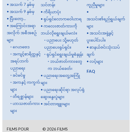
•
အသက် 7 နှစ်မှ
သင်တန်း
ကူညီမှုများ
•
အသက် 9 နှစ်မှ
•
ကိရိယာပုံး
•
•
ပြီးတော့...
•
ရုပ်ရှင်လောကဝေါဟာရ
အသင်း၏ရည်ရွယ်ချက်
•
အကြောင်းအရာ
•
ကလေးဇာတ်ကားကို
များ
အလိုက် အစီအစဉ်
ဘယ်လိုရွေးချယ်မလဲ။
•
အသင်းအဖွဲ့နှင့်
များ
◦
ပညာပေး သို့မဟုတ်
ပူးပေါင်းပါ။
◦
ဂေဟဗေဒ
ပညာပေးရုပ်ရှင်။
•
စာနယ်ဇင်းသုံးသပ်
◦
အကျင့်စာရိတ္တနှင့်
◦
ရုပ်ရှင်ရွေးချယ်မှုစံနှုန်း
ချက်
အရပ်ဘက်
◦
ဘယ်ဇာတ်ကားတွေ
•
လင့်များ
ပညာရေး
က ဘယ်ခေတ်၊
FAQ
◦
ခင်မင်မှု
•
ပညာရေးအတွေ့အကြုံ
◦
အကနှင့် ကကွက်
များ
များ
•
ပညာရေးဆိုင်ရာ အလုပ်ရုံ
◦
တိရစ္ဆာန်များ
ဆွေးနွေးပွဲများ
◦
ဟာသဇာတ်ကား
•
အင်တာဗျူးများ
များ
FILMS POUR
©
2026
FILMS