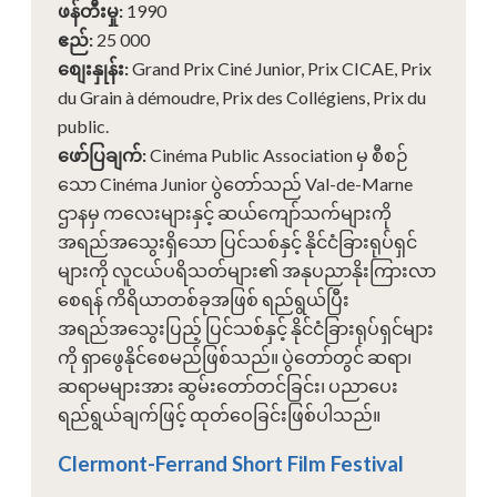
ဖန်တီးမှု
:
1990
ဧည်
:
25 000
စျေးနှုန်း
:
Grand Prix Ciné Junior, Prix CICAE, Prix
du Grain à démoudre, Prix des Collégiens, Prix du
public.
ဖော်ပြချက်
:
Cinéma Public Association မှ စီစဉ်
သော Cinéma Junior ပွဲတော်သည် Val-de-Marne
ဌာနမှ ကလေးများနှင့် ဆယ်ကျော်သက်များကို
အရည်အသွေးရှိသော ပြင်သစ်နှင့် နိုင်ငံခြားရုပ်ရှင်
များကို လူငယ်ပရိသတ်များ၏ အနုပညာနိုးကြားလာ
စေရန် ကိရိယာတစ်ခုအဖြစ် ရည်ရွယ်ပြီး
အရည်အသွေးပြည့် ပြင်သစ်နှင့် နိုင်ငံခြားရုပ်ရှင်များ
ကို ရှာဖွေနိုင်စေမည်ဖြစ်သည်။ ပွဲတော်တွင် ဆရာ၊
ဆရာမများအား ဆွမ်းတော်တင်ခြင်း၊ ပညာပေး
ရည်ရွယ်ချက်ဖြင့် ထုတ်ဝေခြင်းဖြစ်ပါသည်။
Clermont-Ferrand Short Film Festival