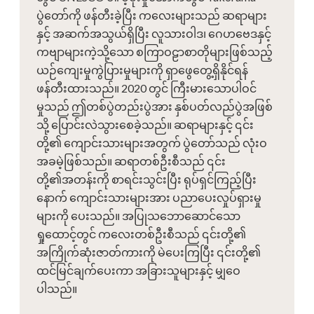
ပွဲတော်ကို ဖန်တီးခဲ့ပြီး ကလေးများသည် ဆရာများ
နှင့် အဆက်အသွယ်ရှိပြီး လူသားဝါဒ၊ ဂေဟဗေဒနှင့်
ကဗျာများကဲ့သို့သော စကြာဝဠာစာတိုများဖြစ်သည့်
ယဉ်ကျေးမှုကွဲပြားမှုများကို ရှာဖွေတွေ့ရှိနိုင်ရန်
ဖန်တီးထားသည်။ 2020 တွင် ကြီးမားသောပါဝင်
မှုသည် ဤတစ်ပွဲတည်းပွဲအား နှစ်ပတ်လည်ပွဲအဖြစ်
သို့ ပြောင်းလဲသွားစေခဲ့သည်။ ဆရာများနှင့် ၎င်း
တို့၏ ကျောင်းသားများအတွက် ပွဲတော်သည် လုံးဝ
အခမဲ့ဖြစ်သည်။ ဆရာတစ်ဦးစီသည် ၎င်း
တို့၏အတန်းကို စာရင်းသွင်းပြီး ရုပ်ရှင်ကြည့်ပြီး
နောက် ကျောင်းသားများအား ပညာပေးလှုပ်ရှားမှု
များကို ပေးသည်။ အပြုသဘောဆောင်သော
ရှုထောင့်တွင် ကလေးတစ်ဦးစီသည် ၎င်းတို့၏
အကြိုက်ဆုံးဇာတ်ကားကို မဲပေးကြပြီး ၎င်းတို့၏
ထင်မြင်ချက်ပေးကာ အခြားသူများနှင့် မျှဝေ
ပါသည်။