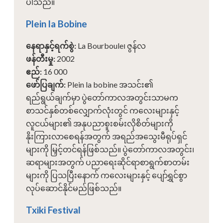
ပါသည်။
Plein la Bobine
နေရာနှင့်ရက်စွဲ
:
La Bourboule၊ ဇွန်လ
ဖန်တီးမှု
:
2002
ဧည်
:
16 000
ဖော်ပြချက်
:
Plein la bobine အသင်း၏
ရည်ရွယ်ချက်မှာ ပွဲတော်ကာလအတွင်းသာမက
စာသင်နှစ်တစ်လျှောက်လုံးတွင် ကလေးများနှင့်
လူငယ်များ၏ အနုပညာစူးစမ်းလိုစိတ်များကို
နိုးကြားလာစေရန်အတွက် အရည်အသွေးမီရုပ်ရှင်
များကို မြှင့်တင်ရန်ဖြစ်သည်။ ပွဲတော်ကာလအတွင်း၊
ဆရာများအတွက် ပညာရေးဆိုင်ရာစာရွက်စာတမ်း
များကို ပြသပြီးနောက် ကလေးများနှင့် ပျော်ရွှင်စွာ
လုပ်ဆောင်နိုင်မည်ဖြစ်သည်။
Txiki Festival