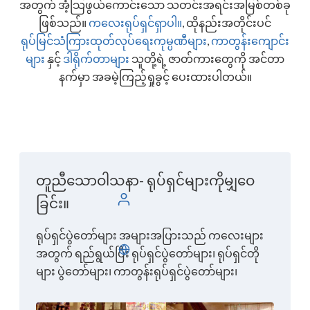
အတွက် အံ့သြဖွယ်ကောင်းသော သတင်းအရင်းအမြစ်တစ်ခု
ဖြစ်သည်။
ကလေးရုပ်ရှင်ရှာပါ။
,
ထိုနည်းအတိုင်းပင်
ရုပ်မြင်သံကြားထုတ်လုပ်ရေးကုမ္ပဏီများ
,
ကာတွန်းကျောင်း
များ
နှင့်
ဒါရိုက်တာများ
သူတို့ရဲ့ ဇာတ်ကားတွေကို အင်တာ
နက်မှာ အခမဲ့ကြည့်ရှုခွင့် ပေးထားပါတယ်။
တူညီသောဝါသနာ- ရုပ်ရှင်များကိုမျှဝေ
လော့ဂ်အင်
ခြင်း။
ရုပ်ရှင်ပွဲတော်များ အများအပြားသည် ကလေးများ
မြန်မာ
အတွက် ရည်ရွယ်ပြီး ရုပ်ရှင်ပွဲတော်များ၊ ရုပ်ရှင်တို
များ ပွဲတော်များ၊ ကာတွန်းရုပ်ရှင်ပွဲတော်များ၊