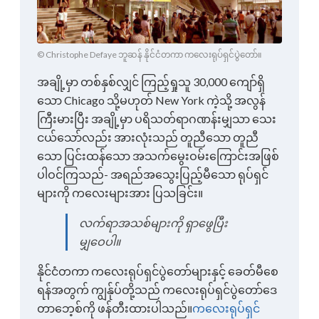
© Christophe Defaye ဘူဆန် နိုင်ငံတကာ ကလေးရုပ်ရှင်ပွဲတော်။
အချို့မှာ တစ်နှစ်လျှင် ကြည့်ရှုသူ 30,000 ကျော်ရှိ
သော Chicago သို့မဟုတ် New York ကဲ့သို့ အလွန်
ကြီးမားပြီး အချို့မှာ ပရိသတ်ရာဂဏန်းမျှသာ သေး
ငယ်သော်လည်း အားလုံးသည် တူညီသော တူညီ
သော ပြင်းထန်သော အသက်မွေးဝမ်းကြောင်းအဖြစ်
ပါဝင်ကြသည်- အရည်အသွေးပြည့်မီသော ရုပ်ရှင်
များကို ကလေးများအား ပြသခြင်း။
လက်ရာအသစ်များကို ရှာဖွေပြီး
မျှဝေပါ။
နိုင်ငံတကာ ကလေးရုပ်ရှင်ပွဲတော်များနှင့် ခေတ်မီစေ
ရန်အတွက် ကျွန်ုပ်တို့သည် ကလေးရုပ်ရှင်ပွဲတော်ဒေ
တာဘေ့စ်ကို ဖန်တီးထားပါသည်။
ကလေးရုပ်ရှင်