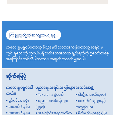
ကြှနျုပျတို့ကိုဆကျသှယျရနျ!
ကလေးရုပ်ရှင်ပွဲတော်ကို စီစဉ်နေပါသလား။ ကျွန်တော်တို့ စာရင်းမ
သွင်းရသေးတဲ့ လူငယ်ပရိသတ်တွေအတွက် ရည်ရွယ်တဲ့ ပွဲတော်တစ်ခု
အကြောင်း သင်သိပါသလား။ အချက်အလက်မျှဝေပါ။
ဆိုက်မြေပုံ
ကလေးရုပ်ရှင်ပေါ်
ပညာရေးအရင်းအမြစ်များ
အသင်းအဖွဲ့
တယ်။
•
Takorama ပွဲတော်
•
ငါတို့က ဘယ်သူလဲ?
•
ရုပ်ရှင်အားလုံး
•
ပညာပေးလုပ်ငန်းများ
•
ထောက်ခံသူများနှင့်
•
အသက် 3 နှစ်မှ
(၂၅၀)၊
အလှူရှင်များ
•
အသက် 5 နှစ်မှ
•
အကြောင်းအရာအလိုက်
•
မိတ်ဖက်များနှင့် ပံ့ပိုး