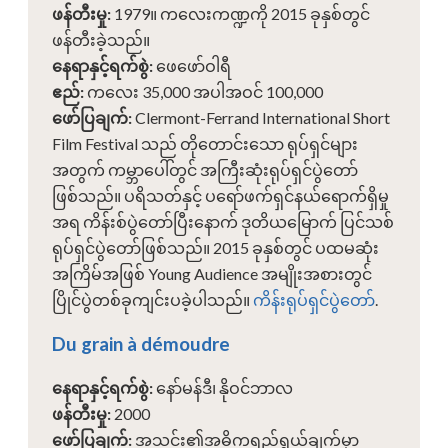
ဖန်တီးမှု
:
1979။ ကလေးကဏ္ဍကို 2015 ခုနှစ်တွင်
ဖန်တီးခဲ့သည်။
နေရာနှင့်ရက်စွဲ
:
ဖေဖော်ဝါရီ
ဧည်
:
ကလေး 35,000 အပါအဝင် 100,000
ဖော်ပြချက်
:
Clermont-Ferrand International Short
Film Festival သည် တိုတောင်းသော ရုပ်ရှင်များ
အတွက် ကမ္ဘာပေါ်တွင် အကြီးဆုံးရုပ်ရှင်ပွဲတော်
ဖြစ်သည်။ ပရိသတ်နှင့် ပရော်ဖက်ရှင်နယ်ရောက်ရှိမှု
အရ ကိန်းစ်ပွဲတော်ပြီးနောက် ဒုတိယမြောက် ပြင်သစ်
ရုပ်ရှင်ပွဲတော်ဖြစ်သည်။ 2015 ခုနှစ်တွင် ပထမဆုံး
အကြိမ်အဖြစ် Young Audience အမျိုးအစားတွင်
ပြိုင်ပွဲတစ်ခုကျင်းပခဲ့ပါသည်။
ကိန်းရုပ်ရှင်ပွဲတော်
.
Du grain à démoudre
နေရာနှင့်ရက်စွဲ
:
နော်မန်ဒီ၊ နိုဝင်ဘာလ
ဖန်တီးမှု
:
2000
ဖော်ပြချက်
:
အသင်း၏အဓိကရည်ရွယ်ချက်မှာ