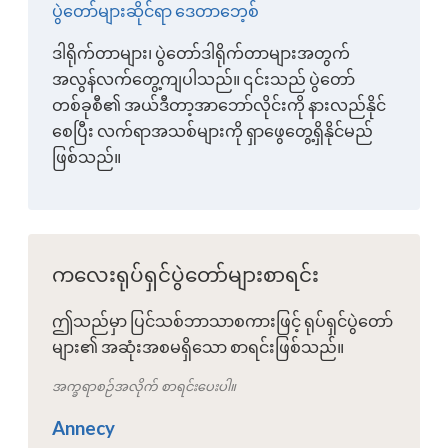
ပွဲတော်များဆိုင်ရာ ဒေတာဘေ့စ်
ဒါရိုက်တာများ၊ ပွဲတော်ဒါရိုက်တာများအတွက်
အလွန်လက်တွေ့ကျပါသည်။ ၎င်းသည် ပွဲတော်
တစ်ခုစီ၏ အယ်ဒီတာ့အာဘော်လိုင်းကို နားလည်နိုင်
စေပြီး လက်ရာအသစ်များကို ရှာဖွေတွေ့ရှိနိုင်မည်
ဖြစ်သည်။
ကလေးရုပ်ရှင်ပွဲတော်များစာရင်း
ဤသည်မှာ ပြင်သစ်ဘာသာစကားဖြင့် ရုပ်ရှင်ပွဲတော်
များ၏ အဆုံးအစမရှိသော စာရင်းဖြစ်သည်။
အက္ခရာစဉ်အလိုက် စာရင်းပေးပါ။
Annecy