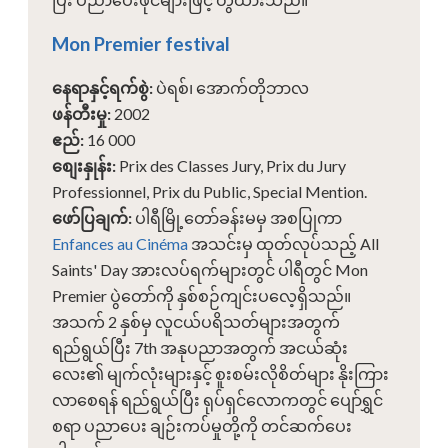
Mon Premier festival
နေရာနှင့်ရက်စွဲ
:
ပဲရစ်၊ အောက်တိုဘာလ
ဖန်တီးမှု
:
2002
ဧည်
:
16 000
စျေးနှုန်း
:
Prix des Classes Jury, Prix du Jury
Professionnel, Prix du Public, Special Mention.
ဖော်ပြချက်
:
ပါရီမြို့တော်ခန်းမမှ အစပြုကာ
Enfances au Cinéma
အသင်းမှ ထုတ်လုပ်သည့် All
Saints' Day အားလပ်ရက်များတွင် ပါရီတွင် Mon
Premier ပွဲတော်ကို နှစ်စဉ်ကျင်းပလေ့ရှိသည်။
အသက် 2 နှစ်မှ လူငယ်ပရိသတ်များအတွက်
ရည်ရွယ်ပြီး 7th အနုပညာအတွက် အငယ်ဆုံး
လေး၏ မျက်လုံးများနှင့် စူးစမ်းလိုစိတ်များ နိုးကြား
လာစေရန် ရည်ရွယ်ပြီး ရုပ်ရှင်လောကတွင် ပျော်ရွှင်
စရာ ပညာပေး ချဉ်းကပ်မှုတို့ကို တင်ဆက်ပေး