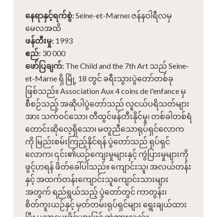
နေရာနှင့်ရက်စွဲ
:
Seine-et-Marne၊ ဇန်နဝါရီလမှ
မေလအထိ
ဖန်တီးမှု
:
1993
ဧည်
:
30 000
ဖော်ပြချက်
:
The Child and the 7th Art သည် Seine-
et-Marne ရှိ မြို့ 18 တွင် ခရီးသွားပွဲတော်တစ်ခု
ဖြစ်သည်။ Association Aux 4 coins de l'enfance မှ
စီစဉ်သည့် အဆိုပါပွဲတော်သည် လူငယ်ပရိသတ်များ
အား သက်ဝင်သော၊ တီထွင်ဖန်တီးနိုင်မှု၊ တစ်ခါတစ်ရံ
တောင်းဆိုလေ့ရှိသော၊ မတူညီသောရုပ်ရှင်လောက
ကို မြည်းစမ်းကြည့်နိုင်ရန် ပွဲတော်သည် ရုပ်ရှင်
လောက၊ ၎င်း၏ယဉ်ကျေးမှုများနှင့် ကွဲပြားမှုများကို
ဖွင့်ဟရန် ဖိတ်ခေါ်ပါသည်။ ကျောင်းသူ၊ အလယ်တန်း
နှင့် အထက်တန်းကျောင်းသူကျောင်းသားများ
အတွက် ရည်ရွယ်သည့် ပွဲတော်တွင် ကာတွန်း၊
စိတ်ကူးယဉ်နှင့် မှတ်တမ်းရုပ်ရှင်များ ရွေးချယ်ထား
ပြီး ပညာပေးဖိုင်များဖြင့် တွဲထားသည်။