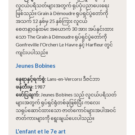
လူငယ်ပရိသတ်များအတွက် ရုပ်ပုံပညာပေးရေး
ဖြစ်သည်။ Grain à Démoudre ရုပ်ရှင်ပွဲတော်ကို
အသက် 12 နှစ်မှ 25 နှစ်ကြား လူငယ်
စေတနာ့ဝန်ထမ်း အယောက် 30 အား အပ်နှင်းထား
သော The Grain à Démoudre ရုပ်ရှင်ပွဲတော်ကို
Gonfreville l'Orcher၊ Le Havre နှင့် Harfleur တွင်
ကျင်းပပါသည်။
Jeunes Bobines
နေရာနှင့်ရက်စွဲ
:
Lans-en-Vercors၊ ဒီဇင်ဘာ
ဖန်တီးမှု
:
1987
ဖော်ပြချက်
:
Jeunes Bobines သည် လူငယ်ပရိသတ်
များအတွက် ရုပ်ရှင်ရုံတစ်ခုဖြစ်ပြီး ကလေး
သရုပ်ဆောင်ထားသော ဇာတ်ကောင်များအပါအဝင်
ဇာတ်ကားများကို ရွေးချယ်ပေးပါသည်။
L'enfant et le 7e art