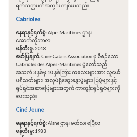
ရက်သတ္တပတ်အတွင်း ကျင်းပသည်။
Cabrioles
နေရာနှင့်ရက်စွဲ
:
Alpe-Maritimes ဌာန၊
အောက်တိုဘာလ
ဖန်တီးမှု
:
2018
ဖော်ပြချက်
:
Ciné-Cabris Association မှ စီစဉ်သော
Cabrioles des Alpes-Maritimes ပွဲတော်သည်
အသက် 3 နှစ်မှ 10 နှစ်ကြား ကလေးများအား လူငယ်
ပရိသတ်များ၊ အလုပ်ရုံဆွေးနွေးပွဲများ၊ ပြပွဲများနှင့်
ရုပ်ရှင်အဆာပြေများအတွက် ကာတွန်းရုပ်ရှင်များကို
ပေးသည်။
Ciné Jeune
နေရာနှင့်ရက်စွဲ
:
Aisne ဌာန၊ မတ်လ၊ ဧပြီလ
ဖန်တီးမှု
:
1983