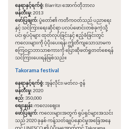
နေရာနှင့်ရက်စွဲ
:
Biarritz၊ အောက်တိုဘာလ
ဖန်တီးမှု
:
2013
ဖော်ပြချက်
:
ပွဲတော်၏ ကတိကဝတ်သည် ပညာရေး
နှင့် သင်ကြားရေးဆိုင်ရာ ပလပ်ဖောင်းတစ်ခုကဲ့သို့
ပင်၊ ရုပ်ပုံများ ထုတ်လုပ်ခြင်းနှင့် ဧည့်ခံခြင်းတွင်
ကလေးများကို ပံ့ပိုးပေးရန်၊ ဤတိကျသောသာမက
စကြဝဠာဘာသာစကားကို ပြောဆိုဖတ်ရှုတတ်စေရန်
သင်ကြားပေးရန်ဖြစ်သည်။
Takorama festival
နေရာနှင့်ရက်စွဲ
:
အွန်လိုင်း၊ မတ်လ-ဇွန်
ဖန်တီးမှု
:
2020
ဧည်
:
350,000
စျေးနှုန်း
:
ကလေးဈေး။
ဖော်ပြချက်
:
ကလေးများအတွက် ရုပ်ရှင်များအသင်း
သည် 2020 ခုနှစ် ကန့်သတ်ချုပ်နှောင်မှုအခြေအနေ
တွင် UNESCO ၏ ပံ့ပိုးမှုအောက်တွင် Takorama