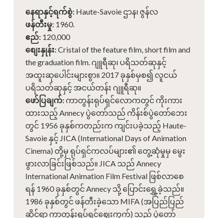
နေရာနှင့်ရက်စွဲ
:
Haute-Savoie ဌာန၊ ဇွန်လ
ဖန်တီးမှု
:
1960.
ဧည်
:
120,000
စျေးနှုန်း
:
Cristal of the feature film, short film and
the graduation film. ဂျူရီဆု၊ ပရိသတ်ဆုနှင့်
အထူးဆုပေါင်းများစွာ။ 2017 ခုနှစ်မှစ၍ လူငယ်
ပရိသတ်ဆုနှင့် အငယ်တန်း ဂျူရီဆု။
ဖော်ပြချက်
:
ကာတွန်းရုပ်ရှင်လောကတွင် ကိုးကား
ထားသည့် Annecy ပွဲတော်သည် ကိန်းစ်ပွဲတော်ဘေး
တွင် 1956 ခုနှစ်ကတည်းက ကျင်းပခဲ့သည့် Haute-
Savoie နှင့် JICA (International Days of Animation
Cinema) တို့မှ ရုပ်ရှင်ကလပ်များ၏ တွေ့ဆုံမှုမှ မွေး
ဖွားလာခြင်းဖြစ်သည်။ JICA သည် Annecy
International Animation Film Festival ဖြစ်လာစေ
ရန် 1960 ခုနှစ်တွင် Annecy သို့ ပြောင်းရွှေ့ခဲ့သည်။
1986 ခုနှစ်တွင် ဖန်တီးခဲ့သော MIFA (အပြည်ပြည်
ဆိုင်ရာ ကာတွန်းရုပ်ရှင်ဈေးကွက်) သည် ပွဲတော်