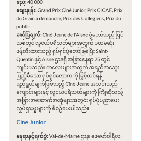
ဧည်
:
40 000
စျေးနှုန်း
:
Grand Prix Ciné Junior, Prix CICAE, Prix
du Grain à démoudre, Prix des Collégiens, Prix du
public.
ဖော်ပြချက်
:
Ciné-Jeune de l'Aisne ပွဲတော်သည် ပြင်
သစ်တွင် လူငယ်ပရိသတ်များအတွက် ပထမဆုံး
ဖန်တီးထားသည့် ရုပ်ရှင်ပွဲတော်ဖြစ်ပြီး Saint-
Quentin နှင့် Aisne ဌာနရှိ အခြားနေရာ 25 တွင်
ကျင်းပသည်။ ကလေးများအတွက် အရည်အသွေး
ပြည့်မီသော ရုပ်ရှင်လောကကို မြှင့်တင်ရန်
ရည်ရွယ်ချက်ဖြစ်သည့် Cine-Jeune အသင်းသည်
ကျောင်းများနှင့် လူငယ်ပရိသတ်များကို ကြိုဆိုသည့်
အခြားအဆောက်အအုံများအတွင်း ရုပ်ပုံပညာပေး
လှုပ်ရှားမှုများကို စီစဉ်ပေးပါသည်။
Cine Junior
နေရာနှင့်ရက်စွဲ
:
Val-de-Marne ဌာန၊ ဖေဖော်ဝါရီလ