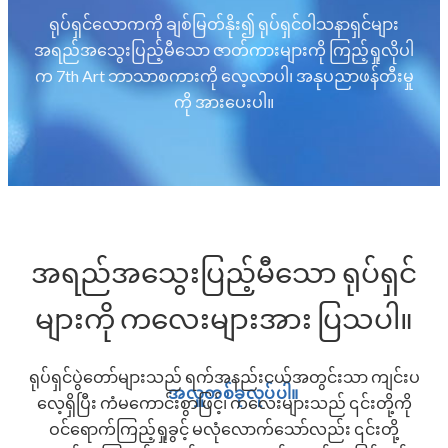
ရုပ်ရှင်လောကကို ချစ်မြတ်နိုး၍ ရုပ်ရှင်ဝါသနာရှင်များ
အရည်အသွေးပြည့်မီသော ဇာတ်ကားများကို ကြည့်ရှုလိုပါ
က 7th Art ဘာသာစကားကို လေ့လာပါ၊ အနုပညာဖန်တီးမှု
ကို အားပေးပါ။
အရည်အသွေးပြည့်မီသော ရုပ်ရှင်
များကို ကလေးများအား ပြသပါ။
ရုပ်ရှင်ပွဲတော်များသည် ရက်အနည်းငယ်အတွင်းသာ ကျင်းပ
အလှူတစ်ခုလုပ်ပါ။
လေ့ရှိပြီး ကံမကောင်းစွာဖြင့်၊ ကလေးများသည် ၎င်းတို့ကို
ဝင်ရောက်ကြည့်ရှုခွင့် မလုံလောက်သော်လည်း ၎င်းတို့