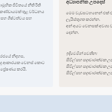
අධ්‍යාපනික උපදෙස්
මූහික ජීවිතයේ නීති රීති
 කණ්ඩායමක් තුළ වර්ධනය
මෙම වැඩසටහනෙන් එක් එක් 
් සහ ශිෂ්ටත්වය සහ
ලැයිස්තුගත කරන්න.
අන් අයට වෙනසක් අවශ්‍ය
දෙන්න.
ඉදිවෙමින් පවතින:
ජනරජයේ නිදහස,
සිවිල් සහ සදාචාරාත්මක උප
සිදු ආකාරයක වෙනස් කොට
සිවිල් සහ සදාචාරාත්මක උප
ප්‍රේෂණය කරයි.
සිවිල් සහ සදාචාරාත්මක උප