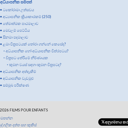
අධ්යාපනික සම්පත්
•
ටකෝරාමා උත්සවය
•
අධ්‍යාපනික ක්‍රියාකාරකම් (250)
•
තේමාත්මක පාඨමාලාව
•
මෙවලම් පෙට්ටිය
•
සිනමා පදමාලාව
•
ළමා චිත්‍රපටයක් තෝරා ගන්නේ කෙසේද?
◦
අධ්යාපනික හෝ අධ්යාපනික චිත්රපටය?
◦
චිත්‍රපට තේරීමේ නිර්ණායක
◦
කුමන වයස් සඳහා කුමන චිත්‍රපටද?
•
අධ්යාපනික අත්දැකීම්
•
අධ්යාපනික වැඩමුළු
•
සම්මුඛ පරීක්ෂණ
2026
FILMS POUR ENFANTS
අමතන්න
අනුගමනය ක
ුද්ගලික දත්ත සහ කුකීස්