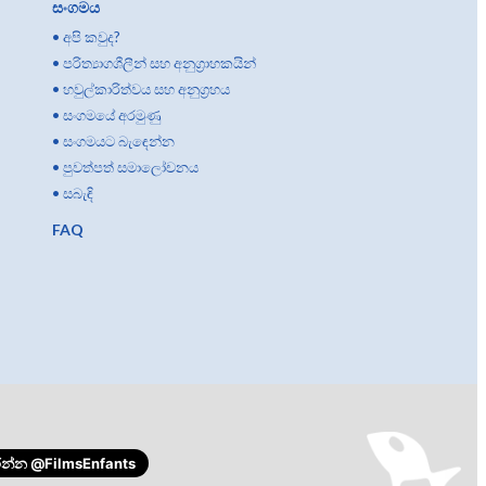
සංගමය
•
අපි කවුද?
•
පරිත්‍යාගශීලීන් සහ අනුග්‍රාහකයින්
•
හවුල්කාරිත්වය සහ අනුග්‍රහය
•
සංගමයේ අරමුණු
•
සංගමයට බැඳෙන්න
•
පුවත්පත් සමාලෝචනය
•
සබැඳි
FAQ
රන්න
@FilmsEnfants