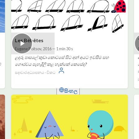
Les Bébêtes
Eugene Boitsov
,
2016
—
1 min 30 s
ළදරු පාසලේ කුඩා කොටසේ සිට අන් අයට ඉවසීම සහ
ේ
ගෞරවය පැහැදිලි කළ හැක්කේ කෙසේද?
ඇතුල් වන්න
සදාචාර අධ්‍යාපනය - විකට
සිංහල