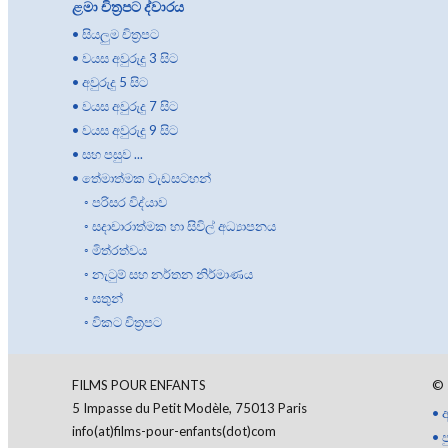
ළමා චිත්‍රපට ද්වාරය
•
සියලුම චිත්‍රපට
•
වයස අවුරුදු 3 සිට
•
අවුරුදු 5 සිට
•
වයස අවුරුදු 7 සිට
•
වයස අවුරුදු 9 සිට
•
සහ පසුව ...
•
තේමාත්මක වැඩසටහන්
◦
පරිසර විද්යාව
◦
සදාචාරාත්මක හා සිවිල් අධ්‍යාපනය
◦
මිත්රත්වය
◦
නැටුම් සහ නර්තන නිර්මාණය
◦
සතුන්
◦
විකට චිත්‍රපට
FILMS POUR ENFANTS
©
5 Impasse du Petit Modèle, 75013 Paris
•
info(at)films-pour-enfants(dot)com
•
ප