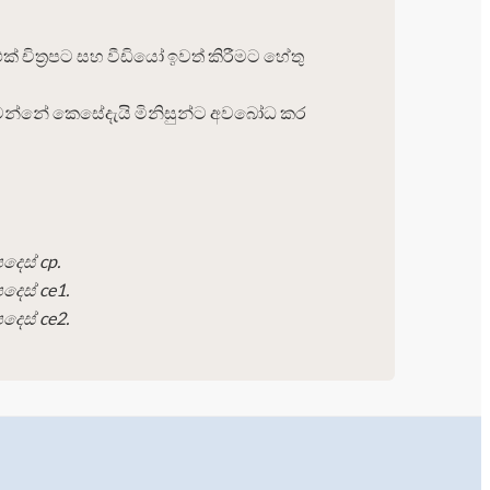
චිත්‍රපට සහ වීඩියෝ ඉවත් කිරීමට හේතු
 වන්නේ කෙසේදැයි මිනිසුන්ට අවබෝධ කර
දෙස් cp.
දෙස් ce1.
දෙස් ce2.