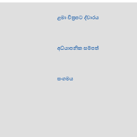
ළමා චිත්‍රපට ද්වාරය
අධ්යාපනික සම්පත්
සංගමය