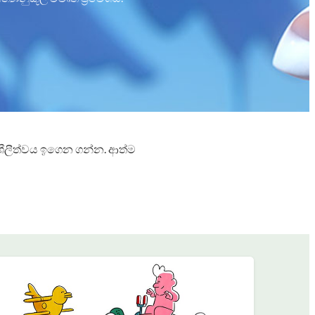
ශීලීත්වය ඉගෙන ගන්න. ආත්ම