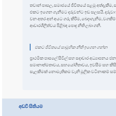
තවාන් පාසල, සමාජයේ ජීවිතයේ පළමු අත්දැකීම, සා
එකට ඉගෙන ගැනීමට දරුවන්ට ඉඩ සලසයි. දරුවා
වන අතර අන් අයට ගරු කිරීම, බෙදාගැනීම, වගකීම
ආචාරශීලීත්වය පිළිබඳ පොදු නීති ලබා ගනී.
එකට ජීවිතයේ සාමූහික නීති ඉගෙන ගන්න
ප්‍රාථමික පාසලේ සිවිල් සහ සදාචාර අධ්‍යාපනය 
සමානාත්මතාවය, සහයෝගීතාවය, ඉවසීම සහ කි
සැලකීමක් නොමැතිකම වැනි මූලික වටිනාකම් සම්
අඩවි සිතියම