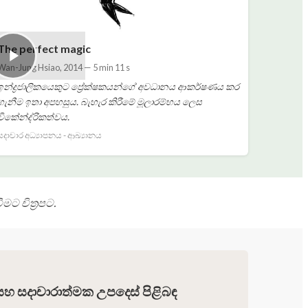
The perfect magic
Wan-Jung Hsiao
,
2014
—
5 min 11 s
ඉන්ද්‍රජාලිකයෙකුට ප්‍රේක්ෂකයන්ගේ අවධානය ආකර්ෂණය කර
ගැනීම ඉතා අපහසුය. බැහැර කිරීමේ මූලාරම්භය ලෙස
විකේන්ද්රිකත්වය.
සදාචාර අධ්‍යාපනය - ආඛ්‍යානය
ට චිත්‍රපට.
සහ සදාචාරාත්මක උපදෙස් පිළිබඳ