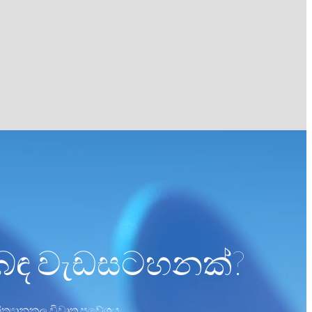
ළිබඳ වැඩසටහනක්?
්‍යානුකූල විවෘත ප්‍රවේශය.