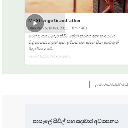
My Strange Grandfather
Dina Velikovskaya
,
2011
—
8 min 40 s
වෙනස සහ බැහැර කිරීම තේමා කරගත් ඉතා කාව්‍යමය
චිත්‍රපටයක්, නමුත් කුඩා දැරියක සහ ඇගේ සීයා අතර ඇති
මිත්‍රත්වය ද වේ.
සදාචාර අධ්‍යාපනය - ආඛ්‍යානය
ළමා අධ්‍යාපනයේ 
පාසැලේ සිවිල් සහ සදාචාර අධ්‍යාපනය