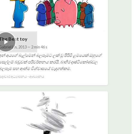
The Best toy
Gabriel Lin
,
2013
—
2 min 46 s
අන් අයගේ බැල්මෙන් බලපෑමට ලක් වූ පිරිමි ළමයෙක් ඔහුගේ
සෙල්ලම් බඩුවක් පරිවර්තනය කරයි. බාහිර දෘෂ්ටිකෝණවල
බලපෑම සහ ආත්ම විශ්වාසයේ වැදගත්කම.
සදාචාර අධ්‍යාපනය - ආඛ්‍යානය