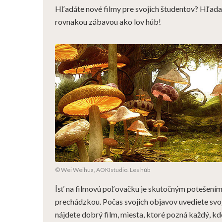
Hľadáte nové filmy pre svojich študentov? Hľadajte
rovnakou zábavou ako lov húb!
© Wei Weihua, AOKIstudio. Les húb
Ísť na filmovú poľovačku je skutočným potešení
prechádzkou. Počas svojich objavov uvediete svoj
nájdete dobrý film, miesta, ktoré pozná každý, kd