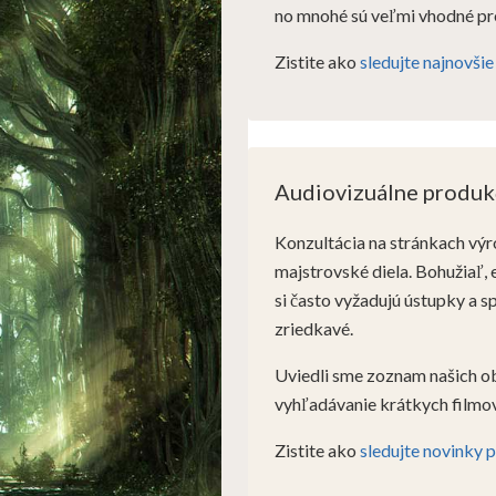
no mnohé sú veľmi vhodné pre
Zistite ako
sledujte najnovšie
Audiovizuálne produk
Konzultácia na stránkach výr
majstrovské diela. Bohužiaľ,
si často vyžadujú ústupky a s
zriedkavé.
Uviedli sme zoznam našich ob
vyhľadávanie krátkych filmov
Zistite ako
sledujte novinky 