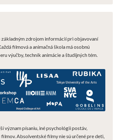
 základným zdrojom informácií pri objavovaní
. Každá filmová a animačná škola má osobnú
eru výučby, techník animácie a študijných tém.
ší význam písaniu, iné psychológii postáv,
 filmov. Absolventské filmy nie sú určené pre deti,