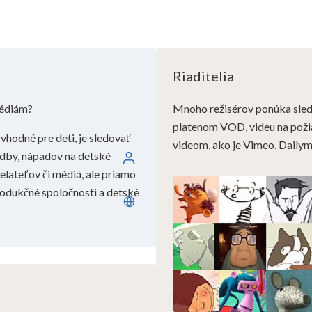
Riaditelia
médiám?
Mnoho režisérov ponúka sledo
platenom VOD, videu na pož
vhodné pre deti, je sledovať
videom, ako je Vimeo, Daily
 hudby, nápadov na detské
Prihláste sa
ielateľov či médiá, ale priamo
produkčné spoločnosti a detské
Slovenčina