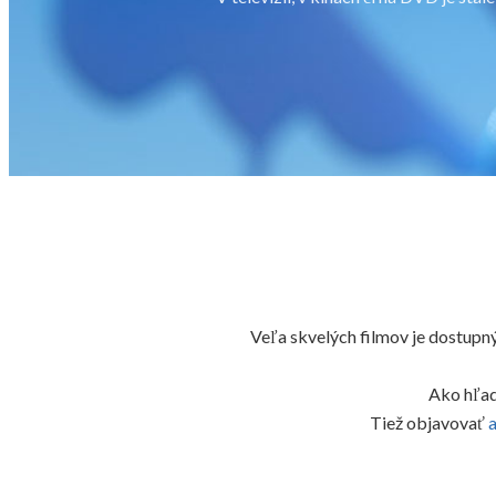
Veľa skvelých filmov je dostupnýc
Ako hľada
Tiež objavovať
a