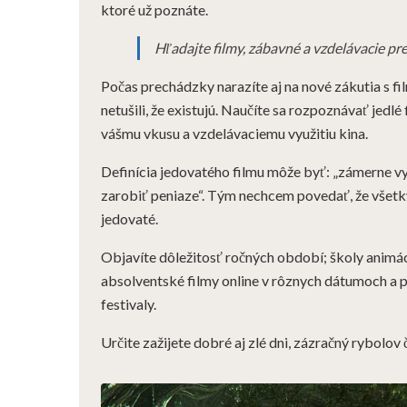
ktoré už poznáte.
Hľadajte filmy, zábavné a vzdelávacie p
Počas prechádzky narazíte aj na nové zákutia s fil
netušili, že existujú. Naučíte sa rozpoznávať jedl
vášmu vkusu a vzdelávaciemu využitiu kina.
Definícia jedovatého filmu môže byť: „zámerne v
zarobiť peniaze“. Tým nechcem povedať, že všetk
jedovaté.
Objavíte dôležitosť ročných období; školy animác
absolventské filmy online v rôznych dátumoch a p
festivaly.
Určite zažijete dobré aj zlé dni, zázračný rybolov