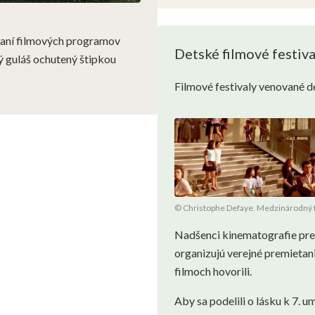
áraní filmových programov
Detské filmové festiva
ý guláš ochutený štipkou
Filmové festivaly venované 
© Christophe Defaye. Medzinárodný fe
Nadšenci kinematografie pre 
organizujú verejné premietani
filmoch hovorili.
Aby sa podelili o lásku k 7. um