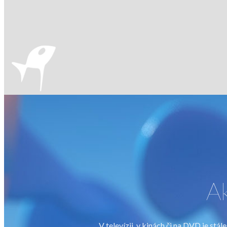
Ak
V televízii, v kinách či na DVD je st