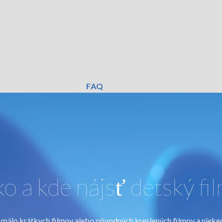
FAQ
o a kde nájsť detský fi
ále málo krátkych filmov alebo pôvodných kreslených filmov a niekedy