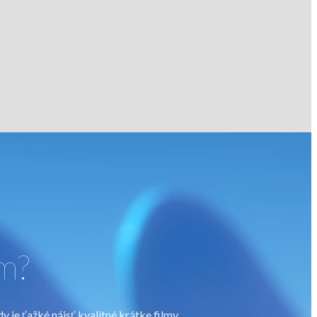
lm?
 je ťažké nájsť kvalitné krátke filmy.