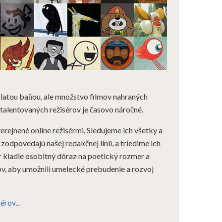
zlatou baňou, ale množstvo filmov nahraných
talentovaných režisérov je časovo náročné.
rejnené online režisérmi. Sledujeme ich všetky a
zodpovedajú našej redakčnej línii, a triedime ich
 kladie osobitný dôraz na poetický rozmer a
ov, aby umožnili umelecké prebudenie a rozvoj
érov...