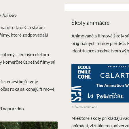
rechádzky
Školy animácie
mami, o ktorých ste ani
é filmy, ktoré zodpovedajú
Animované a filmové školy sú
originálnych filmov pre deti
identitu prostredníctvom výb
yrobený s jediným cieľom
y komerčne úspešné filmy sú
ie umiestňujú svoje
očas roka sa konajú filmové
© Školy animácie.
 či naprázdno.
Niektoré školy prikladajú väč
animácii, vizuálnemu univerzu