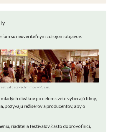
ly
deťom sú neuveriteľným zdrojom objavov.
stival detských filmov v Pusan.
mladých divákov po celom svete vyberajú filmy,
a, pozývajú režisérov a producentov, aby o
eniu, riaditelia festivalov, často dobrovoľníci,