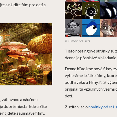
 a nájdite film pre deti s
© Filmoví režiséri.
Tieto hostingové stránky sú 
denne je pôsobivé a hľadanie 
Denne hľadáme nové filmy zve
vyberáme krátke filmy, ktoré 
podľa veku a témy. Náš výber
originalitu vizuálnych vesmír
detí.
m, zábavnou a náučnou
e dobré miesta, kde určite
Zistite viac o
novinky od režis
e nájdete zaujímavé filmy,