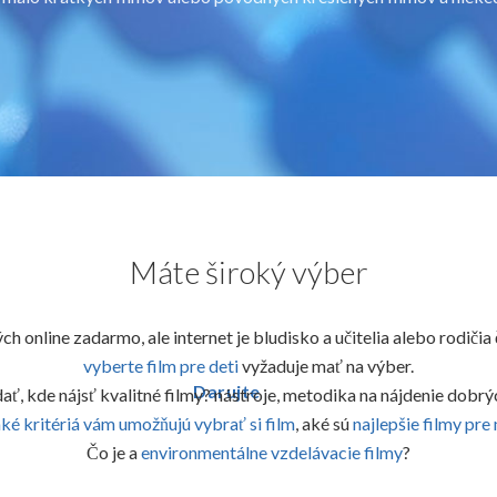
Máte široký výber
h online zadarmo, ale internet je bludisko a učitelia alebo rodičia
vyberte film pre deti
vyžaduje mať na výber.
Darujte
ť, kde nájsť kvalitné filmy? nástroje, metodika na nájdenie dobrý
ké kritériá vám umožňujú vybrať si film
,
aké sú
najlepšie filmy pr
Čo je a
environmentálne vzdelávacie filmy
?