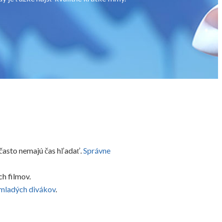
 často nemajú čas hľadať.
Správne
ch filmov.
e mladých divákov
.