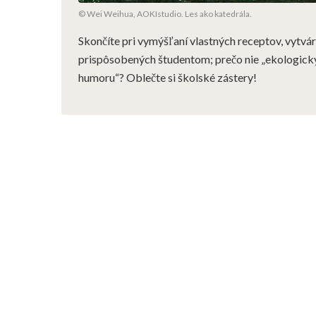
© Wei Weihua, AOKIstudio. Les ako katedrála.
Skončíte pri vymýšľaní vlastných receptov, vytv
prispôsobených študentom; prečo nie „ekologick
humoru“? Oblečte si školské zástery!