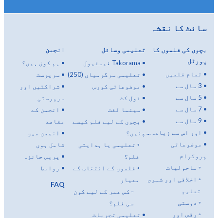
سائٹ کا نقشہ
بچوں کی فلموں کا
تعلیمی وسائل
انجمن
پورٹل
•
Takorama فیسٹیول
•
ہم کون ہیں؟
•
تمام فلمیں
•
تعلیمی سرگرمیاں (250)
•
سرپرست
•
3 سال سے
•
موضوعاتی کورس
•
شراکتیں اور
•
5 سال سے
•
ٹول کٹ
سرپرستی
•
7 سال سے
•
سینما لغت
•
انجمن کے
•
9 سال سے
•
بچوں کے لیے فلم کیسے
مقاصد
•
اور اس سے زیادہ...
چنیں؟
•
انجمن میں
•
موضوعاتی
◦
تعلیمی یا ہدایتی
شامل ہوں
پروگرام
فلم؟
•
پریس جائزہ
◦
ماحولیات
◦
فلموں کے انتخاب کے
•
روابط
◦
اخلاقی اور شہری
معیار
FAQ
تعلیم
◦
کس عمر کے لیے کون
◦
دوستی
سی فلم؟
◦
رقص اور
•
تعلیمی تجربات