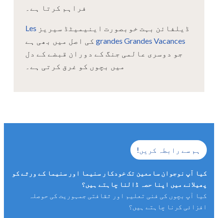
فراہم کرتا ہے۔
ڈیلفائن بہت خوبصورت اینیمیٹڈ سیریز
Les
grandes Grandes Vacances
کی اصل میں بھی ہے
جو دوسری عالمی جنگ کے دوران قبضے کے دل
میں بچوں کو غرق کرتی ہے۔
ہم سے رابطہ کریں!
کیا آپ نوجوان سامعین تک خودکار سنیما اور سنیما کے ورثے کو
پھیلانے میں اپنا حصہ ڈالنا چاہتے ہیں؟
کیا آپ بچوں کی فنی تعلیم اور ثقافتی جمہوریت کی حوصلہ
افزائی کرنا چاہتے ہیں؟