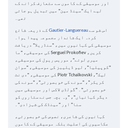
اور موسیقی کے کاموں سے متعارف کرانے کے
لیے ایک "سینڈ مین" میں تبدیل ہو جاتی
تھی۔
اس شو سے
Gautier-Languereau
کے ذریعہ شائع
کردہ ایک شاندار مجموعہ پیدا ہوا۔
موسیقی کی کہانیوں میں، "سنڈریلا" دریافت
کریں، Sergueï Prokofiev کی موسیقی، "ما
میری لوئے"، موریس ریول کی موسیقی،
"کوپیلیا"، لیو ڈیلیبز کی موسیقی، "سوان
لیک"، Piotr Tchaïkovski کی موسیقی، "دی نٹ
کریکر"، "سونے کی خوبصورتی"، "سونے کی
خوبصورتی"۔ "گولڈی لاکس اور موسیقی میں
دیگر کہانیاں"، "وہ بچہ جس نے ستاروں کو
سنا" اور "مینڈک کی شہزادی"۔
کہانیوں کی شاعری، نصوص کی خوبصورتی،
عکاسیوں کی اصلیت بلکہ موسیقی کے کاموں