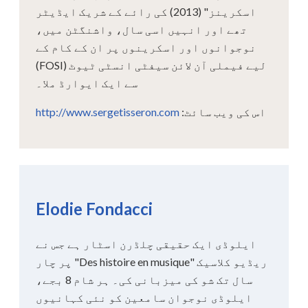
اسکرینز" (2013) کی رائے کے شریک ایڈیٹر
تھے اور انہیں اسی سال، واشنگٹن میں،
نوجوانوں اور اسکرینوں پر ان کے کام کے
لیے فیملی آن لائن سیفٹی انسٹی ٹیوٹ (FOSI)
سے ایک ایوارڈ ملا۔
اس کی ویب سائٹ:
http://www.sergetisseron.com
Elodie Fondacci
ایلوڈی ایک حقیقی چلڈرن اسٹار ہے جس نے
ریڈیو کلاسیک "Des histoire en musique" پر چار
سال تک شو کی میزبانی کی۔ ہر شام 8 بجے،
ایلوڈی نوجوان سامعین کو نئی کہانیوں