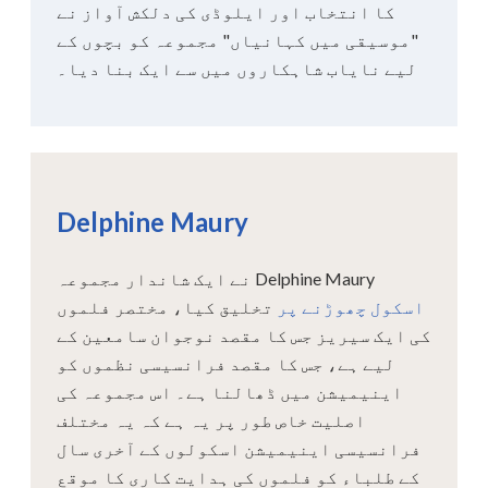
کا انتخاب اور ایلوڈی کی دلکش آواز نے
"موسیقی میں کہانیاں" مجموعہ کو بچوں کے
لیے نایاب شاہکاروں میں سے ایک بنا دیا۔
Delphine Maury
Delphine Maury نے ایک شاندار مجموعہ
اسکول چھوڑنے پر
تخلیق کیا، مختصر فلموں
کی ایک سیریز جس کا مقصد نوجوان سامعین کے
لیے ہے، جس کا مقصد فرانسیسی نظموں کو
اینیمیشن میں ڈھالنا ہے۔ اس مجموعہ کی
اصلیت خاص طور پر یہ ہے کہ یہ مختلف
فرانسیسی اینیمیشن اسکولوں کے آخری سال
کے طلباء کو فلموں کی ہدایت کاری کا موقع