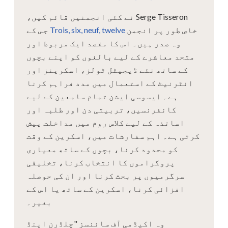
Serge Tisseron نے کئی انجمنیں قائم کیں،
خاص طور پر انجمن
Trois, six, neuf, twelve
جس کے
وہ صدر ہیں۔ اس کا مقصد ایک مربوط اور
متحد معاشرے کے لیے بالغوں کو اپنے بچوں
کے ساتھ نئے ڈیجیٹل ٹولز، اسکرینز اور
انٹرنیٹ کے استعمال میں مدد فراہم کرنا
ہے۔ ایسوسی ایشن تمام سامعین کے لیے
کانفرنسیں، تربیتی دن اور طلبہ اور
اساتذہ کے لیے کلاس روم میں مداخلت پیش
کرتی ہے۔ اہم سفارشات میں، اسکرین کے وقت
کو محدود کرنا، بچوں کے ساتھ معیاری
پروگراموں کا انتخاب کرنا، تخلیقی
سرگرمیوں پر بحث کرنا اور ان کی حوصلہ
افزائی کرنا، اسکرین کے ساتھ یا اس کے
بغیر۔
وہ اکیڈمی آف سائنسز "چلڈرن اینڈ