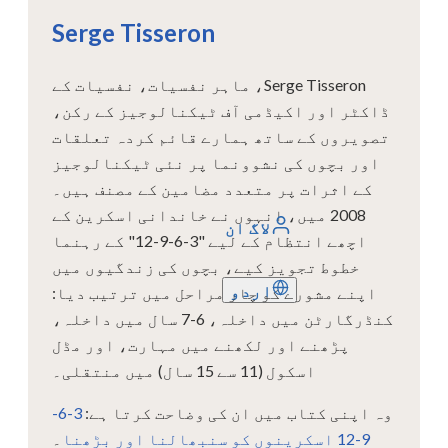
Serge Tisseron
Serge Tisseron، ماہر نفسیات، نفسیات کے
ڈاکٹر اور اکیڈمی آف ٹیکنالوجیز کے رکن،
تصویروں کے ساتھ ہمارے قائم کردہ تعلقات
اور بچوں کی نشوونما پر نئی ٹیکنالوجیز
کے اثرات پر متعدد مضامین کے مصنف ہیں۔
2008 میں، انہوں نے خاندانی اسکرین کے
لاگ ان
اچھے انتظام کے لیے "3-6-9-12" کے رہنما
خطوط تجویز کیے، بچوں کی زندگیوں میں
اردو
اپنے مشورے کو چار مراحل میں ترتیب دیا:
کنڈرگارٹن میں داخلہ، 6-7 سال میں داخلہ،
پڑھنے اور لکھنے میں مہارت، اور مڈل
اسکول (11 سے 15 سال) میں منتقلی۔
وہ اپنی کتاب میں ان کی وضاحت کرتا ہے:
3-6-
9-12 اسکرینوں کو سنبھالنا اور بڑھنا
۔