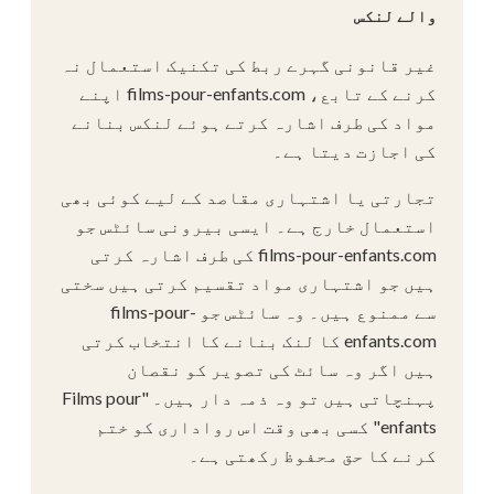
والے لنکس
غیر قانونی گہرے ربط کی تکنیک استعمال نہ
کرنے کے تابع، films-pour-enfants.com اپنے
مواد کی طرف اشارہ کرتے ہوئے لنکس بنانے
کی اجازت دیتا ہے۔
تجارتی یا اشتہاری مقاصد کے لیے کوئی بھی
استعمال خارج ہے۔ ایسی بیرونی سائٹس جو
films-pour-enfants.com کی طرف اشارہ کرتی
ہیں جو اشتہاری مواد تقسیم کرتی ہیں سختی
سے ممنوع ہیں۔ وہ سائٹس جو films-pour-
enfants.com کا لنک بنانے کا انتخاب کرتی
ہیں اگر وہ سائٹ کی تصویر کو نقصان
پہنچاتی ہیں تو وہ ذمہ دار ہیں۔ "Films pour
enfants" کسی بھی وقت اس رواداری کو ختم
کرنے کا حق محفوظ رکھتی ہے۔