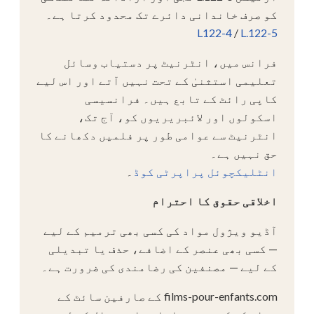
کو صرف خاندانی دائرے تک محدود کرتا ہے۔
L122-4
/
L.122-5
فرانس میں، انٹرنیٹ پر دستیاب وسائل
تعلیمی استثنیٰ کے تحت نہیں آتے اور اس لیے
کاپی رائٹ کے تابع ہیں۔ فرانسیسی
اسکولوں اور لائبریریوں کو، آج تک،
انٹرنیٹ سے عوامی طور پر فلمیں دکھانے کا
حق نہیں ہے۔
انٹلیکچوئل پراپرٹی کوڈ
۔
اخلاقی حقوق کا احترام
آڈیو ویژول مواد کی کسی بھی ترمیم کے لیے
— کسی بھی عنصر کے اضافے، حذف یا تبدیلی
کے لیے — مصنفین کی رضامندی کی ضرورت ہے۔
films-pour-enfants.com کے صارفین سائٹ کے