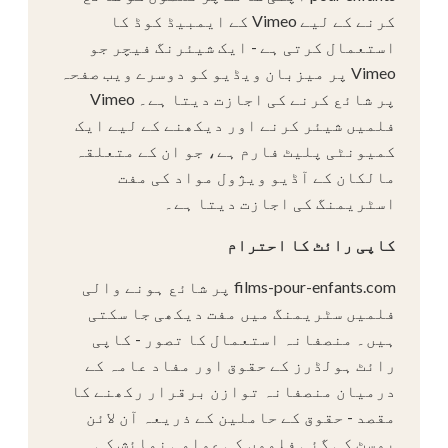
کرنے کے لیے Vimeo کے ایمبیڈ کوڈ کا
استعمال کرتی ہے - ایک شیئرنگ فیچر جو
Vimeo پر میزبان ویڈیو کو دوسرے ویب صفحہ
پر شائع کرنے کی اجازت دیتا ہے۔ Vimeo
فلمیں شیئر کرنے اور دیکھنے کے لیے ایک
کمیونٹی پلیٹ فارم ہے، جو ان کے متعلقہ
مالکان کے آڈیو ویژول مواد کی مفت
اسٹریمنگ کی اجازت دیتا ہے۔
کاپی رائٹ کا احترام
films-pour-enfants.com پر شائع ہونے والی
فلمیں سٹریمنگ میں مفت دیکھی جا سکتی
ہیں۔ منصفانہ استعمال کا تصور - کاپی
رائٹ ہولڈرز کے حقوق اور مفاد عامہ کے
درمیان منصفانہ توازن برقرار رکھنے کا
مقصد - حقوق کے حاملین کے ذریعہ آن لائن
پوسٹ کی گئی فلموں کی عوامی نمائش کی