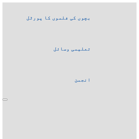
بچوں کی فلموں کا پورٹل
تعلیمی وسائل
انجمن