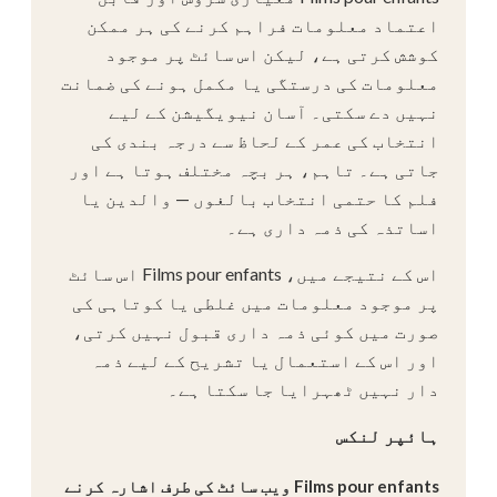
اعتماد معلومات فراہم کرنے کی ہر ممکن
کوشش کرتی ہے، لیکن اس سائٹ پر موجود
معلومات کی درستگی یا مکمل ہونے کی ضمانت
نہیں دے سکتی۔ آسان نیویگیشن کے لیے
انتخاب کی عمر کے لحاظ سے درجہ بندی کی
جاتی ہے۔ تاہم، ہر بچہ مختلف ہوتا ہے اور
فلم کا حتمی انتخاب بالغوں — والدین یا
اساتذہ کی ذمہ داری ہے۔
اس کے نتیجے میں، Films pour enfants اس سائٹ
پر موجود معلومات میں غلطی یا کوتاہی کی
صورت میں کوئی ذمہ داری قبول نہیں کرتی،
اور اس کے استعمال یا تشریح کے لیے ذمہ
دار نہیں ٹھہرایا جا سکتا ہے۔
ہائپر لنکس
Films pour enfants ویب سائٹ کی طرف اشارہ کرنے