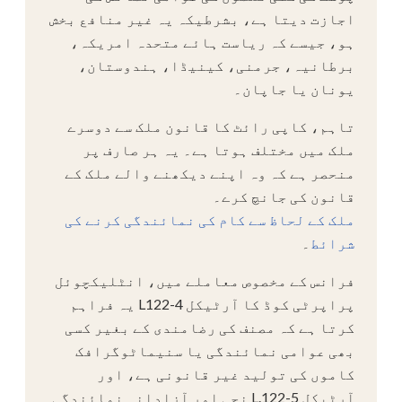
اجازت دیتا ہے، بشرطیکہ یہ غیر منافع بخش
ہو، جیسے کہ ریاست ہائے متحدہ امریکہ،
برطانیہ، جرمنی، کینیڈا، ہندوستان،
یونان یا جاپان۔
تاہم، کاپی رائٹ کا قانون ملک سے دوسرے
ملک میں مختلف ہوتا ہے۔ یہ ہر صارف پر
منحصر ہے کہ وہ اپنے دیکھنے والے ملک کے
قانون کی جانچ کرے۔
ملک کے لحاظ سے کام کی نمائندگی کرنے کی
شرائط
۔
فرانس کے مخصوص معاملے میں، انٹلیکچوئل
پراپرٹی کوڈ کا آرٹیکل L122-4 یہ فراہم
کرتا ہے کہ مصنف کی رضامندی کے بغیر کسی
بھی عوامی نمائندگی یا سنیماٹوگرافک
کاموں کی تولید غیر قانونی ہے، اور
آرٹیکل L.122-5 نجی اور آزادانہ نمائندگی