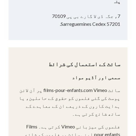
پتہ
7، جگہ ڈی لا گارے بی پی 70109
57201 Sarreguemines Cedex.
سائٹ کے استعمال کی شرائط
سمعی اور آڈیو مواد
سائٹ films-pour-enfants.com Vimeo پر آن لائن
پوسٹ کی گئی فلموں کو حقوق کے حاملین، یا
ہدایت کاروں کے ذریعے ان کے معاہدے کے
ساتھ شائع کرتی ہے۔
فلموں کی میزبانی Vimeo کرتی ہے۔ Films
pour enfants اپنی سائٹ پر فلموں کو شائع