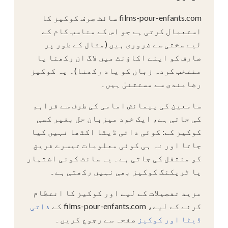
films-pour-enfants.com سائٹ صرف کوکیز کا
استعمال کرتی ہے جو اس کے مناسب کام کے
لیے سختی سے ضروری ہیں (مثال کے طور پر
صارف کو اپنے اکاؤنٹ میں لاگ ان رکھنا یا
منتخب کردہ زبان کو یاد رکھنا)۔ یہ کوکیز
رضامندی سے مستثنیٰ ہیں۔
سامعین کی پیمائش امامی کی طرف سے فراہم
کی جاتی ہے، ایک خود میزبان حل بغیر کسی
کوکیز کے: کوئی ذاتی ڈیٹا اکٹھا نہیں کیا
جاتا اور نہ ہی کوئی معلومات تیسرے فریق
کو منتقل کی جاتی ہے۔ یہ سائٹ کوئی اشتہار
یا ٹریکنگ کوکیز بھی نہیں رکھتی ہے۔
مزید تفصیلات کے لیے اور کوکیز کا انتظام
کرنے کے لیے، films-pour-enfants.com کے
ذاتی
ڈیٹا اور کوکیز
صفحہ سے رجوع کریں۔