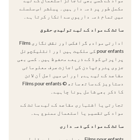
مواد کے کسی بھی ناجائز استعمال کے لیے
مکمل طور پر ذمہ دار ہیں۔ پبلشر اس سلسلے
میں تمام ذمہ داریوں سے انکار کرتا ہے۔
سائٹ کے مواد کے لیے تولیدی حقوق
ادارتی مواد، گرافکس اور نقش نگاری Films
pour enfants کی ملکیت ہیں اور انٹلیکچوئل
پراپرٹی کوڈ کے ذریعے محفوظ ہیں۔ کسی بھی
جزوی پنروتپادن کی اجازت صرف معلوماتی
مقاصد کے لیے ہے، اور اس میں اصل آن لائن
دستاویز کے ساتھ ساتھ © Films pour enfants
کا ذکر بھی شامل ہونا چاہیے۔
تجارتی یا اشتہاری مقاصد کے لیے سائٹ کے
مواد کی تقسیم یا استعمال ممنوع ہے۔
سائٹ کے مواد کی ذمہ داری
Films pour enfants معیاری سروس اور قابل