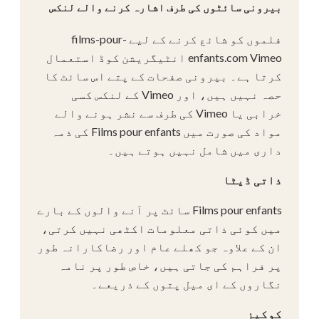
بیرونی سائٹوں کی طرف اشارہ کرنے والے لنکس
فلموں کو شائع کرنے کے لیے films-pour-
enfants.com Vimeo انٹیگریشن کوڈ استعمال
کرتا ہے۔ بیرونی صفحات کے پتے اس سائٹ کا
حصہ نہیں ہیں، اور Vimeo کے لنکس کسی
خرابی یا Vimeo کی طرف سے نشر ہونے والے
مواد کی صورت میں Films pour enfants کی ذمہ
داری میں شامل نہیں ہوتے ہیں۔
ذاتی ڈیٹا
Films pour enfants سائٹ پر آنے والوں کے بارے
میں کوئی ذاتی معلومات اکٹھی نہیں کرتی،
ان کے علاوہ جو کھلے عام اور رضاکارانہ طور
پر فراہم کی جاتی ہیں، خاص طور پر نامہ
نگاروں کے ای میل پتوں کے ذریعے۔
کوکیز