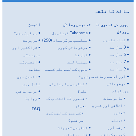
سائٹ کا نقشہ
بچوں کی فلموں کا
تعلیمی وسائل
انجمن
پورٹل
•
Takorama فیسٹیول
•
ہم کون ہیں؟
•
تمام فلمیں
•
تعلیمی سرگرمیاں (250)
•
سرپرست
•
3 سال سے
•
موضوعاتی کورس
•
شراکتیں اور
•
5 سال سے
•
ٹول کٹ
سرپرستی
•
7 سال سے
•
سینما لغت
•
انجمن کے
•
9 سال سے
•
بچوں کے لیے فلم کیسے
مقاصد
•
اور اس سے زیادہ...
چنیں؟
•
انجمن میں
•
موضوعاتی
◦
تعلیمی یا ہدایتی
شامل ہوں
پروگرام
فلم؟
•
پریس جائزہ
◦
ماحولیات
◦
فلموں کے انتخاب کے
•
روابط
◦
اخلاقی اور شہری
معیار
FAQ
تعلیم
◦
کس عمر کے لیے کون
◦
دوستی
سی فلم؟
◦
رقص اور
•
تعلیمی تجربات
کوریوگرافی
•
فلم ورکشاپس