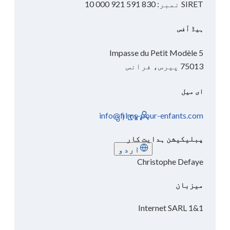
SIRET نمبر: 830 591 921 000 10
ہیڈ آفس
5 Impasse du Petit Modèle
75013 پیرس، فرانس
ای میل
info@films-pour-enfants.com
لاگ ان
پبلیکیشن ہدایت کار
اردو
Christophe Defaye
میزبان
1&1 Internet SARL