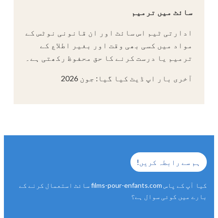
سائٹ میں ترمیم
ادارتی ٹیم اس سائٹ اور ان قانونی نوٹس کے
مواد میں کسی بھی وقت اور بغیر اطلاع کے
ترمیم یا درست کرنے کا حق محفوظ رکھتی ہے۔
آخری بار اپ ڈیٹ کیا گیا: جون 2026
ہم سے رابطہ کریں!
کیا آپ کے پاس films-pour-enfants.com سائٹ استعمال کرنے کے
بارے میں کوئی سوال ہے؟