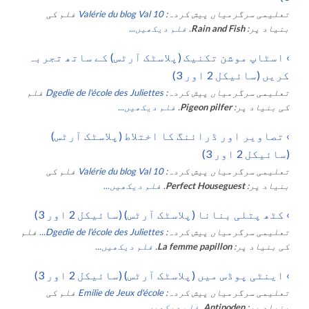
تعلیمی سرگرمیاں پیش کردہ:
Valérie du blog Val 10
فلم کی
بنیاد پر:
Rain and Fish
.
فلم دیکھیں...
›
اسٹاپ موشن تکنیک (پلاسٹک آرٹس) کے ساتھ تجربہ
کریں (سائیکل 2 اور 3)
تعلیمی سرگرمیاں پیش کردہ:
Dgedie de l'école des Juliettes
فلم
کی بنیاد پر:
Pigeon pilfer
.
فلم دیکھیں...
›
تصاویر اور ڈرائنگ کا اختلاط (پلاسٹک آرٹس)
(سائیکل 2 اور 3)
تعلیمی سرگرمیاں پیش کردہ:
Valérie du blog Val 10
فلم کی
بنیاد پر:
Perfect Houseguest
.
فلم دیکھیں...
›
کٹھ پتلی بنانا (پلاسٹک آرٹس) (سائیکل 2 اور 3)
تعلیمی سرگرمیاں پیش کردہ:
Dgedie de l'école des Juliettes...
فلم
کی بنیاد پر:
La femme papillon
.
فلم دیکھیں...
›
اینٹی پوڈس میں (پلاسٹک آرٹس) (سائیکل 2 اور 3)
تعلیمی سرگرمیاں پیش کردہ:
Emilie de Jeux d'école
فلم کی
بنیاد پر:
Antipoden
.
فلم دیکھیں...