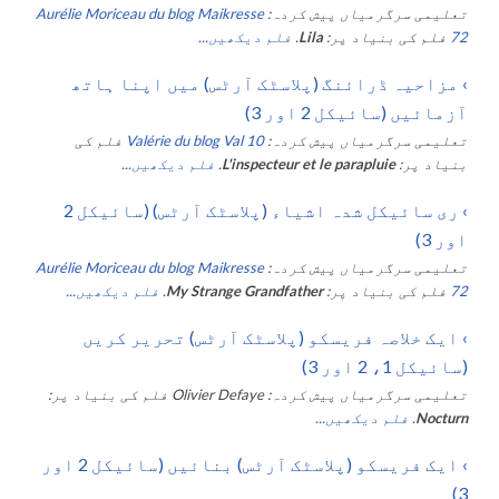
تعلیمی سرگرمیاں پیش کردہ:
Aurélie Moriceau du blog Maikresse
72
فلم کی بنیاد پر:
Lila
.
فلم دیکھیں...
›
مزاحیہ ڈرائنگ (پلاسٹک آرٹس) میں اپنا ہاتھ
آزمائیں (سائیکل 2 اور 3)
تعلیمی سرگرمیاں پیش کردہ:
Valérie du blog Val 10
فلم کی
بنیاد پر:
L'inspecteur et le parapluie
.
فلم دیکھیں...
›
ری سائیکل شدہ اشیاء (پلاسٹک آرٹس) (سائیکل 2
اور 3)
تعلیمی سرگرمیاں پیش کردہ:
Aurélie Moriceau du blog Maikresse
72
فلم کی بنیاد پر:
My Strange Grandfather
.
فلم دیکھیں...
›
ایک خلاصہ فریسکو (پلاسٹک آرٹس) تحریر کریں
(سائیکل 1، 2 اور 3)
تعلیمی سرگرمیاں پیش کردہ:
Olivier Defaye
فلم کی بنیاد پر:
Nocturn
.
فلم دیکھیں...
›
ایک فریسکو (پلاسٹک آرٹس) بنائیں (سائیکل 2 اور
3)