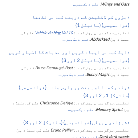
Wings and Oars
.
فلم دیکھیں...
›
بڑوں کو ڈکٹیشن کے ذریعے کہانی لکھنا
(فرانسیسی) (سائیکل 1)
تعلیمی سرگرمیاں پیش کردہ:
Valérie du blog Val 10
فلم کی
بنیاد پر:
Abduckted
.
فلم دیکھیں...
›
ایک کہانی ایجاد کریں اور جذبات کا اظہار کریں
(فرانسیسی) (سائیکل 2 اور 3)
تعلیمی سرگرمیاں پیش کردہ:
Bruce Demaugé-Bost
فلم کی
بنیاد پر:
Bunny Magic
.
فلم دیکھیں...
›
یاد رکھنا اور وقت پر واپس جانا (فرانسیسی)
(سائیکل 1، 2 اور 3)
تعلیمی سرگرمیاں پیش کردہ:
Christophe Defaye
فلم کی بنیاد
پر:
Memory Sprint
.
فلم دیکھیں...
›
شہزادی پہیلی (فرانسیسی) (سائیکل 2 اور 3)
تعلیمی سرگرمیاں پیش کردہ:
Bruno Pellier
فلم کی بنیاد پر:
Dark dark woods
.
فلم دیکھیں...