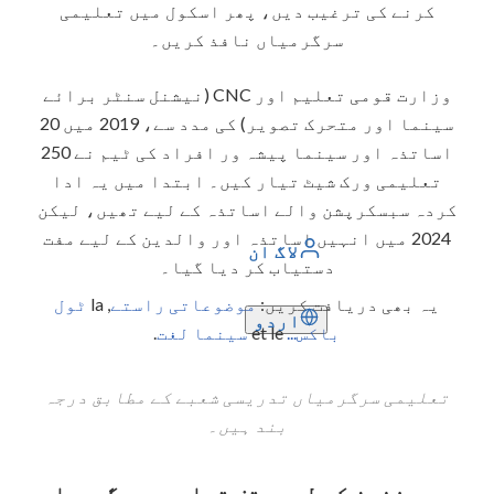
کرنے کی ترغیب دیں، پھر اسکول میں تعلیمی
سرگرمیاں نافذ کریں۔
وزارت قومی تعلیم اور CNC (نیشنل سنٹر برائے
سینما اور متحرک تصویر) کی مدد سے، 2019 میں 20
اساتذہ اور سینما پیشہ ور افراد کی ٹیم نے 250
تعلیمی ورک شیٹ تیار کیں۔ ابتدا میں یہ ادا
کردہ سبسکرپشن والے اساتذہ کے لیے تھیں، لیکن
2024 میں انہیں اساتذہ اور والدین کے لیے مفت
لاگ ان
دستیاب کر دیا گیا۔
یہ بھی دریافت کریں:
موضوعاتی راستے
, la
ٹول
اردو
باکس...
et le
سینما لغت
.
تعلیمی سرگرمیاں تدریسی شعبے کے مطابق درجہ
بند ہیں۔
بصری فنون کے لیے وقف تعلیمی سرگرمیاں