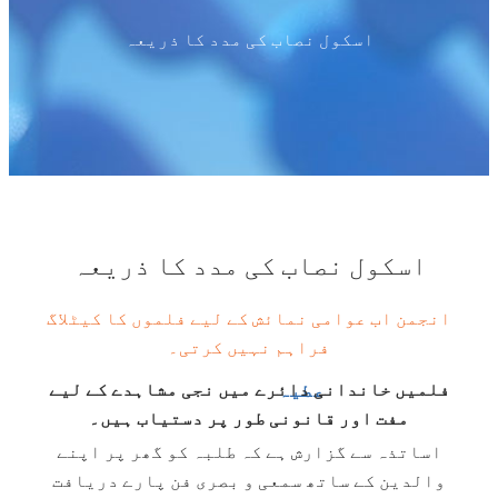
اسکول نصاب کی مدد کا ذریعہ
اسکول نصاب کی مدد کا ذریعہ
انجمن اب عوامی نمائش کے لیے فلموں کا کیٹلاگ
فراہم نہیں کرتی۔
فلمیں خاندانی دائرے میں نجی مشاہدے کے لیے
عطیہ
مفت اور قانونی طور پر دستیاب ہیں۔
اساتذہ سے گزارش ہے کہ طلبہ کو گھر پر اپنے
والدین کے ساتھ سمعی و بصری فن پارے دریافت