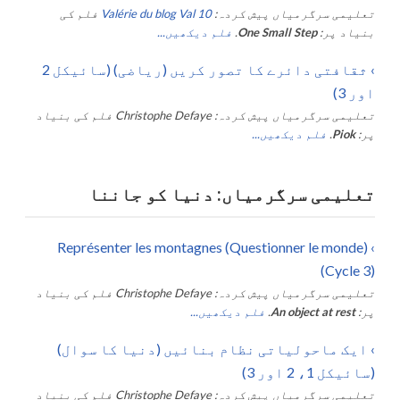
تعلیمی سرگرمیاں پیش کردہ:
Valérie du blog Val 10
فلم کی
بنیاد پر:
One Small Step
.
فلم دیکھیں...
›
ثقافتی دائرے کا تصور کریں (ریاضی) (سائیکل 2
اور 3)
تعلیمی سرگرمیاں پیش کردہ:
Christophe Defaye
فلم کی بنیاد
پر:
Piok
.
فلم دیکھیں...
تعلیمی سرگرمیاں: دنیا کو جاننا
Représenter les montagnes (Questionner le monde)
›
(Cycle 3)
تعلیمی سرگرمیاں پیش کردہ:
Christophe Defaye
فلم کی بنیاد
پر:
An object at rest
.
فلم دیکھیں...
›
ایک ماحولیاتی نظام بنائیں (دنیا کا سوال)
(سائیکل 1، 2 اور 3)
تعلیمی سرگرمیاں پیش کردہ:
Christophe Defaye
فلم کی بنیاد