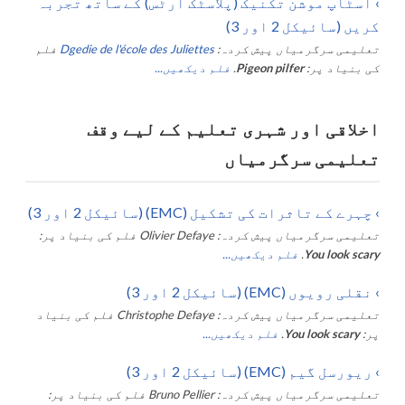
›
اسٹاپ موشن تکنیک (پلاسٹک آرٹس) کے ساتھ تجربہ
کریں (سائیکل 2 اور 3)
تعلیمی سرگرمیاں پیش کردہ:
Dgedie de l'école des Juliettes
فلم
کی بنیاد پر:
Pigeon pilfer
.
فلم دیکھیں...
اخلاقی اور شہری تعلیم کے لیے وقف
تعلیمی سرگرمیاں
›
چہرے کے تاثرات کی تشکیل (EMC) (سائیکل 2 اور 3)
تعلیمی سرگرمیاں پیش کردہ:
Olivier Defaye
فلم کی بنیاد پر:
You look scary
.
فلم دیکھیں...
›
نقلی رویوں (EMC) (سائیکل 2 اور 3)
تعلیمی سرگرمیاں پیش کردہ:
Christophe Defaye
فلم کی بنیاد
پر:
You look scary
.
فلم دیکھیں...
›
ریورسل گیم (EMC) (سائیکل 2 اور 3)
تعلیمی سرگرمیاں پیش کردہ:
Bruno Pellier
فلم کی بنیاد پر: