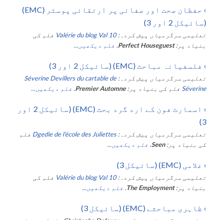
›
حفظان صحت اور صفائی پر ارتقائی پوسٹر (EMC)
(سائیکل 2 اور 3)
تعلیمی سرگرمیاں پیش کردہ:
Valérie du blog Val 10
فلم کی
بنیاد پر:
Perfect Houseguest
.
فلم دیکھیں...
›
فلسفیانہ مباحث (EMC) (سائیکل 2 اور 3)
تعلیمی سرگرمیاں پیش کردہ:
Séverine Devillers du cartable de
Séverine
فلم کی بنیاد پر:
Premier Automne
.
فلم دیکھیں...
›
اسمارٹ فون کے ارد گرد بحث (EMC) (سائیکل 2 اور
3)
تعلیمی سرگرمیاں پیش کردہ:
Dgedie de l'école des Juliettes
فلم
کی بنیاد پر:
Seen
.
فلم دیکھیں...
›
غلامی (EMC) (سائیکل 3)
تعلیمی سرگرمیاں پیش کردہ:
Valérie du blog Val 10
فلم کی
بنیاد پر:
The Employment
.
فلم دیکھیں...
›
ظاہری مباحثے (EMC) (سائیکل 3)